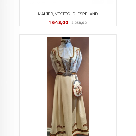
MALJER, VESTFOLD, ESPELAND
Tilbud
Rabatt
1 643,00
2 058,00