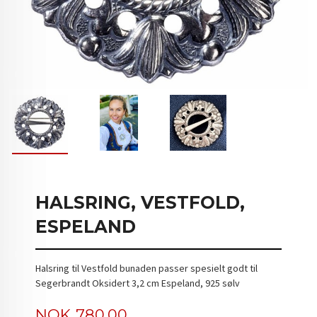
HALSRING, VESTFOLD,
ESPELAND
Halsring til Vestfold bunaden passer spesielt godt til
Segerbrandt Oksidert 3,2 cm Espeland, 925 sølv
Tilbud
NOK
780,00