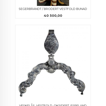
SEGERBRANDT / BRODERT VESTFOLD BUNAD
Pris
40 500,00
VESKELÅS, VESTFOLD, OKSIDERT, ESPELAND