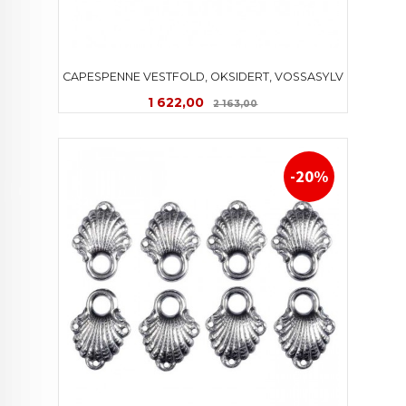
CAPESPENNE VESTFOLD, OKSIDERT, VOSSASYLV
Tilbud
Rabatt
1 622,00
2 163,00
-20%