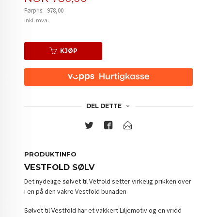
Førpris:
978,00
Rabatt
inkl. mva.
KJØP
DEL DETTE
PRODUKTINFO
VESTFOLD SØLV
Det nydelige sølvet til Vetfold setter virkelig prikken over
i en på den vakre Vestfold bunaden
Sølvet til Vestfold har et vakkert Liljemotiv og en vridd