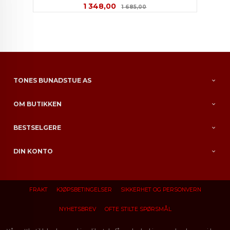
Tilbud
Rabatt
1 348,00
1 685,00
TONES BUNADSTUE AS
OM BUTIKKEN
BESTSELGERE
DIN KONTO
FRAKT
KJØPSBETINGELSER
SIKKERHET OG PERSONVERN
NYHETSBREV
OFTE STILTE SPØRSMÅL