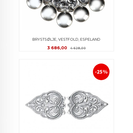
BRYSTSØLJE, VESTFOLD, ESPELAND
Tilbud
Rabatt
3 686,00
4 628,00
-25%