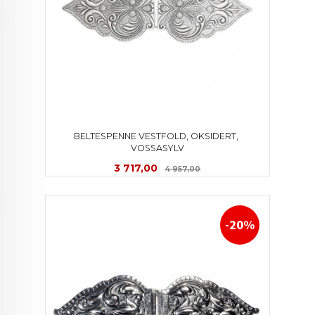
BELTESPENNE VESTFOLD, OKSIDERT, 
VOSSASYLV
Tilbud
Rabatt
3 717,00
4 957,00
-20%