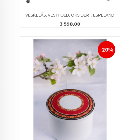
VESKELÅS, VESTFOLD, OKSIDERT, ESPELAND
Pris
3 598,00
-20%