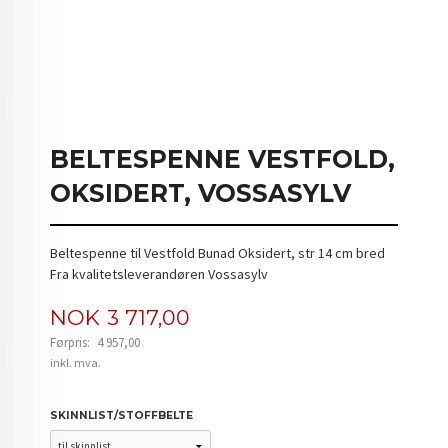
BELTESPENNE VESTFOLD,
OKSIDERT, VOSSASYLV
Beltespenne til Vestfold Bunad Oksidert, str 14 cm bred
Fra kvalitetsleverandøren Vossasylv
Tilbud
NOK
3 717,00
Førpris:
4 957,00
Rabatt
inkl. mva.
SKINNLIST/STOFFBELTE