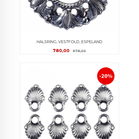
HALSRING, VESTFOLD, ESPELAND
Tilbud
Rabatt
780,00
978,00
-20%