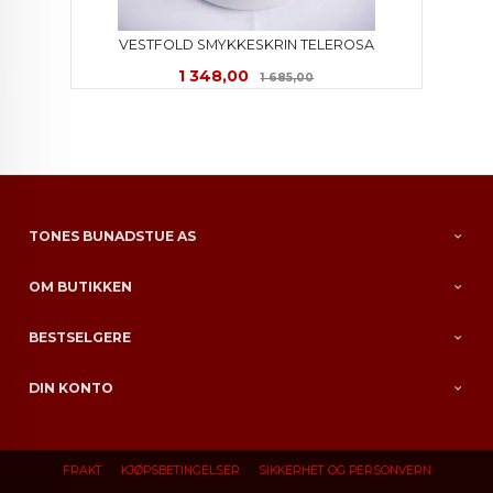
VESTFOLD SMYKKESKRIN TELEROSA
Tilbud
Rabatt
1 348,00
1 685,00
TONES BUNADSTUE AS
OM BUTIKKEN
BESTSELGERE
DIN KONTO
FRAKT
KJØPSBETINGELSER
SIKKERHET OG PERSONVERN