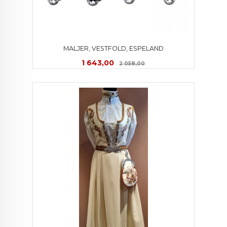
MALJER, VESTFOLD, ESPELAND
Tilbud
Rabatt
1 643,00
2 058,00