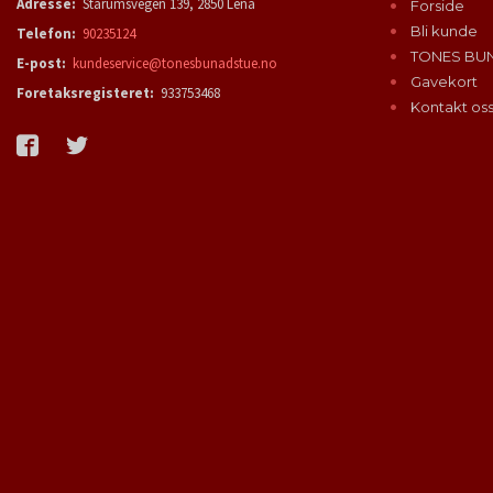
Adresse:
Starumsvegen 139, 2850 Lena
Forside
Bli kunde
Telefon:
90235124
TONES BU
E-post:
kundeservice@tonesbunadstue.no
Gavekort
Foretaksregisteret:
933753468
Kontakt os