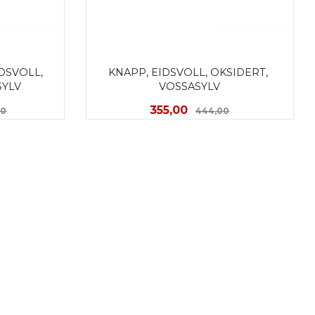
SVOLL, 
KNAPP, EIDSVOLL, OKSIDERT, 
SYLV
VOSSASYLV
Rabatt
Tilbud
Rabatt
355,00
00
444,00
KJØP