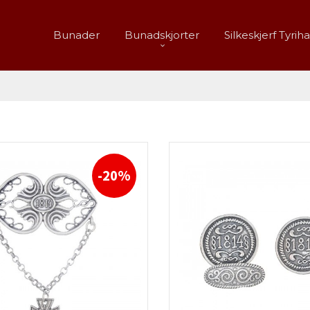
Bunader
Bunadskjorter
Silkeskjerf Tyrih
-20%