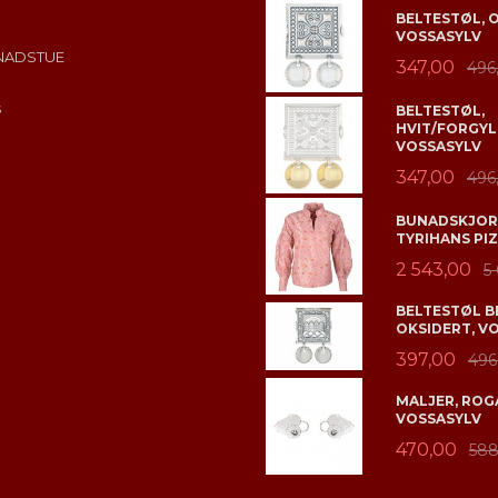
BELTESTØL, 
VOSSASYLV
NADSTUE
347,00
496
s
BELTESTØL,
HVIT/FORGYL
VOSSASYLV
347,00
496
BUNADSKJORT
TYRIHANS PIZ
2 543,00
5
BELTESTØL B
OKSIDERT, V
397,00
496
MALJER, ROGA
VOSSASYLV
470,00
588