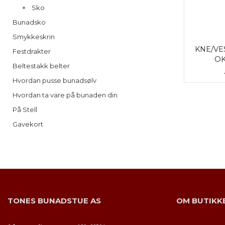
Sko
Bunadsko
Smykkeskrin
KNE/VE
Festdrakter
OK
Beltestakk belter
Hvordan pusse bunadsølv
Hvordan ta vare på bunaden din
På Stell
Gavekort
TONES BUNADSTUE AS
OM BUTIKK