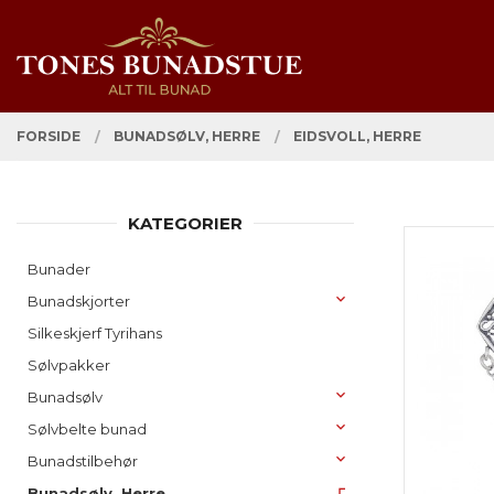
Gå
Lukk
PRODUKTER
til
innholdet
FORSIDE
BUNADSØLV, HERRE
EIDSVOLL, HERRE
KATEGORIER
Bunader
Bunadskjorter
Silkeskjerf Tyrihans
Sølvpakker
Bunadsølv
Sølvbelte bunad
Bunadstilbehør
Bunadsølv, Herre