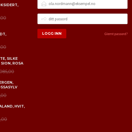
E-
OKSIDERT,
POSTADRESSE
DITT
,00
PASSORD
Glemt passord?
DT,
,00
E, SILKE
 SION, ROSA
 085,00
ERGEN,
OSSASYLV
,00
LAND, HVIT,
,00