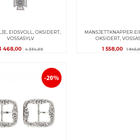
JE, EIDSVOLL, OKSIDERT, 
MANSJETTKNAPPER EID
VOSSASYLV
OKSIDERT, VOSSA
Tilbud
Rabatt
Tilbud
3 468,00
1 558,00
4 334,00
1 945,
KJØP
KJØP
-20%