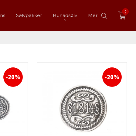
0
ans
Sølvpakker
Bunadsølv
Mer
-20%
-20%