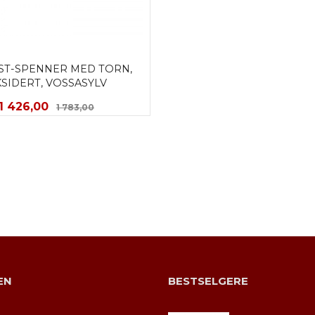
ST-SPENNER MED TORN, 
SIDERT, VOSSASYLV
Tilbud
Rabatt
1 426,00
1 783,00
KJØP
EN
BESTSELGERE