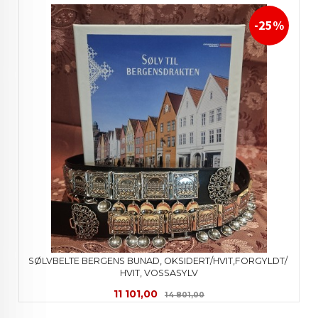
-25%
SØLVBELTE BERGENS BUNAD, OKSIDERT/HVIT,FORGYLDT/ 
HVIT, VOSSASYLV
Tilbud
Rabatt
11 101,00
14 801,00