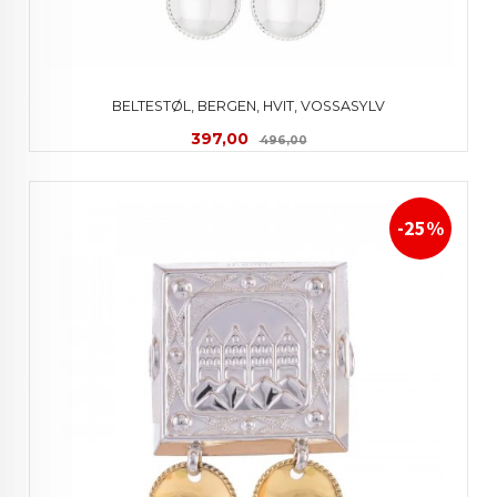
BELTESTØL, BERGEN, HVIT, VOSSASYLV
Tilbud
Rabatt
397,00
496,00
-25%