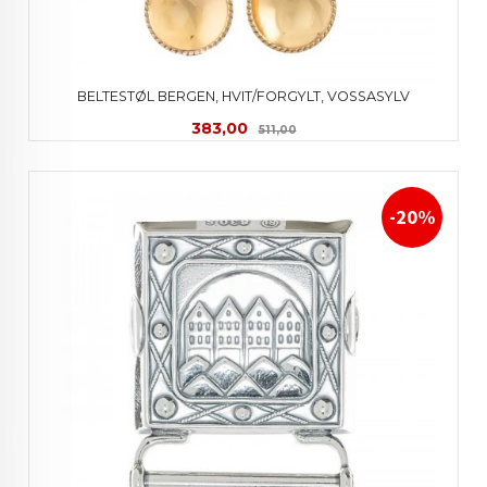
BELTESTØL BERGEN, HVIT/FORGYLT, VOSSASYLV
Tilbud
Rabatt
383,00
511,00
-20%