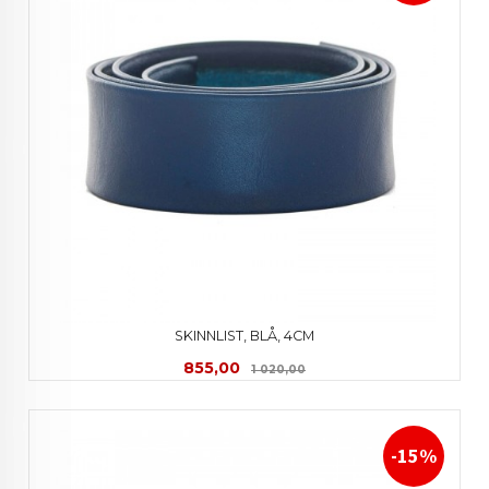
SKINNLIST, BLÅ, 4CM
Tilbud
Rabatt
855,00
1 020,00
-15%