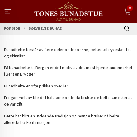
Gå
0
til
innholdet
FORSIDE
SØLVBELTE BUNAD
Bunadbelte består av flere deler beltespenne, beltestøler,veskestøl
og skinnlist.
På bunadbelte til Bergen er det motiv av det mest kjente landemerket
i Bergen Bryggen
Bunadbelte er ofte prikken over ien
Fra gammelt av ble det kalt kone belte da brukte de belte kun etter at
de var gift
Dette har blitt en utdøende tradisjon og mange bruker nå belte
allerede fra konfirmasjon