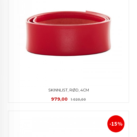
SKINNLIST, RØD, 4CM
Tilbud
Rabatt
979,00
1 020,00
-15%