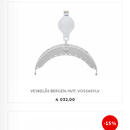
VESKELÅS BERGEN, HVIT, VOSSASYLV
Pris
4 032,00
-15%