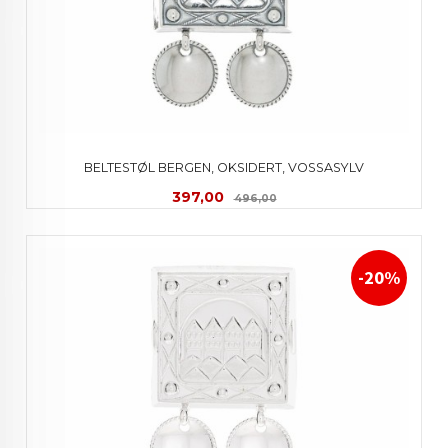
BELTESTØL BERGEN, OKSIDERT, VOSSASYLV
Tilbud
Rabatt
397,00
496,00
-20%