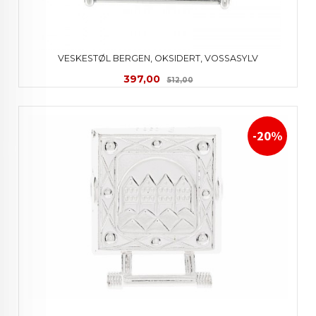
VESKESTØL BERGEN, OKSIDERT, VOSSASYLV
Tilbud
Rabatt
397,00
512,00
-20%