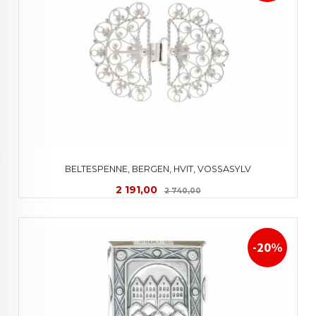
BELTESPENNE, BERGEN, HVIT, VOSSASYLV
Tilbud
Rabatt
2 191,00
2 740,00
-20%