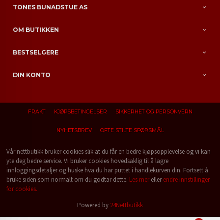
TONES BUNADSTUE AS
OM BUTIKKEN
BESTSELGERE
DIN KONTO
FRAKT
KJØPSBETINGELSER
SIKKERHET OG PERSONVERN
NYHETSBREV
OFTE STILTE SPØRSMÅL
Vår nettbutikk bruker cookies slik at du får en bedre kjøpsopplevelse og vi kan
yte deg bedre service. Vi bruker cookies hovedsaklig til å lagre
innloggingsdetaljer og huske hva du har puttet i handlekurven din. Fortsett å
bruke siden som normalt om du godtar dette.
Les mer
eller
endre innstillinger
for cookies.
Powered by
24Nettbutikk