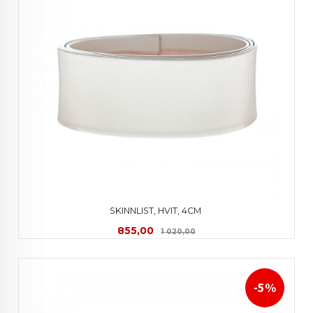
SKINNLIST, HVIT, 4CM 
Tilbud
Rabatt
855,00
1 020,00
-5%