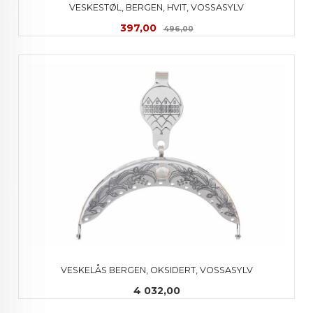
VESKESTØL, BERGEN, HVIT, VOSSASYLV
Tilbud
Rabatt
397,00
496,00
VESKELÅS BERGEN, OKSIDERT, VOSSASYLV
Pris
4 032,00