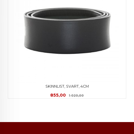
SKINNLIST, SVART, 4CM
Tilbud
Rabatt
855,00
1 020,00