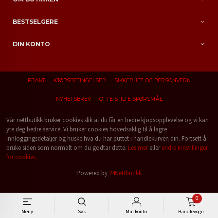
BESTSELGERE
DIN KONTO
FRAKT
KJØPSBETINGELSER
SIKKERHET OG PERSONVERN
NYHETSBREV
OFTE STILTE SPØRSMÅL
Vår nettbutikk bruker cookies slik at du får en bedre kjøpsopplevelse og vi kan
yte deg bedre service. Vi bruker cookies hovedsaklig til å lagre
innloggingsdetaljer og huske hva du har puttet i handlekurven din. Fortsett å
bruke siden som normalt om du godtar dette.
Les mer
eller
endre innstillinger
for cookies.
Powered by
24Nettbutikk
0
Meny
Søk
Min konto
Handlevogn