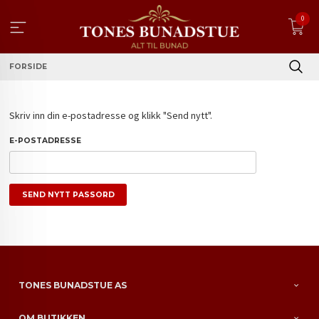
Gå
0
til
innholdet
FORSIDE
Skriv inn din e-postadresse og klikk "Send nytt".
E-POSTADRESSE
TONES BUNADSTUE AS
OM BUTIKKEN