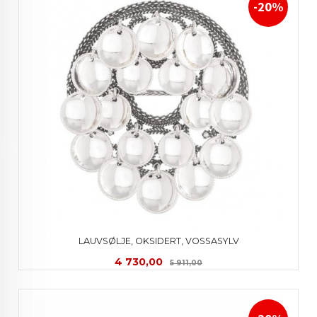
-20%
LAUVSØLJE, OKSIDERT, VOSSASYLV
Tilbud
Rabatt
4 730,00
5 911,00