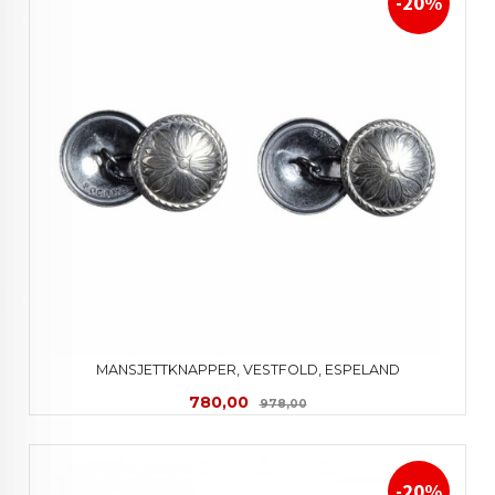
-20%
MANSJETTKNAPPER, VESTFOLD, ESPELAND
Tilbud
Rabatt
780,00
978,00
-20%