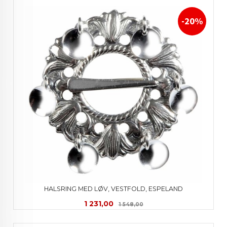
-20%
HALSRING MED LØV, VESTFOLD, ESPELAND
Tilbud
Rabatt
1 231,00
1 548,00