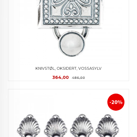
KNIVSTØL, OKSIDERT, VOSSASYLV
Tilbud
Rabatt
364,00
486,00
-20%