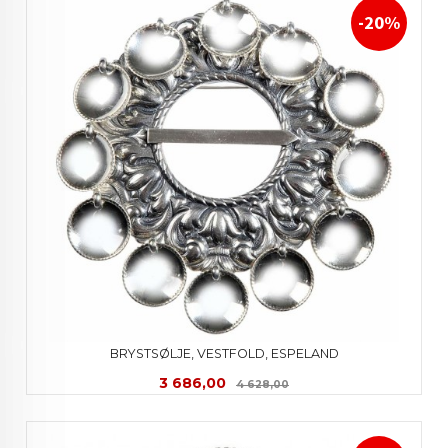
-20%
BRYSTSØLJE, VESTFOLD, ESPELAND
Tilbud
Rabatt
3 686,00
4 628,00