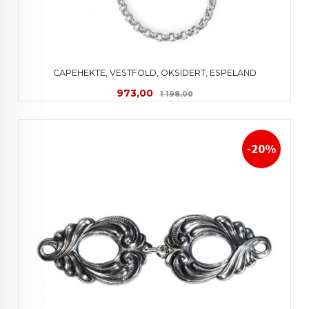
CAPEHEKTE, VESTFOLD, OKSIDERT, ESPELAND
Tilbud
Rabatt
973,00
1 198,00
-20%