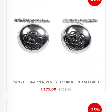
MANSJETTKNAPPER, VESTFOLD, OKSIDERT, ESPELAND 
Tilbud
Rabatt
1 375,00
1 728,00
-25%