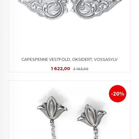
CAPESPENNE VESTFOLD, OKSIDERT, VOSSASYLV
Tilbud
Rabatt
1 622,00
2 163,00
-20%