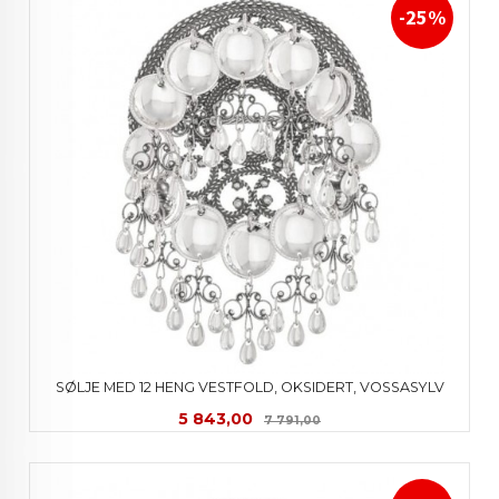
-25%
SØLJE MED 12 HENG VESTFOLD, OKSIDERT, VOSSASYLV
Tilbud
Rabatt
5 843,00
7 791,00