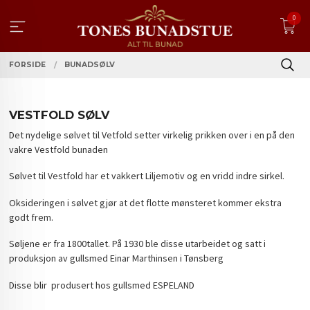
Gå
0
til
innholdet
FORSIDE
BUNADSØLV
VESTFOLD SØLV
Det nydelige sølvet til Vetfold setter virkelig prikken over i en på den
vakre Vestfold bunaden
Sølvet til Vestfold har et vakkert Liljemotiv og en vridd indre sirkel.
Oksideringen i sølvet gjør at det flotte mønsteret kommer ekstra
godt frem.
Søljene er fra 1800tallet. På 1930 ble disse utarbeidet og satt i
produksjon av gullsmed Einar Marthinsen i Tønsberg
Disse blir produsert hos gullsmed ESPELAND