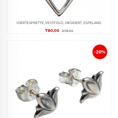
HJERTESPRETTE, VESTFOLD, OKSIDERT, ESPELAND
Tilbud
Rabatt
780,00
978,00
-20%