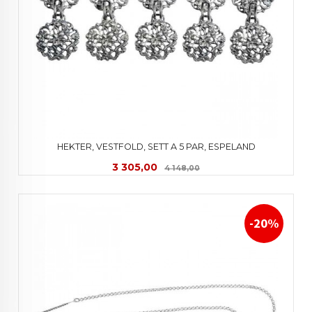
HEKTER, VESTFOLD, SETT A 5 PAR, ESPELAND
Tilbud
Rabatt
3 305,00
4 148,00
-20%