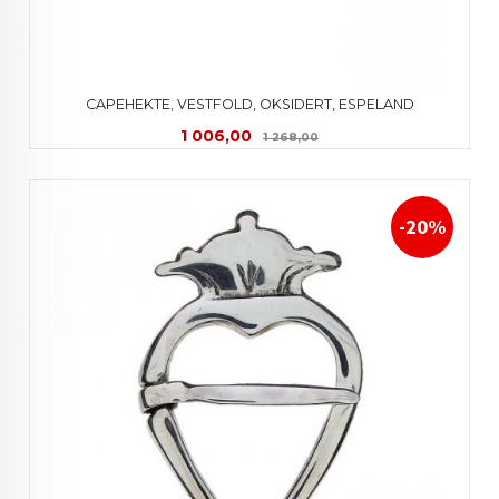
CAPEHEKTE, VESTFOLD, OKSIDERT, ESPELAND
Tilbud
Rabatt
1 006,00
1 268,00
-20%