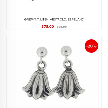
ØREPYNT, LITEN, VESTFOLD, ESPELAND
Tilbud
Rabatt
575,00
698,00
-20%