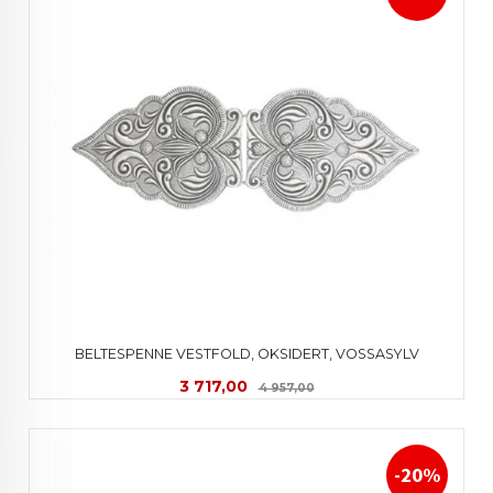
BELTESPENNE VESTFOLD, OKSIDERT, VOSSASYLV
Tilbud
Rabatt
3 717,00
4 957,00
-20%