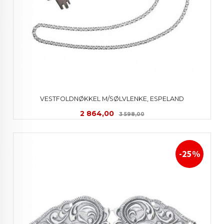
VESTFOLDNØKKEL M/SØLVLENKE, ESPELAND
Tilbud
Rabatt
2 864,00
3 598,00
-25%