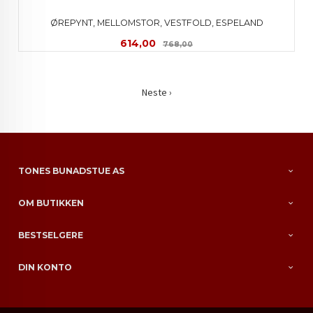
ØREPYNT, MELLOMSTOR, VESTFOLD, ESPELAND
Tilbud
Rabatt
614,00
768,00
Neste ›
TONES BUNADSTUE AS
OM BUTIKKEN
BESTSELGERE
DIN KONTO