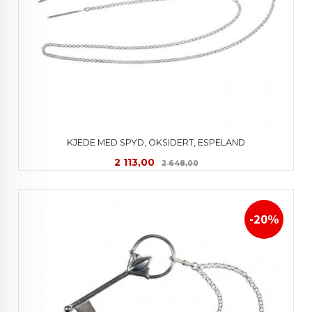
KJEDE MED SPYD, OKSIDERT, ESPELAND
Tilbud
Rabatt
2 113,00
2 648,00
-20%