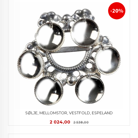
-20%
SØLJE, MELLOMSTOR, VESTFOLD, ESPELAND
Tilbud
Rabatt
2 024,00
2 538,00