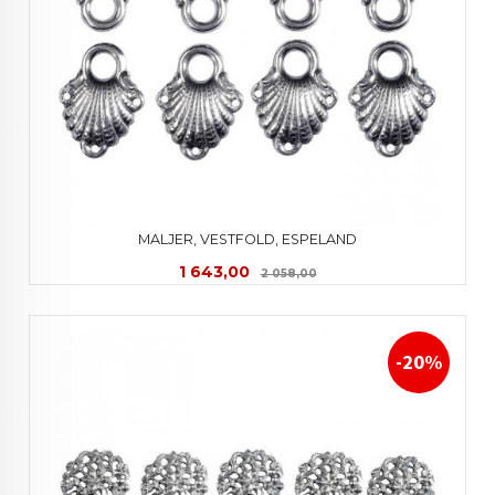
MALJER, VESTFOLD, ESPELAND
Tilbud
Rabatt
1 643,00
2 058,00
-20%