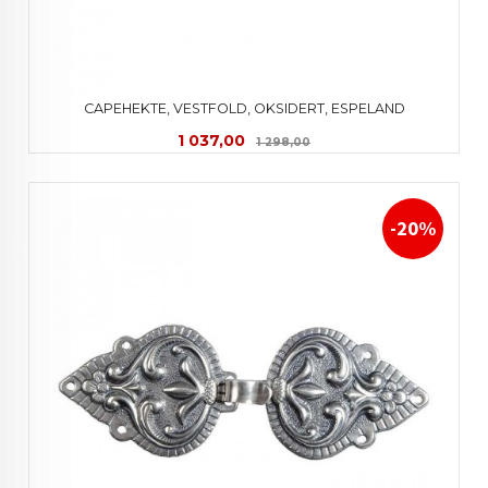
CAPEHEKTE, VESTFOLD, OKSIDERT, ESPELAND
Tilbud
Rabatt
1 037,00
1 298,00
-20%