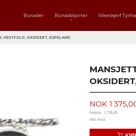
Bunader
Bunadskjorter
Silkeskjerf Tyrih
 VESTFOLD, OKSIDERT, ESPELAND
MANSJETT
OKSIDERT
Tilbud
NOK
1 375,0
Førpris:
1 728,00
Rabatt
inkl. mva.
KJØ