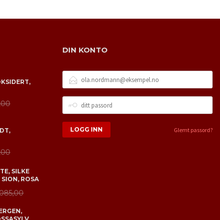
DIN KONTO
E-
OKSIDERT,
POSTADRESSE
DITT
,00
PASSORD
Glemt passord?
DT,
,00
E, SILKE
 SION, ROSA
 085,00
ERGEN,
OSSASYLV