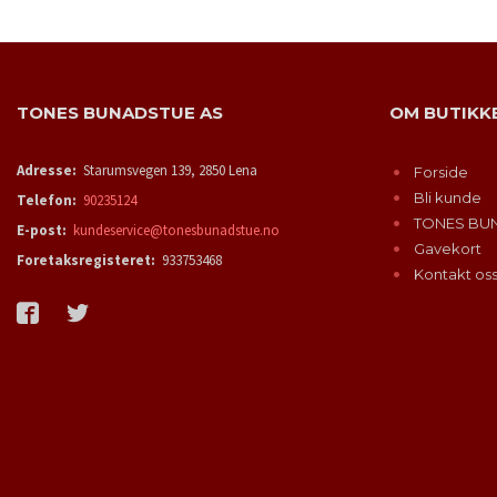
TONES BUNADSTUE AS
OM BUTIKK
Adresse:
Starumsvegen 139, 2850 Lena
Forside
Bli kunde
Telefon:
90235124
TONES BU
E-post:
kundeservice@tonesbunadstue.no
Gavekort
Foretaksregisteret:
933753468
Kontakt os