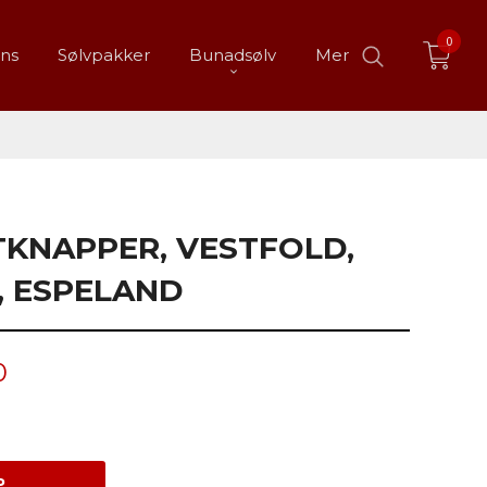
0
ans
Sølvpakker
Bunadsølv
Mer
KNAPPER, VESTFOLD,
, ESPELAND
0
P