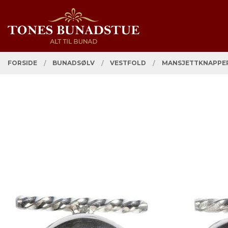
Gå
Lukk
PRODUKTER
til
innholdet
FORSIDE
BUNADSØLV
VESTFOLD
MANSJETTKNAPPER,