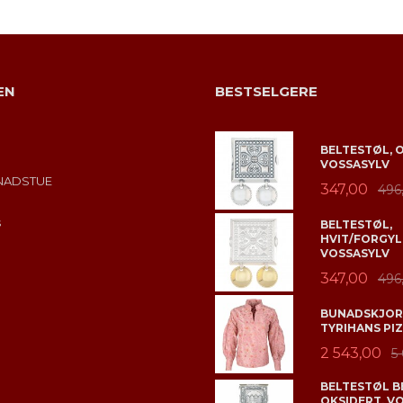
EN
BESTSELGERE
BELTESTØL, 
VOSSASYLV
NADSTUE
347,00
496
s
BELTESTØL,
HVIT/FORGYL
VOSSASYLV
347,00
496
BUNADSKJORT
TYRIHANS PIZ
2 543,00
5
BELTESTØL B
OKSIDERT, V