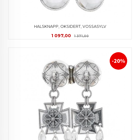
HALSKNAPP, OKSIDERT, VOSSASYLV
Tilbud
Rabatt
1 097,00
1 371,00
-20%