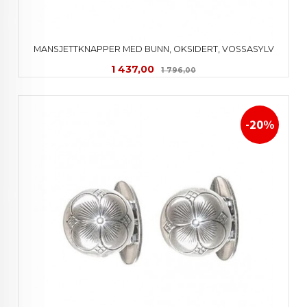
MANSJETTKNAPPER MED BUNN, OKSIDERT, VOSSASYLV
Tilbud
Rabatt
1 437,00
1 796,00
-20%