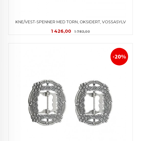
KNE/VEST-SPENNER MED TORN, OKSIDERT, VOSSASYLV
Tilbud
Rabatt
1 426,00
1 783,00
-20%