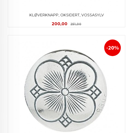
KLØVERKNAPP, OKSIDERT, VOSSASYLV
Tilbud
Rabatt
200,00
251,00
-20%