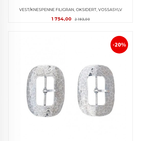
VEST/KNESPENNE FILIGRAN, OKSIDERT, VOSSASYLV
Tilbud
Rabatt
1 754,00
2 193,00
-20%