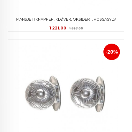
MANSJETTKNAPPER, KLØVER, OKSIDERT, VOSSASYLV
Tilbud
Rabatt
1 221,00
1 527,00
-20%