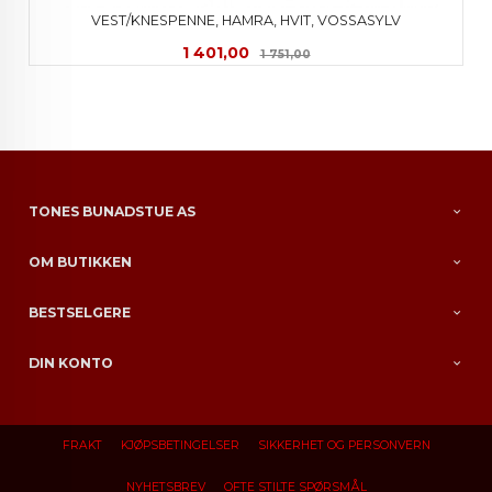
VEST/KNESPENNE, HAMRA, HVIT, VOSSASYLV
Tilbud
Rabatt
1 401,00
1 751,00
TONES BUNADSTUE AS
OM BUTIKKEN
BESTSELGERE
DIN KONTO
FRAKT
KJØPSBETINGELSER
SIKKERHET OG PERSONVERN
NYHETSBREV
OFTE STILTE SPØRSMÅL