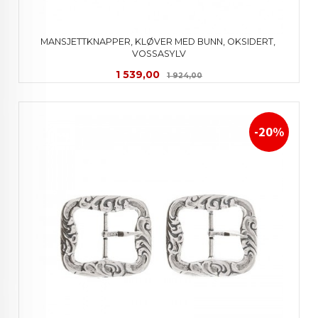
MANSJETTKNAPPER, KLØVER MED BUNN, OKSIDERT, 
VOSSASYLV
Tilbud
Rabatt
1 539,00
1 924,00
-20%