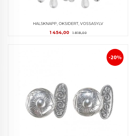
HALSKNAPP, OKSIDERT, VOSSASYLV
Tilbud
Rabatt
1 454,00
1 818,00
-20%