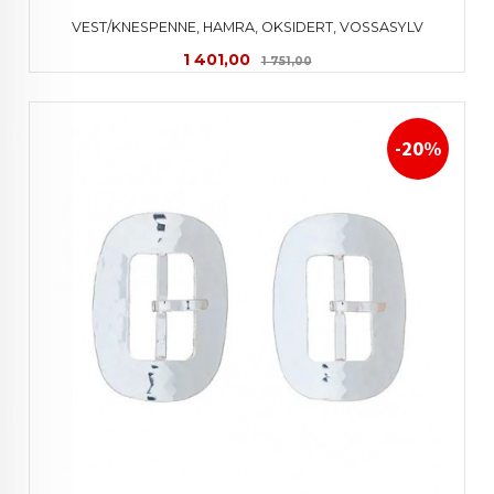
VEST/KNESPENNE, HAMRA, OKSIDERT, VOSSASYLV
Tilbud
Rabatt
1 401,00
1 751,00
-20%