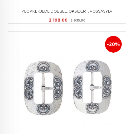
KLOKKEKJEDE DOBBEL, OKSIDERT, VOSSASYLV
Tilbud
Rabatt
2 108,00
2 635,00
-20%