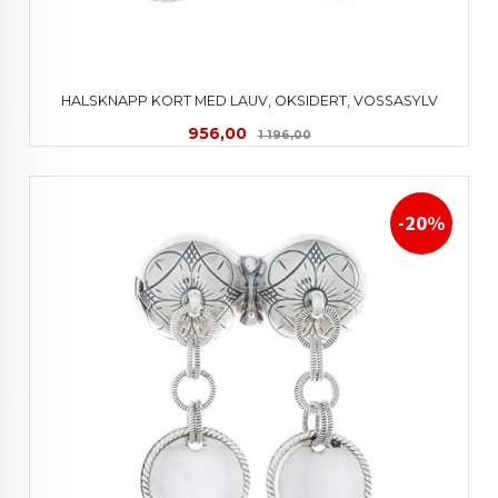
HALSKNAPP KORT MED LAUV, OKSIDERT, VOSSASYLV
Tilbud
Rabatt
956,00
1 196,00
-20%