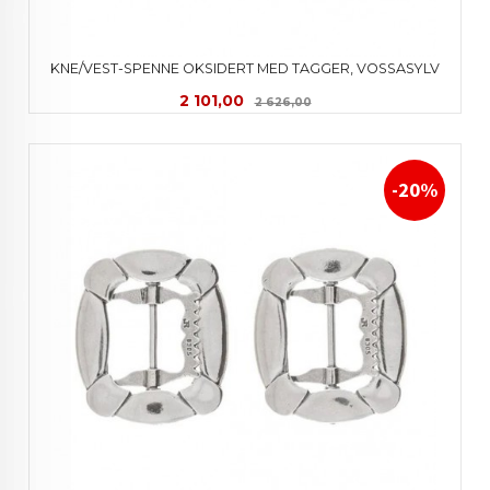
KNE/VEST-SPENNE OKSIDERT MED TAGGER, VOSSASYLV
Tilbud
Rabatt
2 101,00
2 626,00
-20%