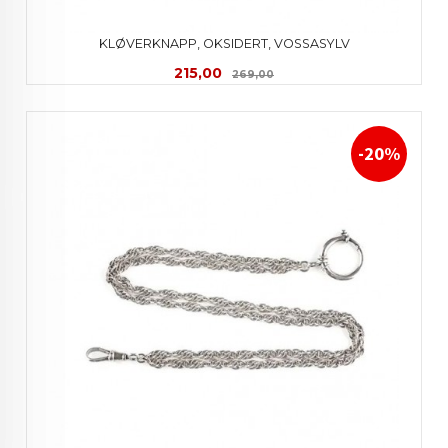
KLØVERKNAPP, OKSIDERT, VOSSASYLV
Tilbud
Rabatt
215,00
269,00
-20%