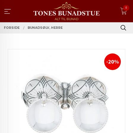
Gå
0
til
innholdet
FORSIDE
BUNADSØLV, HERRE
-20%