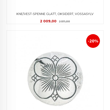
KNE/VEST-SPENNE GLATT, OKSIDERT, VOSSASYLV
Tilbud
Rabatt
2 009,00
2 511,00
-20%