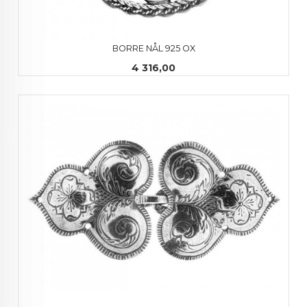
BORRE NÅL 925 OX
Pris
4 316,00