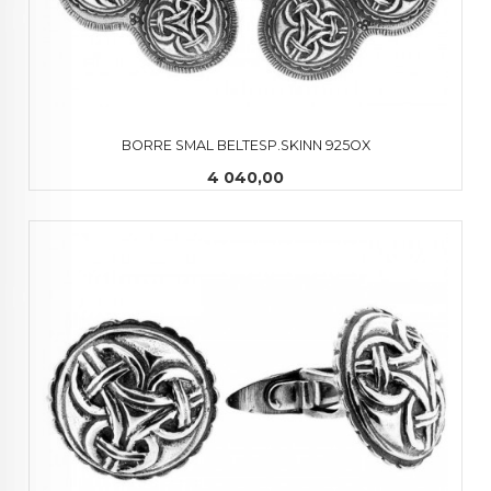
BORRE SMAL BELTESP.SKINN 925OX
Pris
4 040,00