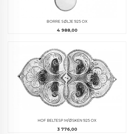
BORRE SØLJE 925 OX
Pris
4 988,00
HOF BELTESP.M/ØSKEN 925 OX
Pris
3 776,00