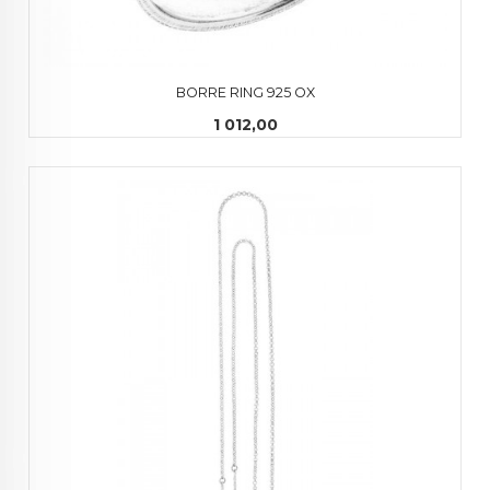
BORRE RING 925 OX
Pris
1 012,00