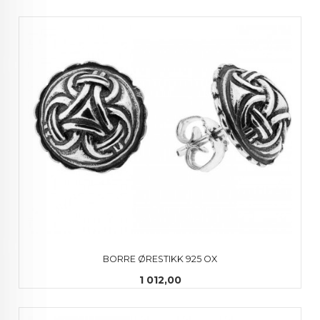
BORRE ØRESTIKK 925 OX
Pris
1 012,00