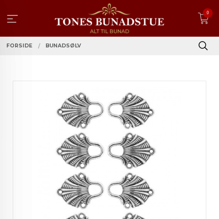
Gå
0
til
innholdet
FORSIDE
BUNADSØLV