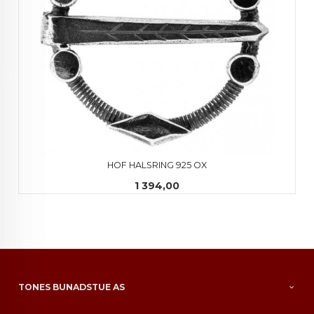
HOF HALSRING 925 OX
Pris
1 394,00
TONES BUNADSTUE AS