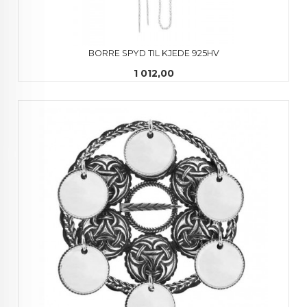
BORRE SPYD TIL KJEDE 925HV
Pris
1 012,00