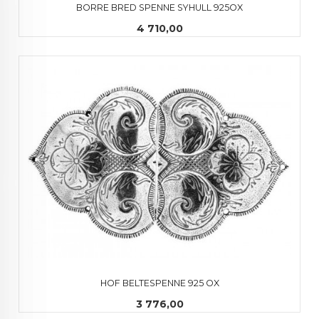
BORRE BRED SPENNE SYHULL 925OX
Pris
4 710,00
HOF BELTESPENNE 925 OX
Pris
3 776,00