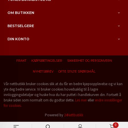
OM BUTIKKEN
BESTSELGERE
DIN KONTO
FRAKT
KJØPSBETINGELSER
SIKKERHET OG PERSONVERN
NYHETSBREV
OFTE STILTE SPØRSMÅL
Vår nettbutikk bruker cookies slik at du får en bedre kjøpsopplevelse og vi kan
yte deg bedre service. Vi bruker cookies hovedsaklig til å lagre
innloggingsdetaljer og huske hva du har puttet i handlekurven din. Fortsett å
bruke siden som normalt om du godtar dette.
Les mer
eller
endre innstillinger
for cookies.
Powered by
24Nettbutikk
0