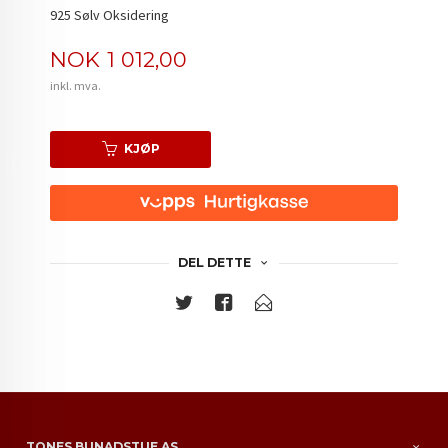
925 Sølv Oksidering
Pris
NOK
1 012,00
inkl. mva.
KJØP
DEL DETTE
TONES BUNADSTUE AS