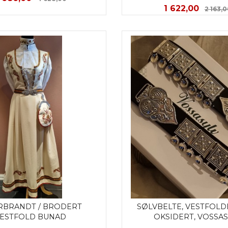
Tilbud
1 622,00
2 163,
KJØP
KJØP
RBRANDT / BRODERT 
SØLVBELTE, VESTFOLD
ESTFOLD BUNAD
OKSIDERT, VOSSAS