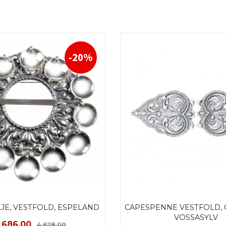
-20%
JE, VESTFOLD, ESPELAND
CAPESPENNE VESTFOLD, O
VOSSASYLV
ilbud
Rabatt
 686,00
4 628,00