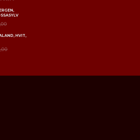
ERGEN,
OSSASYLV
,00
LAND, HVIT,
,00