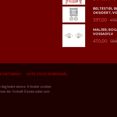
BELTESTØL B
OKSIDERT, V
397,00
496
MALJER, ROGA
VOSSASYLV
470,00
588
NYHETSBREV
OFTE STILTE SPØRSMÅL
e deg bedre service. Vi bruker cookies
rven din. Fortsett å bruke siden som