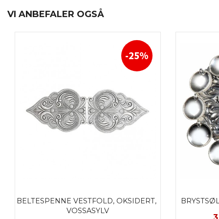
VI ANBEFALER OGSÅ
-25%
BELTESPENNE VESTFOLD, OKSIDERT, 
BRYSTSØL
VOSSASYLV
T
3