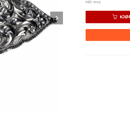
Rabatt
inkl. mva.
Next
KJØ