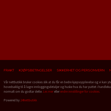
FRAKT
KJØPSBETINGELSER
SIKKERHET OG PERSONVERN
Vår nettbutikk bruker cookies slik at du får en bedre kjøpsopplevelse og vi kan yt
hovedsaklig til å lagre innloggingsdetaljer og huske hva du har puttet i handleku
normalt om du godtar dette.
Les mer
eller
endre innstillinger for cookies.
Powered by
24Nettbutikk