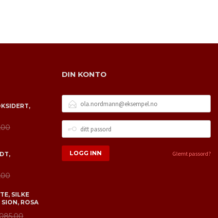
DIN KONTO
E-
OKSIDERT,
POSTADRESSE
DITT
,00
PASSORD
Glemt passord?
DT,
,00
E, SILKE
 SION, ROSA
 085,00