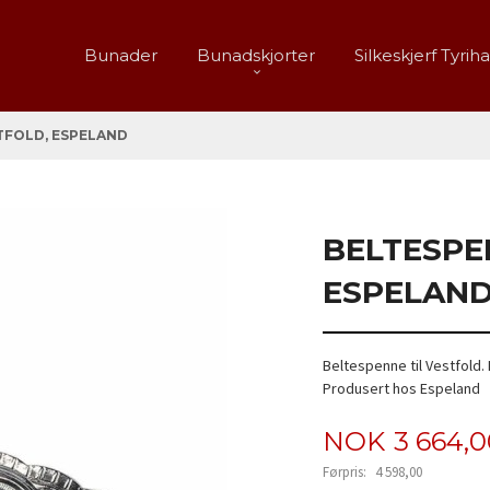
Bunader
Bunadskjorter
Silkeskjerf Tyrih
TFOLD, ESPELAND
BELTESPE
ESPELAN
Beltespenne til Vestfold.
Produsert hos Espeland
Tilbud
NOK
3 664,
Førpris:
4 598,00