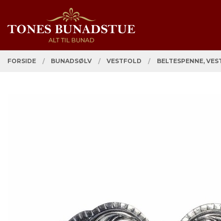
Gå
Lukk
PRODUKTER
til
innholdet
FORSIDE
BUNADSØLV
VESTFOLD
BELTESPENNE, VES