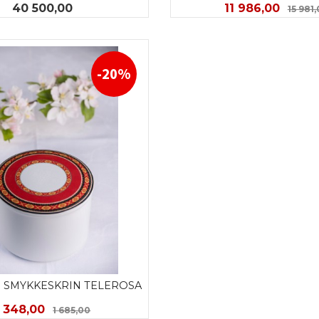
Pris
Tilbud
40 500,00
11 986,00
15 981
KJØP
LES MER
-20%
 SMYKKESKRIN TELEROSA
Tilbud
Rabatt
1 348,00
1 685,00