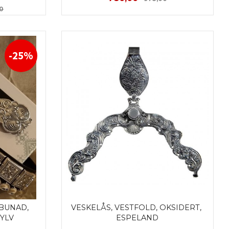
Rabatt
00
KJØP
-25%
BUNAD, 
VESKELÅS, VESTFOLD, OKSIDERT, 
YLV
ESPELAND