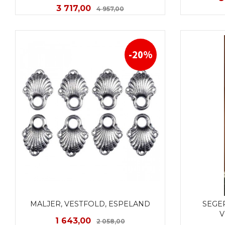
Tilbud
Rabatt
3 717,00
4 957,00
LES MER
-20%
MALJER, VESTFOLD, ESPELAND
SEGE
V
Tilbud
Rabatt
1 643,00
2 058,00