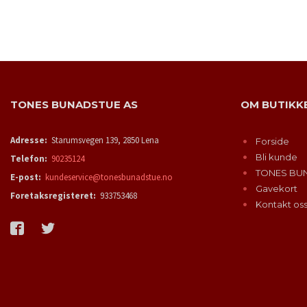
KJØP
TONES BUNADSTUE AS
OM BUTIKK
Adresse:
Starumsvegen 139, 2850 Lena
Forside
Bli kunde
Telefon:
90235124
TONES BU
E-post:
kundeservice@tonesbunadstue.no
Gavekort
Foretaksregisteret:
933753468
Kontakt os