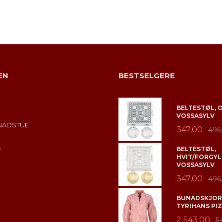
KJØP
EN
BESTSELGERE
BELTESTØL, 
VOSSASYLV
NADSTUE
347,00
496
s
BELTESTØL,
HVIT/FORGYL
VOSSASYLV
347,00
496
BUNADSKJORT
TYRIHANS PIZ
2 543,00
5