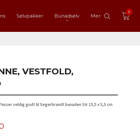
0
ans
Sølvpakker
Bunadsølv
Mer
NNE, VESTFOLD,
D
 Passer veldig godt til Segerbrandt bunaden Str 15,5 x 5,5 cm
00