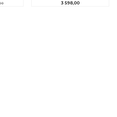
Rabatt
Pris
3 598,00
,00
KJØP