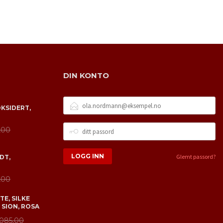
DIN KONTO
E-
OKSIDERT,
POSTADRESSE
DITT
,00
PASSORD
Glemt passord?
DT,
,00
E, SILKE
 SION, ROSA
 085,00