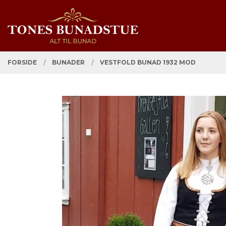
Gå
Lukk
PRODUKTER
til
innholdet
FORSIDE
BUNADER
VESTFOLD BUNAD 1932 MOD