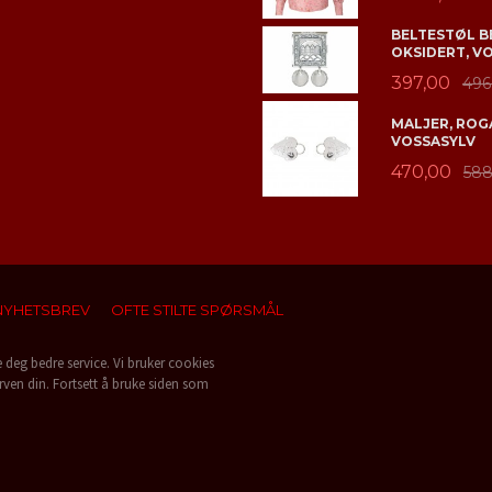
BELTESTØL B
OKSIDERT, V
397,00
496
MALJER, ROGA
VOSSASYLV
470,00
588
NYHETSBREV
OFTE STILTE SPØRSMÅL
e deg bedre service. Vi bruker cookies
rven din. Fortsett å bruke siden som