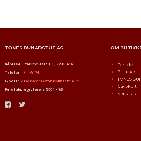
KJØP
TONES BUNADSTUE AS
OM BUTIKK
Adresse:
Starumsvegen 139, 2850 Lena
Forside
Bli kunde
Telefon:
90235124
TONES BU
E-post:
kundeservice@tonesbunadstue.no
Gavekort
Foretaksregisteret:
933753468
Kontakt os