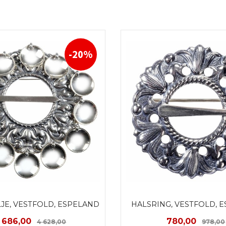
-20%
JE, VESTFOLD, ESPELAND
HALSRING, VESTFOLD, 
ilbud
Rabatt
Tilbud
 686,00
780,00
4 628,00
978,00