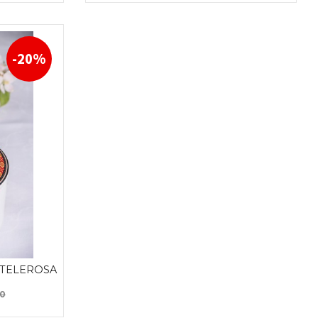
KJØP
-20%
 TELEROSA
Rabatt
00