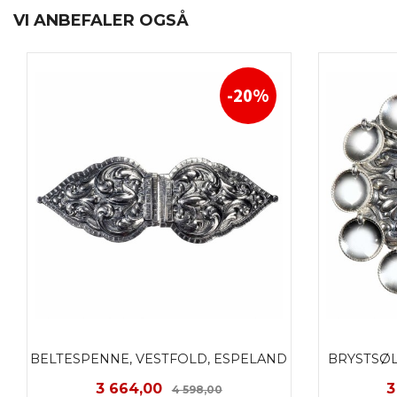
VI ANBEFALER OGSÅ
-20%
BELTESPENNE, VESTFOLD, ESPELAND
BRYSTSØL
Tilbud
Rabatt
T
3 664,00
3
4 598,00