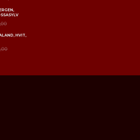
ERGEN,
OSSASYLV
,00
LAND, HVIT,
,00