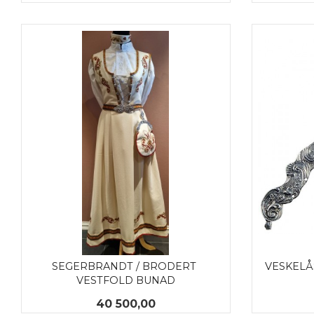
KJØP
SEGERBRANDT / BRODERT 
VESKELÅS
VESTFOLD BUNAD
Pris
40 500,00