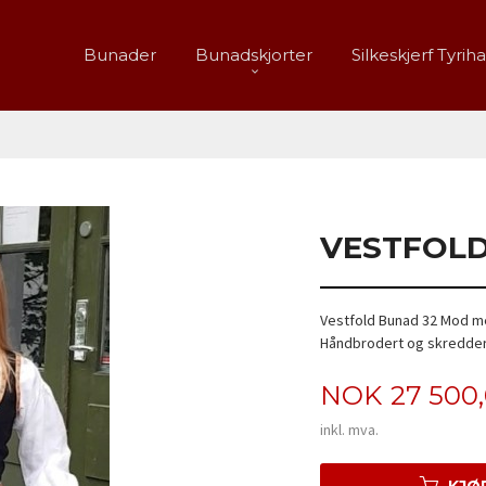
Bunader
Bunadskjorter
Silkeskjerf Tyrih
VESTFOLD
Vestfold Bunad 32 Mod me
Håndbrodert og skredder
Pris
NOK
27 500
inkl. mva.