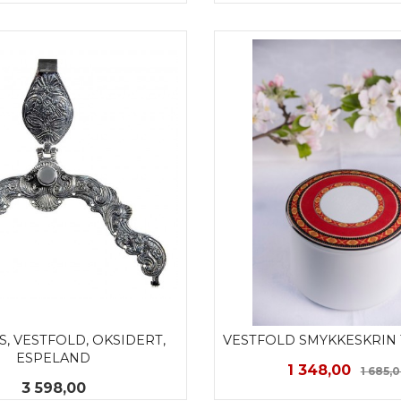
KJØP
KJØP
, VESTFOLD, OKSIDERT, 
VESTFOLD SMYKKESKRIN
ESPELAND
Tilbud
1 348,00
1 685,
Pris
3 598,00