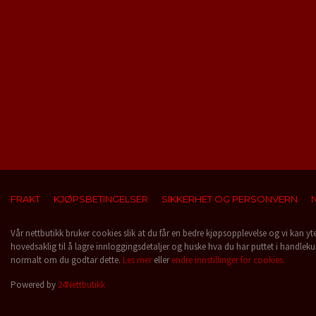
FRAKT
KJØPSBETINGELSER
SIKKERHET OG PERSONVERN
Vår nettbutikk bruker cookies slik at du får en bedre kjøpsopplevelse og vi kan yt
hovedsaklig til å lagre innloggingsdetaljer og huske hva du har puttet i handleku
normalt om du godtar dette.
Les mer
eller
endre innstillinger for cookies.
Powered by
24Nettbutikk