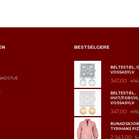
KJØP
KJØP
EN
BESTSELGERE
BELTESTØL, 
VOSSASYLV
NADSTUE
347,00
496
s
BELTESTØL,
HVIT/FORGYL
VOSSASYLV
347,00
496
BUNADSKJORT
TYRIHANS PIZ
2 543,00
5