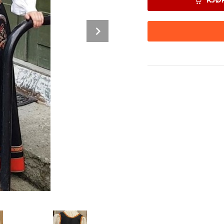
KJØ
Next