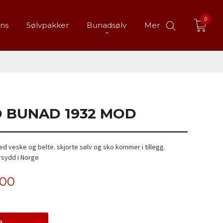
0
ans
Sølvpakker
Bunadsølv
Mer
 BUNAD 1932 MOD
d veske og belte. skjorte sølv og sko kommer i tillegg.
sydd i Norge
,00