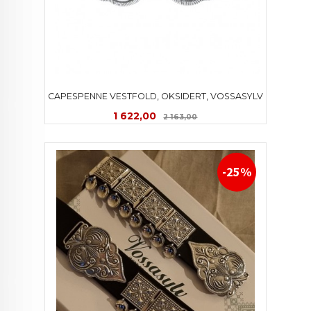
CAPESPENNE VESTFOLD, OKSIDERT, VOSSASYLV
Tilbud
Rabatt
1 622,00
2 163,00
-25%