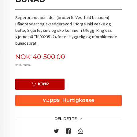
Segerbrandt bunaden (broderte Vestfold bunaden)
Håndbrodert og skreddersydd i Norge Inkl veske og
belte, Skjorte, sølv og sko kommer i tillegg. Ring oss
gjerne på Tlf 90235124 for en hyggelig og uforpliktende
bunadsprat.
Pris
NOK
40 500,00
inkl. mva.
KJØP
DEL DETTE