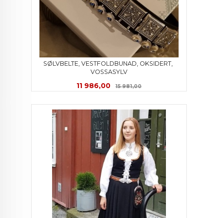
SØLVBELTE, VESTFOLDBUNAD, OKSIDERT, 
VOSSASYLV
Tilbud
Rabatt
11 986,00
15 981,00