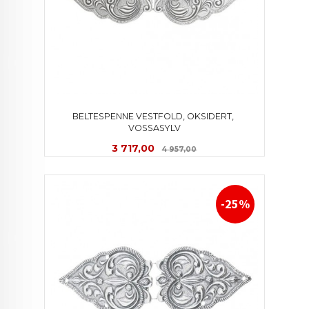
BELTESPENNE VESTFOLD, OKSIDERT, 
VOSSASYLV
Tilbud
Rabatt
3 717,00
4 957,00
-25%