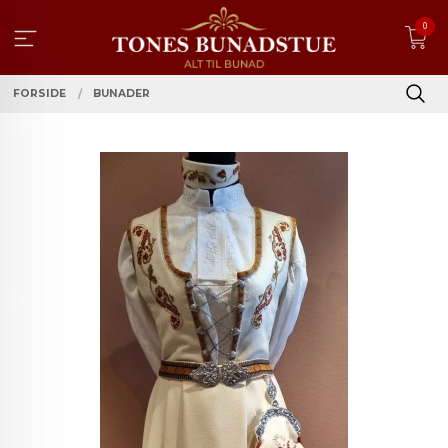
Gå
0
til
innholdet
FORSIDE
BUNADER