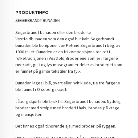
PRODUKTINFO
SEGERBRANDT BUNADEN
Segerbrandt bunaden eller den broderte
Vestfoldbunaden som den også blir kalt. Segerbrandt
bunaden ble komponert av Petrine Segerbrandt i beg. av
1900 tallet. Bunaden er en fri komposisjon uten rot i
folketradisjonen i Vestfold,
Broderiene som er i fargene
rustrødt, gult og lys mosegrønt er
deler av broderiet som
er funnet på gamle tekstiler fra fylk
Bunaden lages i blå, svart eller hvit klede, De tre fargene
ble funnet i O sebergskipet.
Jåbergskjorta blir brukt til Segerbrandt bunaden. Nydelig
brodert med stolpe med broderi i hals, broderi på krage
og mansjetter.
Det finnes også tilhørende sjal med broderi på ryggen.
HYGGELIG OM DERE TAR KONTAKT PÅ TLF 90235124 FØR