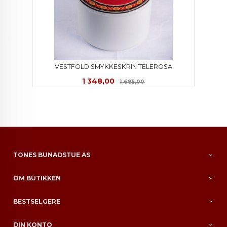
VESTFOLD SMYKKESKRIN TELEROSA
Tilbud
Rabatt
1 348,00
1 685,00
TONES BUNADSTUE AS
OM BUTIKKEN
BESTSELGERE
DIN KONTO