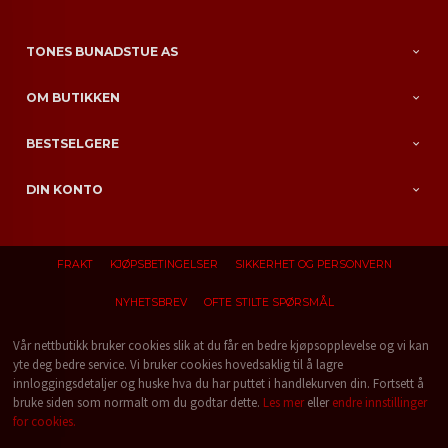
TONES BUNADSTUE AS
OM BUTIKKEN
BESTSELGERE
DIN KONTO
FRAKT
KJØPSBETINGELSER
SIKKERHET OG PERSONVERN
NYHETSBREV
OFTE STILTE SPØRSMÅL
Vår nettbutikk bruker cookies slik at du får en bedre kjøpsopplevelse og vi kan
yte deg bedre service. Vi bruker cookies hovedsaklig til å lagre
innloggingsdetaljer og huske hva du har puttet i handlekurven din. Fortsett å
bruke siden som normalt om du godtar dette.
Les mer
eller
endre innstillinger
for cookies.