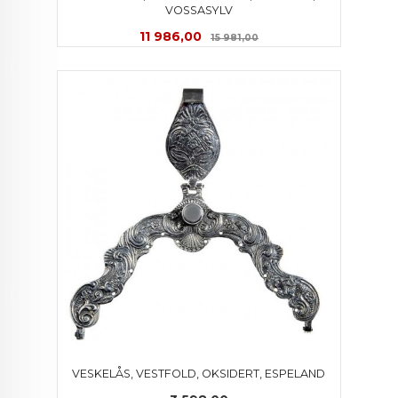
VOSSASYLV
Tilbud
Rabatt
11 986,00
15 981,00
VESKELÅS, VESTFOLD, OKSIDERT, ESPELAND