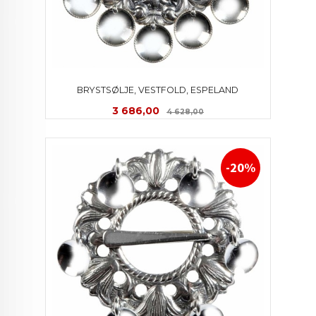
BRYSTSØLJE, VESTFOLD, ESPELAND
Tilbud
Rabatt
3 686,00
4 628,00
-20%