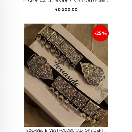
SEGERBRANDT / BRODERT VESTFOLD BUNAD
Pris
40 500,00
-25%
SØLVBELTE, VESTFOLDBUNAD, OKSIDERT, 