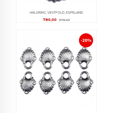
HALSRING, VESTFOLD, ESPELAND
Tilbud
Rabatt
780,00
978,00
-20%