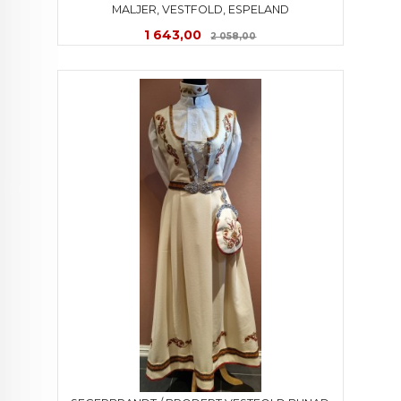
MALJER, VESTFOLD, ESPELAND
Tilbud
Rabatt
1 643,00
2 058,00