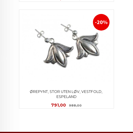
-20%
ØREPYNT, STOR UTEN LØV, VESTFOLD, 
ESPELAND
Tilbud
Rabatt
791,00
988,00