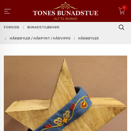
Gå
0
til
innholdet
FORSIDE
BUNADSTILBEHØR
HÅRBØYLER / HÅRPYNT / HÅRVIPPE
HÅRBØYLER