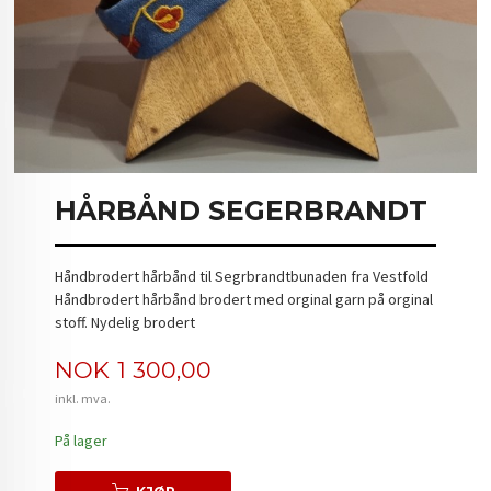
HÅRBÅND SEGERBRANDT
Håndbrodert hårbånd til Segrbrandtbunaden fra Vestfold
Håndbrodert hårbånd brodert med orginal garn på orginal
stoff. Nydelig brodert
Pris
NOK
1 300,00
inkl. mva.
På lager