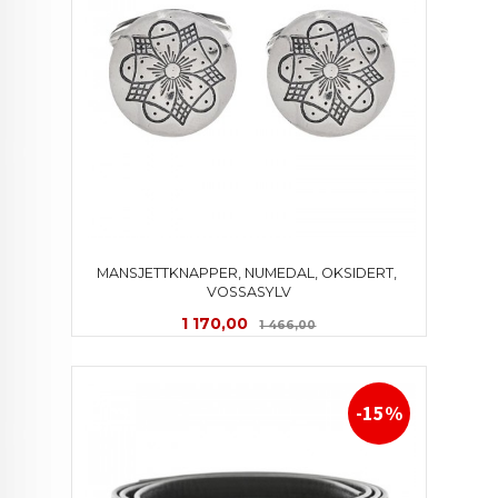
MANSJETTKNAPPER, NUMEDAL, OKSIDERT, 
VOSSASYLV
Tilbud
Rabatt
1 170,00
1 466,00
-15%