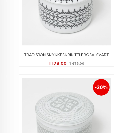
TRADISJON SMYKKESKRIN TELEROSA  SVART
Tilbud
Rabatt
1 178,00
1 473,00
-20%