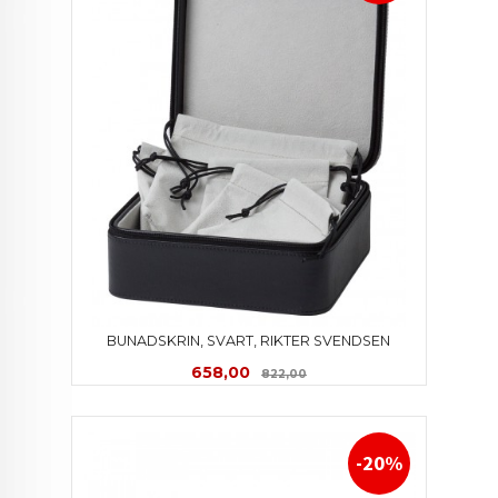
BUNADSKRIN, SVART, RIKTER SVENDSEN
Tilbud
Rabatt
658,00
822,00
-20%