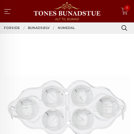
Gå
0
til
innholdet
FORSIDE
BUNADSØLV
NUMEDAL