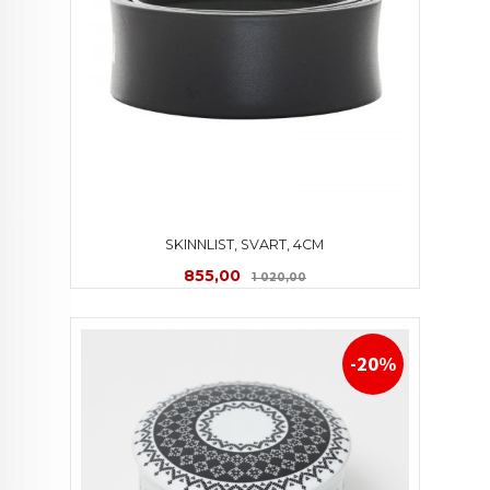
SKINNLIST, SVART, 4CM
Tilbud
Rabatt
855,00
1 020,00
-20%