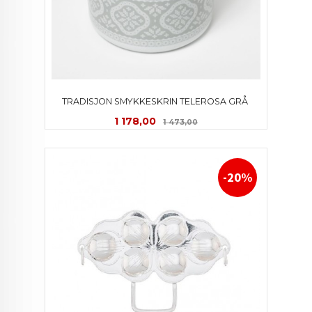
TRADISJON SMYKKESKRIN TELEROSA GRÅ 
Tilbud
Rabatt
1 178,00
1 473,00
-20%