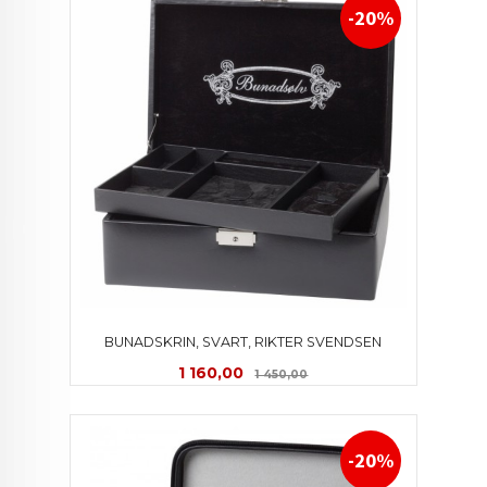
-20%
BUNADSKRIN, SVART, RIKTER SVENDSEN
Tilbud
Rabatt
1 160,00
1 450,00
-20%