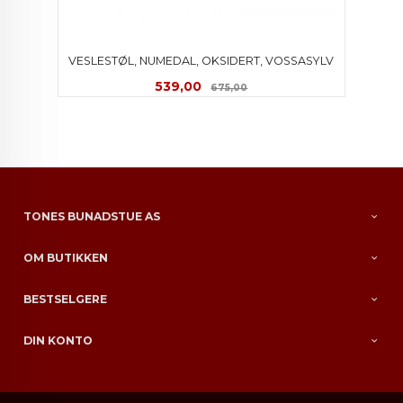
VESLESTØL, NUMEDAL, OKSIDERT, VOSSASYLV
Tilbud
Rabatt
539,00
675,00
TONES BUNADSTUE AS
OM BUTIKKEN
BESTSELGERE
DIN KONTO