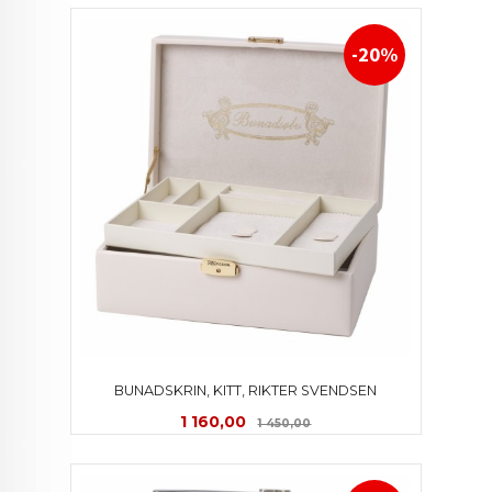
-20%
BUNADSKRIN, KITT, RIKTER SVENDSEN
Tilbud
Rabatt
1 160,00
1 450,00