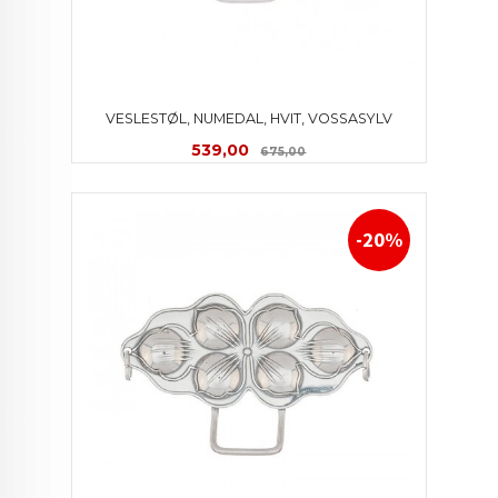
VESLESTØL, NUMEDAL, HVIT, VOSSASYLV
Tilbud
Rabatt
539,00
675,00
-20%