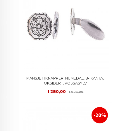
MANSJETTKNAPPER, NUMEDAL, 8- KANTA, 
OKSIDERT, VOSSASYLV
Tilbud
Rabatt
1 280,00
1 603,00
-20%