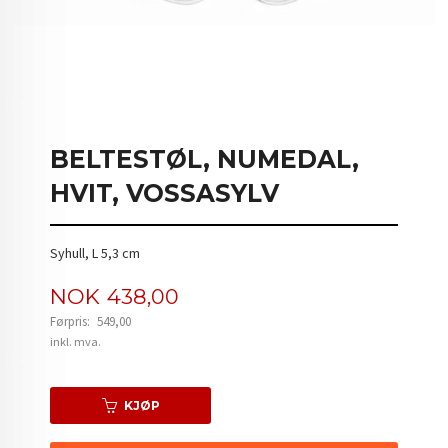
BELTESTØL, NUMEDAL,
HVIT, VOSSASYLV
Syhull, L 5,3 cm
Tilbud
NOK
438,00
Førpris:
549,00
Rabatt
inkl. mva.
KJØP