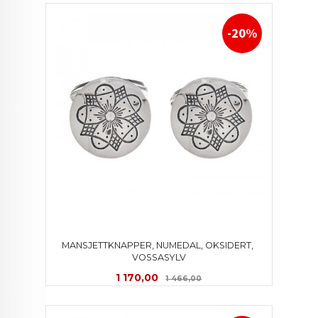
-20%
MANSJETTKNAPPER, NUMEDAL, OKSIDERT, 
VOSSASYLV
Tilbud
Rabatt
1 170,00
1 466,00