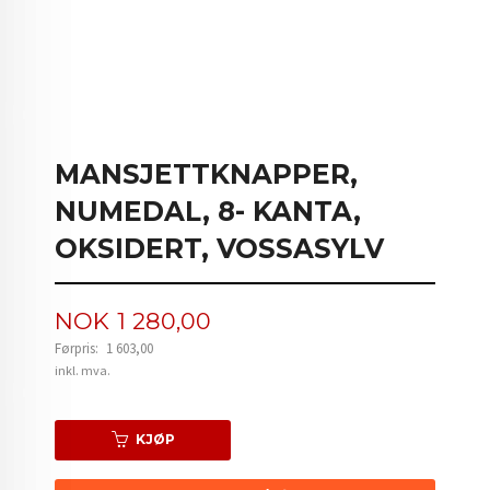
MANSJETTKNAPPER,
NUMEDAL, 8- KANTA,
OKSIDERT, VOSSASYLV
Tilbud
NOK
1 280,00
Førpris:
1 603,00
Rabatt
inkl. mva.
KJØP