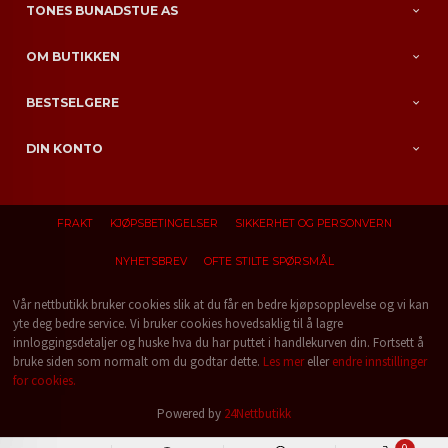
TONES BUNADSTUE AS
OM BUTIKKEN
BESTSELGERE
DIN KONTO
FRAKT
KJØPSBETINGELSER
SIKKERHET OG PERSONVERN
NYHETSBREV
OFTE STILTE SPØRSMÅL
Vår nettbutikk bruker cookies slik at du får en bedre kjøpsopplevelse og vi kan
yte deg bedre service. Vi bruker cookies hovedsaklig til å lagre
innloggingsdetaljer og huske hva du har puttet i handlekurven din. Fortsett å
bruke siden som normalt om du godtar dette.
Les mer
eller
endre innstillinger
for cookies.
Powered by
24Nettbutikk