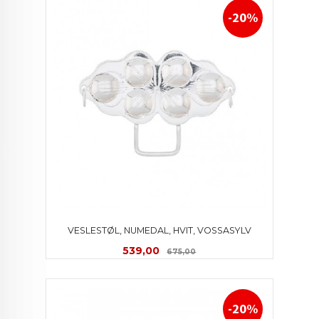
-20%
VESLESTØL, NUMEDAL, HVIT, VOSSASYLV
Tilbud
Rabatt
539,00
675,00
-20%