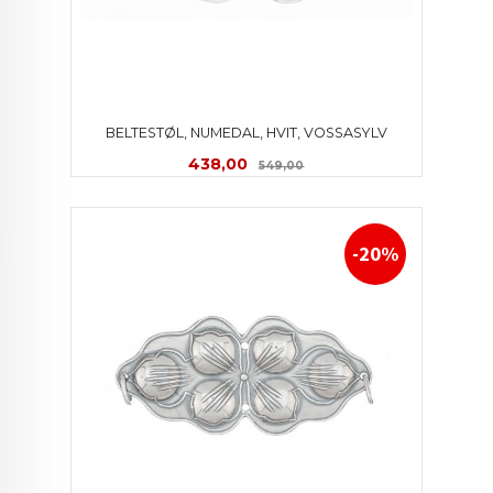
BELTESTØL, NUMEDAL, HVIT, VOSSASYLV
Tilbud
Rabatt
438,00
549,00
-20%