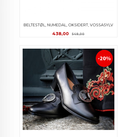
BELTESTØL, NUMEDAL, OKSIDERT, VOSSASYLV
Tilbud
Rabatt
438,00
549,00
-20%