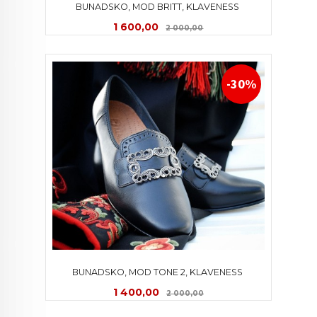
BUNADSKO, MOD BRITT, KLAVENESS 
Tilbud
Rabatt
1 600,00
2 000,00
-30%
BUNADSKO, MOD TONE 2, KLAVENESS 
Tilbud
Rabatt
1 400,00
2 000,00