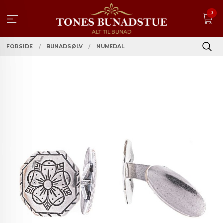
Gå
0
til
innholdet
FORSIDE
BUNADSØLV
NUMEDAL