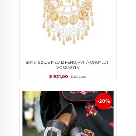
BRYSTSØLJE MED 12 HENG, HVIT/FORGYLDT, 
VOSSASYLV
Tilbud
Rabatt
3 921,00
5 602,00
-20%