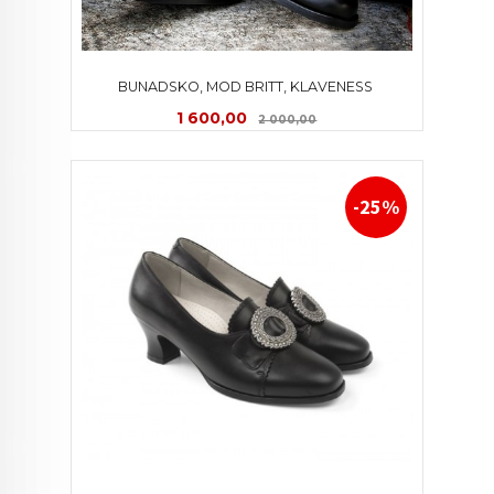
BUNADSKO, MOD BRITT, KLAVENESS 
Tilbud
Rabatt
1 600,00
2 000,00
-25%