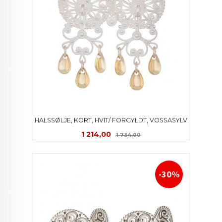
HALSSØLJE, KORT, HVIT/ FORGYLDT, VOSSASYLV
Tilbud
Rabatt
1 214,00
1 734,00
-30%