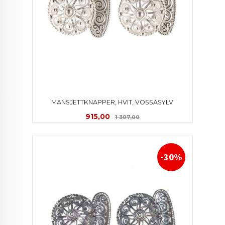
MANSJETTKNAPPER, HVIT, VOSSASYLV
Tilbud
Rabatt
915,00
1 307,00
-30%