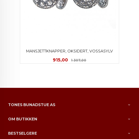
MANSJETTKNAPPER, OKSIDERT, VOSSASYLV
Tilbud
Rabatt
915,00
1 307,00
TONES BUNADSTUE AS
OM BUTIKKEN
BESTSELGERE