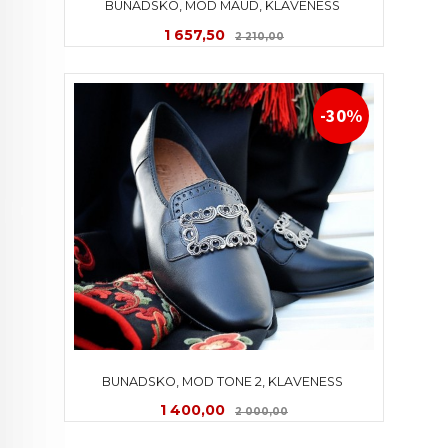
BUNADSKO, MOD MAUD, KLAVENESS 
Tilbud
Rabatt
1 657,50
2 210,00
-30%
BUNADSKO, MOD TONE 2, KLAVENESS 
Tilbud
Rabatt
1 400,00
2 000,00