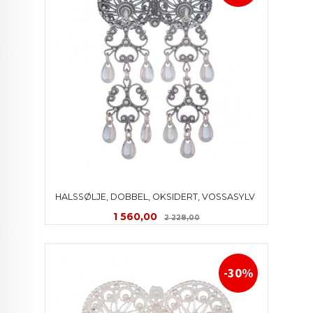
HALSSØLJE, DOBBEL, OKSIDERT, VOSSASYLV 
Tilbud
Rabatt
1 560,00
2 228,00
-30%