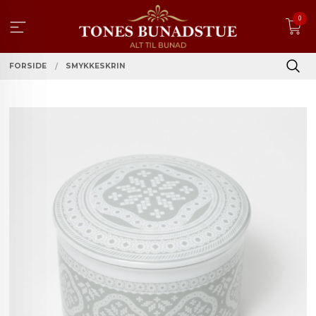
Gå
0
til
innholdet
FORSIDE
SMYKKESKRIN