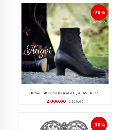
-20%
BUNADSKO, MOD AAGOT, KLAVENESS 
Tilbud
Rabatt
2 000,00
2 500,00
-30%