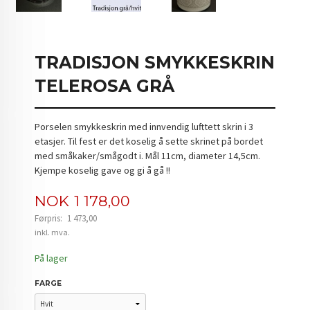
TRADISJON SMYKKESKRIN
TELEROSA GRÅ
Porselen smykkeskrin med innvendig lufttett skrin i 3
etasjer. Til fest er det koselig å sette skrinet på bordet
med småkaker/smågodt i. Mål 11cm, diameter 14,5cm.
Kjempe koselig gave og gi å gå !!
Tilbud
NOK
1 178,00
Førpris:
1 473,00
Rabatt
inkl. mva.
På lager
FARGE