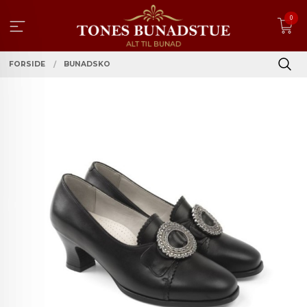
Gå
0
til
innholdet
FORSIDE
BUNADSKO