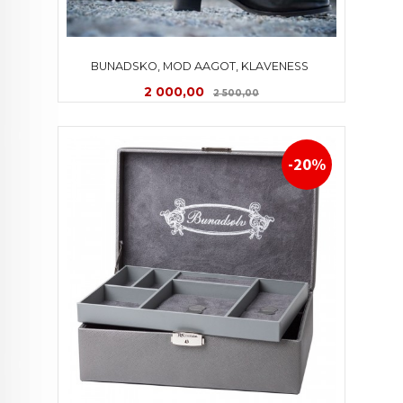
BUNADSKO, MOD AAGOT, KLAVENESS 
Tilbud
Rabatt
2 000,00
2 500,00
-20%