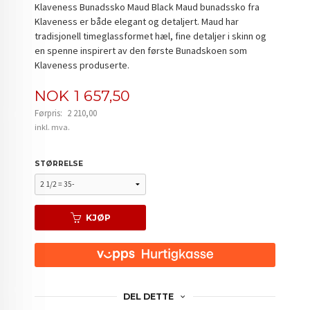
Klaveness Bunadssko Maud Black Maud bunadssko fra
Klaveness er både elegant og detaljert. Maud har
tradisjonell timeglassformet hæl, fine detaljer i skinn og
en spenne inspirert av den første Bunadskoen som
Klaveness produserte.
Tilbud
NOK
1 657,50
Førpris:
2 210,00
Rabatt
inkl. mva.
STØRRELSE
KJØP
DEL DETTE