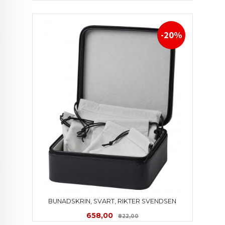
-20%
BUNADSKRIN, SVART, RIKTER SVENDSEN
Tilbud
Rabatt
658,00
822,00