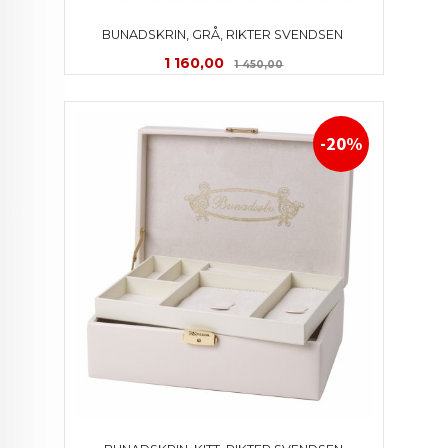
BUNADSKRIN, GRÅ, RIKTER SVENDSEN 
Tilbud
Rabatt
1 160,00
1 450,00
-20%