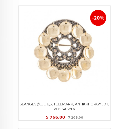
-20%
SLANGESØLJE 6,3, TELEMARK, ANTIKKFORGYLDT, 
VOSSASYLV
Tilbud
Rabatt
5 766,00
7 208,00