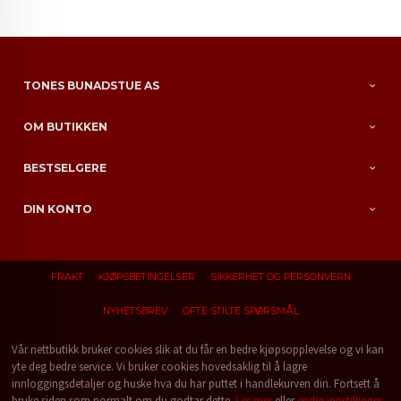
TONES BUNADSTUE AS
OM BUTIKKEN
BESTSELGERE
DIN KONTO
FRAKT
KJØPSBETINGELSER
SIKKERHET OG PERSONVERN
NYHETSBREV
OFTE STILTE SPØRSMÅL
Vår nettbutikk bruker cookies slik at du får en bedre kjøpsopplevelse og vi kan
yte deg bedre service. Vi bruker cookies hovedsaklig til å lagre
innloggingsdetaljer og huske hva du har puttet i handlekurven din. Fortsett å
bruke siden som normalt om du godtar dette.
Les mer
eller
endre innstillinger