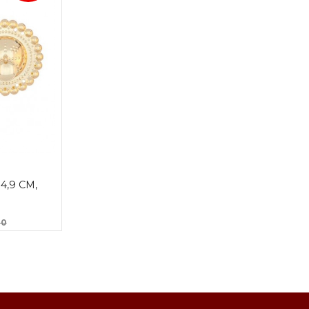
,9 CM, 
Rabatt
00