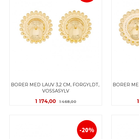
BORER MED LAUV 3,2 CM, FORGYLDT, 
BORER MED
VOSSASYLV
Tilbud
Rabatt
1 174,00
1 468,00
KJØP
-20%