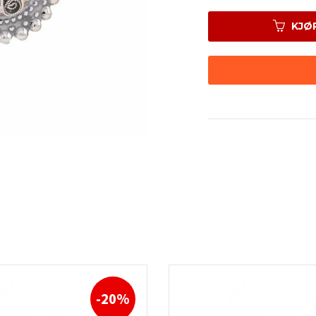
KJØ
-20%