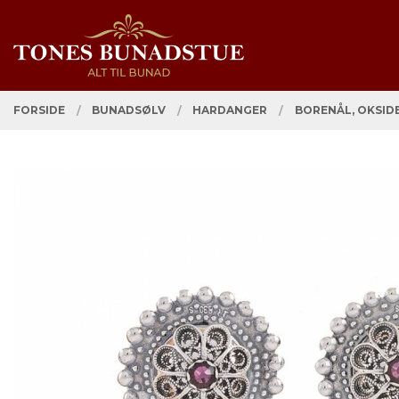
Gå
Lukk
PRODUKTER
til
innholdet
FORSIDE
BUNADSØLV
HARDANGER
BORENÅL, OKSIDE