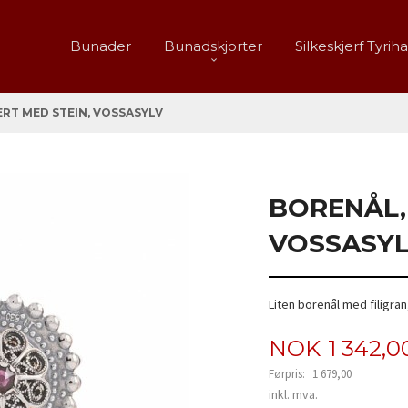
Bunader
Bunadskjorter
Silkeskjerf Tyrih
RT MED STEIN, VOSSASYLV
BORENÅL,
VOSSASY
Liten borenål med filigran
Tilbud
NOK
1 342,0
Førpris:
1 679,00
Rabatt
inkl. mva.