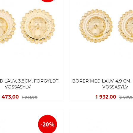
 LAUV, 3,8CM, FORGYLDT, 
BORER MED LAUV, 4,9 CM, 
VOSSASYLV
VOSSASYLV
Tilbud
Rabatt
Tilbud
1 473,00
1 932,00
1 841,00
2 417,
KJØP
LES MER
-20%