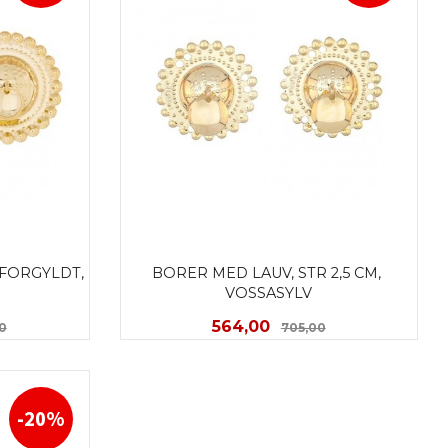
FORGYLDT, 
BORER MED LAUV, STR 2,5 CM, 
VOSSASYLV
Rabatt
Tilbud
Rabatt
564,00
00
705,00
KJØP
-20%