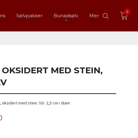
0
ans
Sølvpakker
Bunadsølv
Mer
 OKSIDERT MED STEIN,
LV
, oksidert med stein. Str: 2,5 cm i diam
0