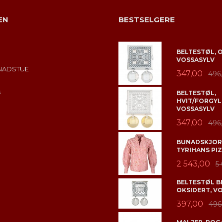
EN
BESTSELGERE
BELTESTØL, 
VOSSASYLV
NADSTUE
347,00
496
s
BELTESTØL,
HVIT/FORGYL
VOSSASYLV
347,00
496
BUNADSKJORT
TYRIHANS PIZ
2 543,00
5
BELTESTØL B
OKSIDERT, V
397,00
496