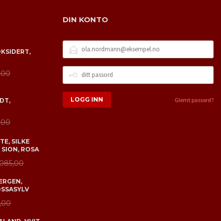
DIN KONTO
E-
OKSIDERT,
POSTADRESSE
DITT
,00
PASSORD
Glemt passord?
DT,
,00
E, SILKE
 SION, ROSA
 085,00
ERGEN,
OSSASYLV
,00