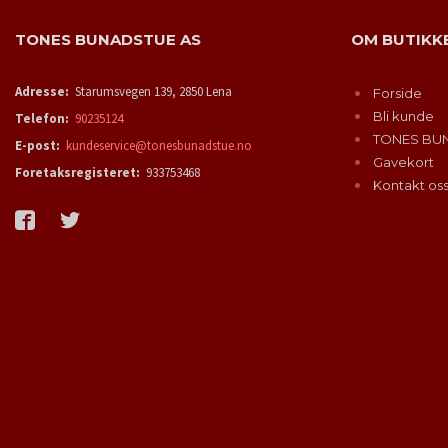
TONES BUNADSTUE AS
OM BUTIKK
Adresse:
Starumsvegen 139, 2850 Lena
Forside
Bli kunde
Telefon:
90235124
TONES BU
E-post:
kundeservice@tonesbunadstue.no
Gavekort
Foretaksregisteret:
933753468
Kontakt os