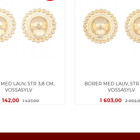
ED LAUV, STR 3,8 CM, 
BORER MED LAUV, STR 4
VOSSASYLV
VOSSASYLV
Tilbud
Rabatt
Tilbud
1 142,00
1 603,00
1 427,00
2 002,
KJØP
KJØP