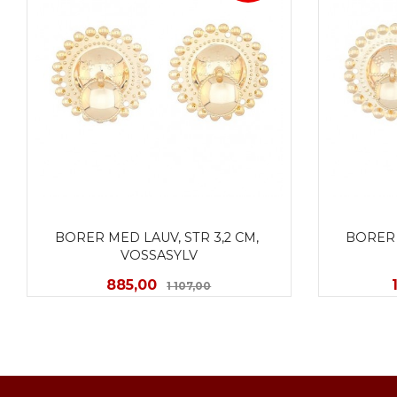
BORER MED LAUV, STR 3,2 CM, 
BORER M
VOSSASYLV
Tilbud
Rabatt
885,00
1 107,00
KJØP