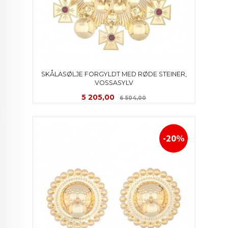
 SKÅLASØLJE FORGYLDT MED RØDE STEINER, 
VOSSASYLV
Tilbud
Rabatt
5 205,00
6 504,00
-20%