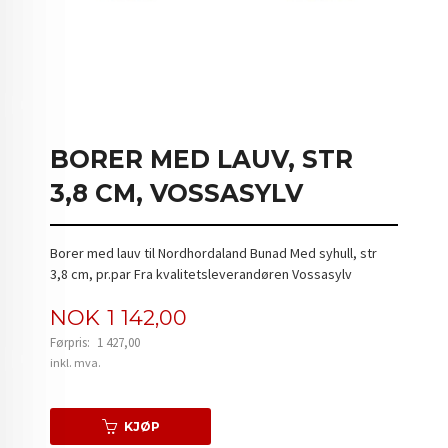
BORER MED LAUV, STR
3,8 CM, VOSSASYLV
Borer med lauv til Nordhordaland Bunad Med syhull, str
3,8 cm, pr.par Fra kvalitetsleverandøren Vossasylv
Tilbud
NOK
1 142,00
Førpris:
1 427,00
Rabatt
inkl. mva.
KJØP