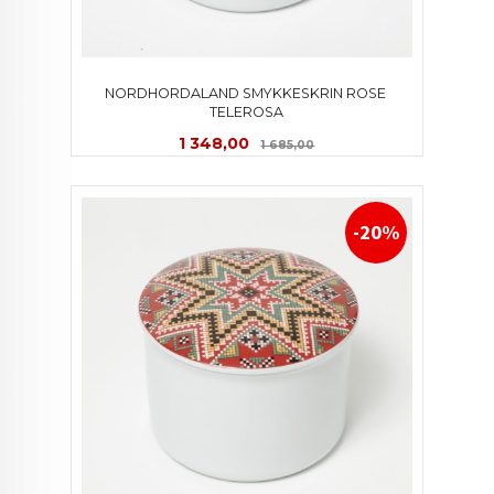
NORDHORDALAND SMYKKESKRIN ROSE 
TELEROSA
Tilbud
Rabatt
1 348,00
1 685,00
-20%