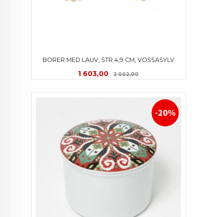
BORER MED LAUV, STR 4,9 CM, VOSSASYLV
Tilbud
Rabatt
1 603,00
2 002,00
-20%