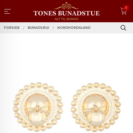
Gå
0
til
innholdet
FORSIDE
BUNADSØLV
NORDHORDALAND