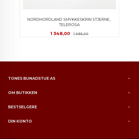
NORDHORDLAND SMYKKESKRIN STJERNE, 
TELEROSA
Tilbud
Rabatt
1 348,00
1 685,00
TONES BUNADSTUE AS
OM BUTIKKEN
BESTSELGERE
DIN KONTO