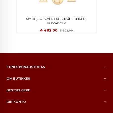
SØLJE, FORGYLDT MED RØD STEINER, 
VOSSASYLV
Tilbud
Rabatt
4 482,00
5 602,00
TONES BUNADSTUE AS
OM BUTIKKEN
BESTSELGERE
DIN KONTO