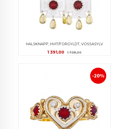
HALSKNAPP, HVIT/FORGYLDT, VOSSASYLV
Tilbud
Rabatt
1 391,00
1 738,00
-20%