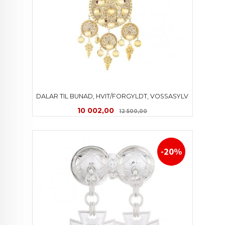
DALAR TIL BUNAD, HVIT/FORGYLDT, VOSSASYLV
Tilbud
Rabatt
10 002,00
12 500,00
-20%