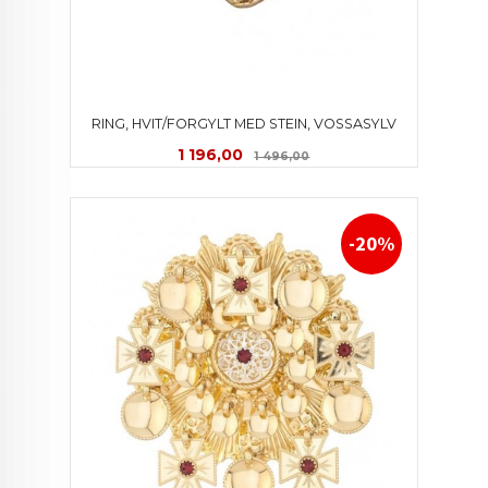
RING, HVIT/FORGYLT MED STEIN, VOSSASYLV
Tilbud
Rabatt
1 196,00
1 496,00
-20%