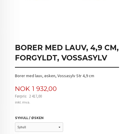
BORER MED LAUV, 4,9 CM,
FORGYLDT, VOSSASYLV
Borer med lauv, øsken, Vossasylv Str 4,9 cm
Tilbud
NOK
1 932,00
Førpris:
2 417,00
Rabatt
inkl. mva.
SYHULL / ØSKEN