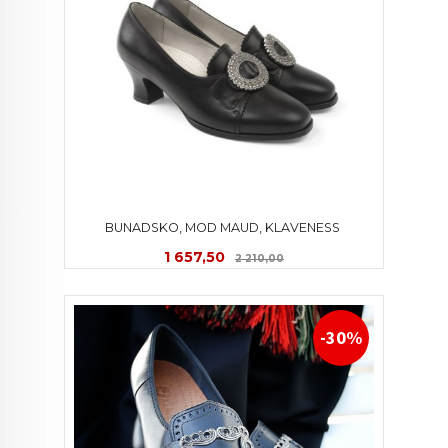
BUNADSKO, MOD MAUD, KLAVENESS 
Tilbud
Rabatt
1 657,50
2 210,00
-30%