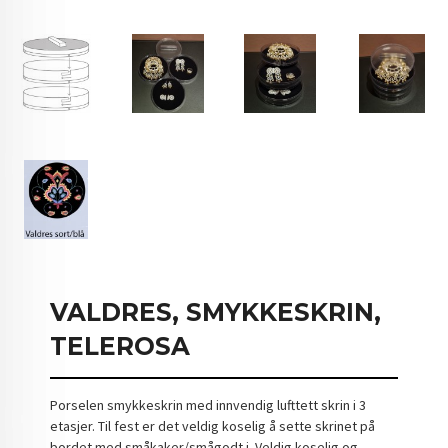
VALDRES, SMYKKESKRIN,
TELEROSA
Porselen smykkeskrin med innvendig lufttett skrin i 3
etasjer. Til fest er det veldig koselig å sette skrinet på
bordet med småkaker/smågodt i. Veldig koselig og