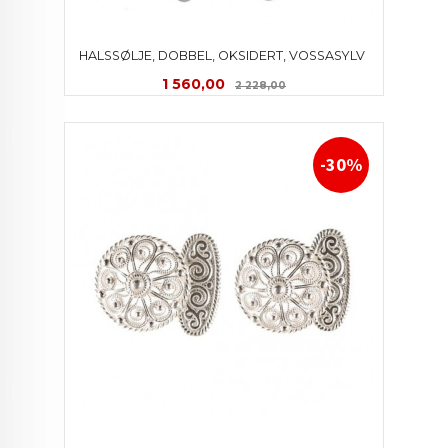
HALSSØLJE, DOBBEL, OKSIDERT, VOSSASYLV 
Tilbud
Rabatt
1 560,00
2 228,00
-30%