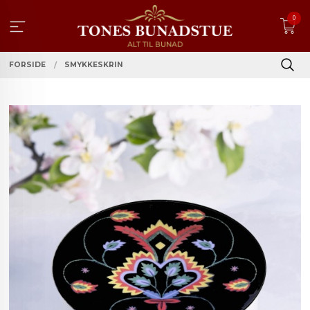
Gå
0
til
innholdet
FORSIDE
SMYKKESKRIN