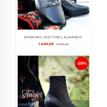
BUNADSKO, MOD TONE 2, KLAVENESS 
Tilbud
Rabatt
1 400,00
2 000,00
-20%