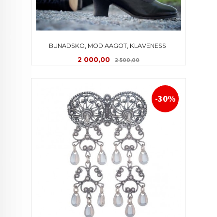
BUNADSKO, MOD AAGOT, KLAVENESS 
Tilbud
Rabatt
2 000,00
2 500,00
-30%