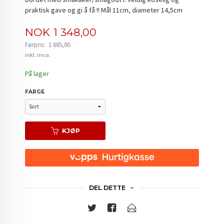
praktisk gave og gi å få !! Mål 11cm, diameter 14,5cm
Tilbud
NOK
1 348,00
Førpris:
1 685,00
Rabatt
inkl. mva.
På lager
FARGE
KJØP
DEL DETTE