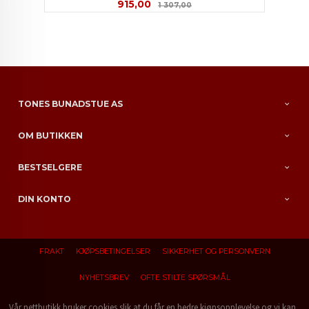
Tilbud
Rabatt
915,00
1 307,00
TONES BUNADSTUE AS
OM BUTIKKEN
BESTSELGERE
DIN KONTO
FRAKT
KJØPSBETINGELSER
SIKKERHET OG PERSONVERN
NYHETSBREV
OFTE STILTE SPØRSMÅL
Vår nettbutikk bruker cookies slik at du får en bedre kjøpsopplevelse og vi kan