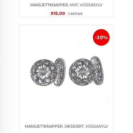
MANSJETTKNAPPER, HVIT, VOSSASYLV
Tilbud
Rabatt
915,00
1 307,00
-30%
MANSJETTKNAPPER, OKSIDERT, VOSSASYLV