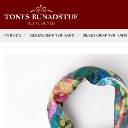
Gå
Lukk
PRODUKTER
til
innholdet
FORSIDE
SILKESKJERF TYRIHANS
SILKESKJERF TYRIHANS