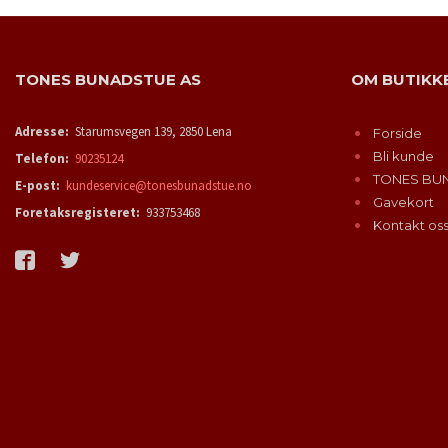
TONES BUNADSTUE AS
OM BUTIKK
Adresse:
Starumsvegen 139, 2850 Lena
Forside
Bli kunde
Telefon:
90235124
TONES BU
E-post:
kundeservice@tonesbunadstue.no
Gavekort
Foretaksregisteret:
933753468
Kontakt os