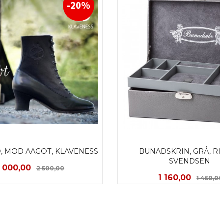
-20%
 MOD AAGOT, KLAVENESS 
BUNADSKRIN, GRÅ, RI
SVENDSEN 
ilbud
Rabatt
 000,00
2 500,00
Tilbud
1 160,00
1 450,0
LES MER
KJØP