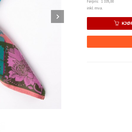
Førpris:
1 339,00
Rabatt
inkl. mva.
Next
KJØ