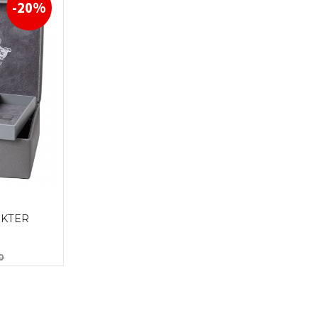
-20%
KTER 
Rabatt
0