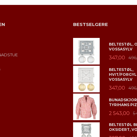
EN
BESTSELGERE
BELTESTØL, 
VOSSASYLV
NADSTUE
347,00
496
s
BELTESTØL,
HVIT/FORGYL
VOSSASYLV
347,00
496
BUNADSKJORT
TYRIHANS PIZ
2 543,00
5
BELTESTØL B
OKSIDERT, V