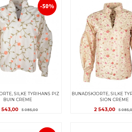
-50%
RTE, SILKE TYRIHANS PIZ 
BUNADSKJORTE, SILKE TYR
BUIN CREME
SION CREME
ilbud
Rabatt
Tilbud
 543,00
2 543,00
5 085,00
5 085,
LES MER
LES MER