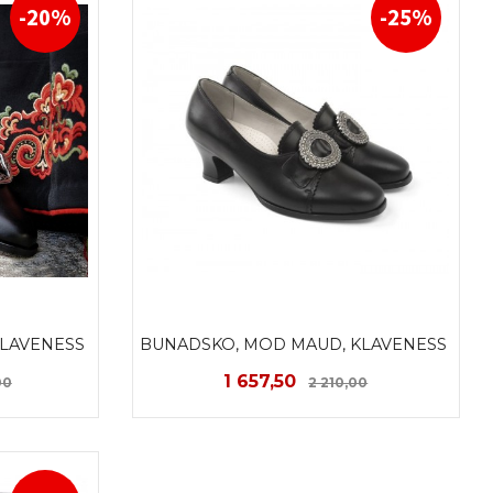
-20%
-25%
LAVENESS 
BUNADSKO, MOD MAUD, KLAVENESS 
Rabatt
Tilbud
Rabatt
1 657,50
00
2 210,00
LES MER