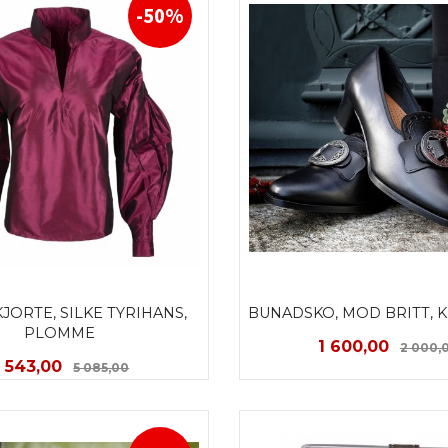
-50%
ORTE, SILKE TYRIHANS, 
BUNADSKO, MOD BRITT, K
PLOMME
Tilbud
1 600,00
2 000,
ilbud
Rabatt
 543,00
5 085,00
LES MER
LES MER