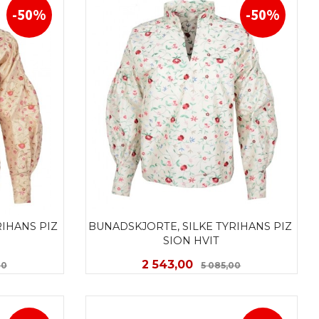
-50%
-50%
IHANS PIZ 
BUNADSKJORTE, SILKE TYRIHANS PIZ 
SION HVIT
Rabatt
Tilbud
Rabatt
2 543,00
00
5 085,00
LES MER