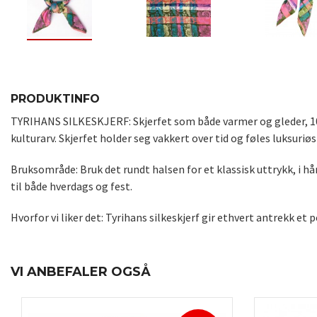
PRODUKTINFO
TYRIHANS SILKESKJERF: Skjerfet som både varmer og gleder, 100%
kulturarv.
Skjerfet holder seg vakkert over tid og føles luksuriø
Bruksområde: Bruk det rundt halsen for et klassisk uttrykk, i hår
til både hverdags og fest.
Hvorfor vi liker det: Tyrihans silkeskjerf gir ethvert antrekk et 
VI ANBEFALER OGSÅ