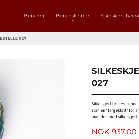
Bunader
Bunadskjorter
Silkeskjerf Tyrih
 ESTELLE 027
SILKESKJ
027
Silkeskjerf brukes til bu
som en "fargeklatt" for a
bunaden med silkeskjerf.
Tilbud
NOK
937,00