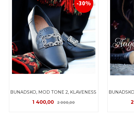
-30%
BUNADSKO, MOD TONE 2, KLAVENESS 
BUNADSKO,
Tilbud
Rabatt
T
1 400,00
2
2 000,00
LES MER