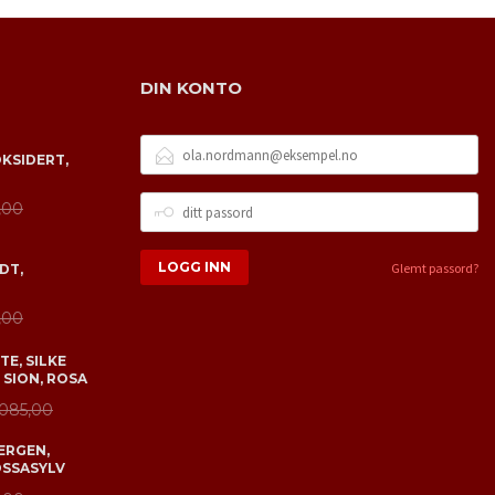
DIN KONTO
E-
OKSIDERT,
POSTADRESSE
DITT
,00
PASSORD
Glemt passord?
DT,
,00
E, SILKE
 SION, ROSA
 085,00
ERGEN,
OSSASYLV