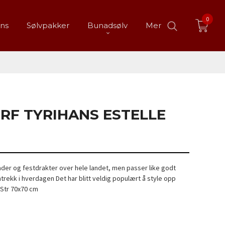
0
ans
Sølvpakker
Bunadsølv
Mer
ERF TYRIHANS ESTELLE
nader og festdrakter over hele landet, men passer like godt
ntrekk i hverdagen Det har blitt veldig populært å style opp
 Str 70x70 cm