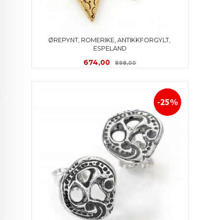
ØREPYNT, ROMERIKE, ANTIKKFORGYLT, 
ESPELAND
Tilbud
Rabatt
674,00
898,00
-25%