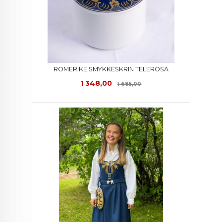
ROMERIKE SMYKKESKRIN TELEROSA
Tilbud
Rabatt
1 348,00
1 685,00