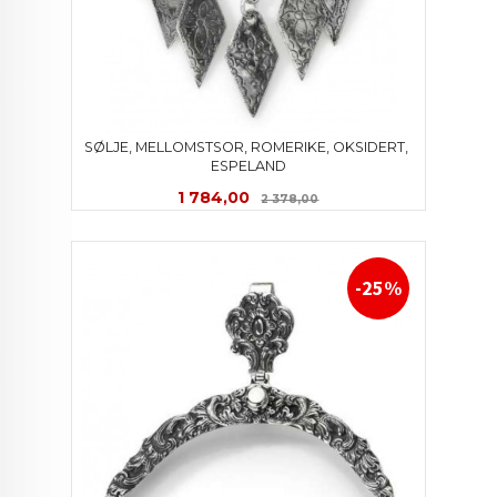
SØLJE, MELLOMSTSOR, ROMERIKE, OKSIDERT, 
ESPELAND
Tilbud
Rabatt
1 784,00
2 378,00
-25%