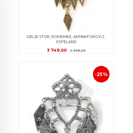
SØLJE STOR, ROMERIKE, ANTIKKFORGYLT, 
ESPELAND
Tilbud
Rabatt
3 749,00
4 998,00
-25%