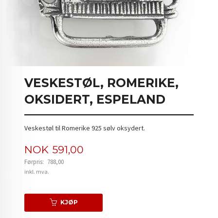
VESKESTØL, ROMERIKE,
OKSIDERT, ESPELAND
Veskestøl til Romerike 925 sølv oksydert.
Tilbud
NOK
591,00
Førpris:
788,00
Rabatt
inkl. mva.
KJØP