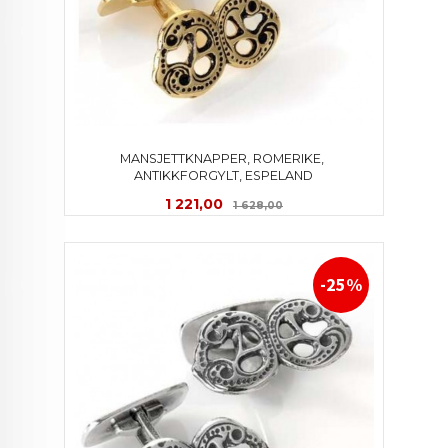
MANSJETTKNAPPER, ROMERIKE, 
ANTIKKFORGYLT, ESPELAND
Tilbud
Rabatt
1 221,00
1 628,00
-25%