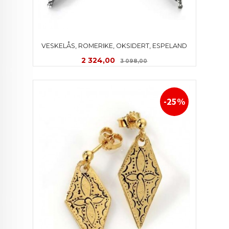
VESKELÅS, ROMERIKE, OKSIDERT, ESPELAND
Tilbud
Rabatt
2 324,00
3 098,00
-25%