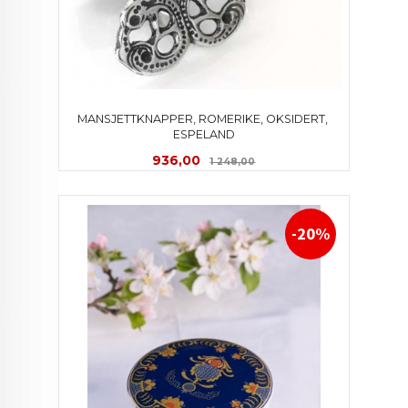
MANSJETTKNAPPER, ROMERIKE, OKSIDERT, 
ESPELAND
Tilbud
Rabatt
936,00
1 248,00
-20%