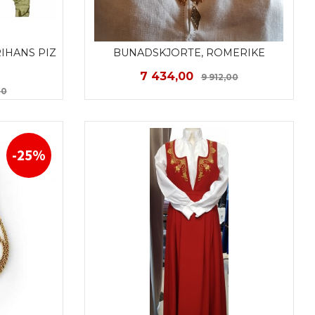
IHANS PIZ 
BUNADSKJORTE, ROMERIKE
Tilbud
Rabatt
7 434,00
9 912,00
Rabatt
00
LES MER
-25%