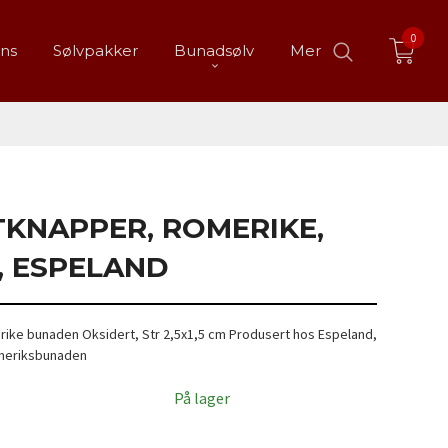
0
ans
Sølvpakker
Bunadsølv
Mer
KNAPPER, ROMERIKE,
, ESPELAND
rike bunaden Oksidert, Str 2,5x1,5 cm Produsert hos Espeland,
Romeriksbunaden
På lager