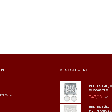
EN
BESTSELGERE
BELTESTØL, 
VOSSASYLV
NADSTUE
347,00
496
s
BELTESTØL,
HVIT/FORGYL