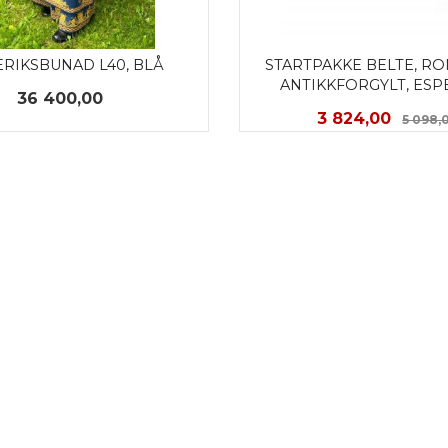
RIKSBUNAD L40, BLÅ
STARTPAKKE BELTE, ROM
ANTIKKFORGYLT, ES
Pris
36 400,00
Tilbud
3 824,00
5 098,
KJØP
LES MER