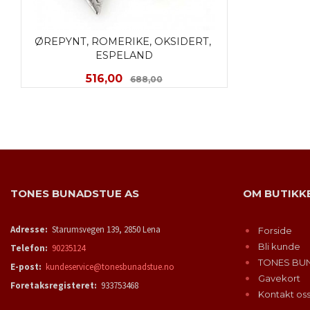
ØREPYNT, ROMERIKE, OKSIDERT, 
ESPELAND
Tilbud
Rabatt
516,00
688,00
KJØP
TONES BUNADSTUE AS
OM BUTIKK
Adresse:
Starumsvegen 139, 2850 Lena
Forside
Bli kunde
Telefon:
90235124
TONES BU
E-post:
kundeservice@tonesbunadstue.no
Gavekort
Foretaksregisteret:
933753468
Kontakt os