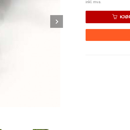
Rabatt
inkl. mva.
KJØ
Next