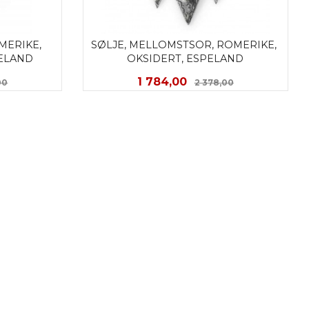
ERIKE, 
SØLJE, MELLOMSTSOR, ROMERIKE, 
PELAND
OKSIDERT, ESPELAND
Rabatt
Tilbud
Rabatt
1 784,00
00
2 378,00
KJØP