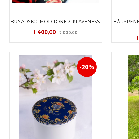
BUNADSKO, MOD TONE 2, KLAVENESS 
HÅRSPENNE
Tilbud
Rabatt
1 400,00
2 000,00
T
1
LES MER
-20%