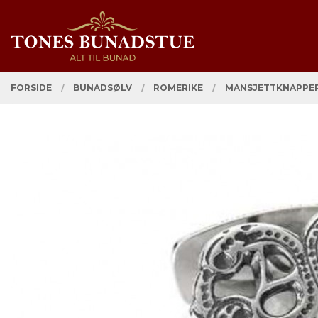
Gå
Lukk
PRODUKTER
til
innholdet
FORSIDE
BUNADSØLV
ROMERIKE
MANSJETTKNAPPER,