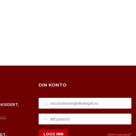
DIN KONTO
E-
OKSIDERT,
POSTADRESSE
DITT
,00
PASSORD
Glemt passord?
DT,