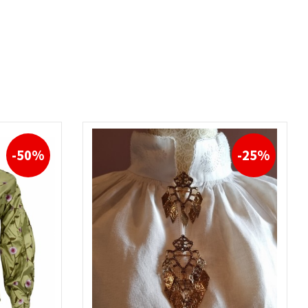
-50%
-25%