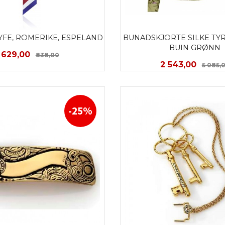
ØYFE, ROMERIKE, ESPELAND
BUNADSKJORTE SILKE TYR
BUIN GRØNN
Tilbud
Rabatt
629,00
838,00
Tilbud
2 543,00
5 085,
KJØP
LES MER
-25%