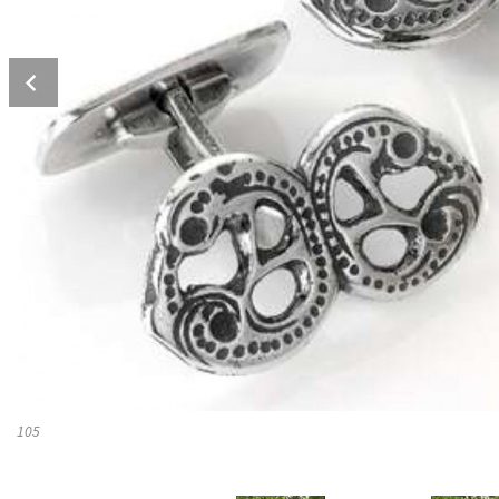
Prev
105