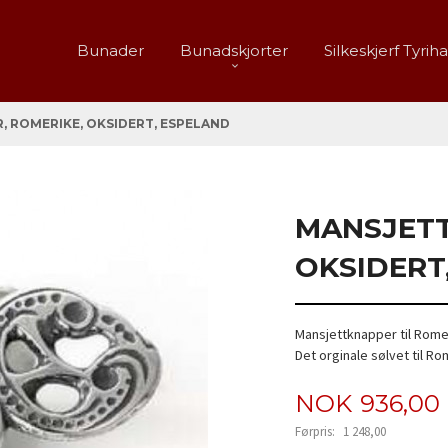
Bunader
Bunadskjorter
Silkeskjerf Tyrih
 ROMERIKE, OKSIDERT, ESPELAND
MANSJETT
OKSIDERT
Mansjettknapper til Rome
Det orginale sølvet til 
Tilbud
NOK
936,00
Førpris:
1 248,00