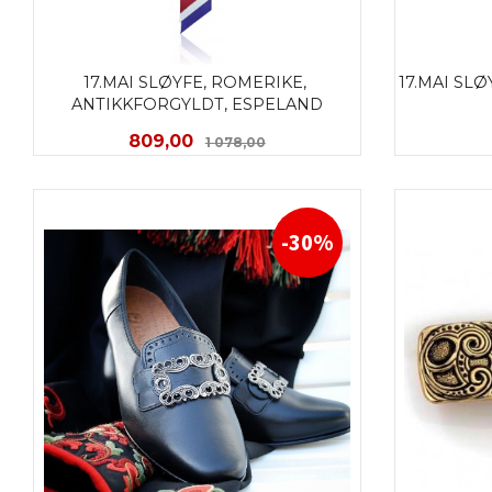
17.MAI SLØYFE, ROMERIKE, 
17.MAI SL
ANTIKKFORGYLDT, ESPELAND
Tilbud
Rabatt
809,00
1 078,00
KJØP
-30%