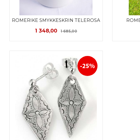
ROMERIKE SMYKKESKRIN TELEROSA
ROME
Tilbud
Rabatt
1 348,00
1 685,00
KJØP
-25%