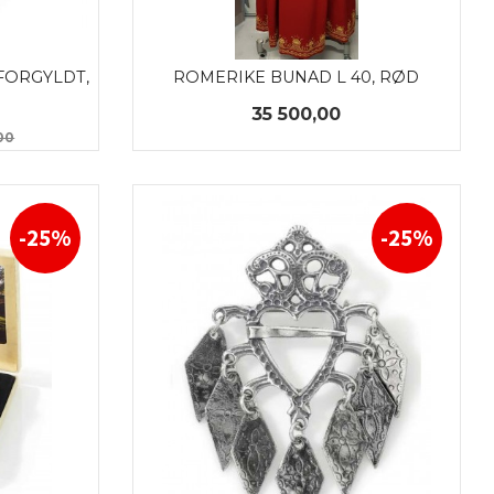
FORGYLDT, 
ROMERIKE BUNAD L 40, RØD
Pris
35 500,00
Rabatt
00
KJØP
-25%
-25%