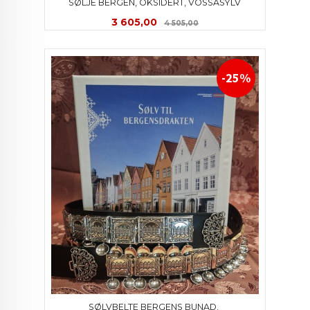
SØLJE BERGEN, OKSIDERT, VOSSASYLV
Tilbud
Rabatt
3 605,00
4 505,00
-25%
SØLVBELTE BERGENS BUNAD, 