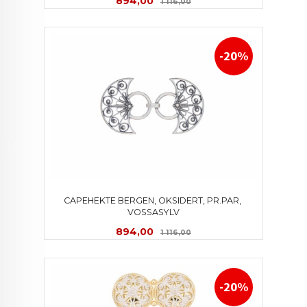
894,00
1 116,00
-20%
CAPEHEKTE BERGEN, OKSIDERT, PR.PAR, 
VOSSASYLV
Tilbud
Rabatt
894,00
1 116,00
-20%