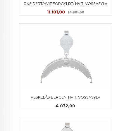
OKSIDERT/HVIT,FORGYLDT/ HVIT, VOSSASYLV
Tilbud
Rabatt
11 101,00
14 801,00
VESKELÅS BERGEN, HVIT, VOSSASYLV
Pris
4 032,00