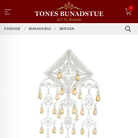
Gå
0
til
innholdet
FORSIDE
BUNADSØLV
BERGEN