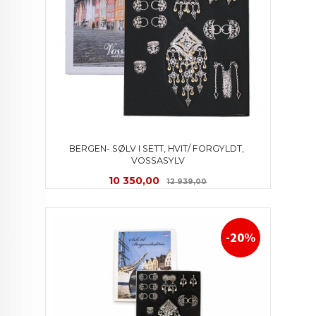
BERGEN- SØLV I SETT, HVIT/ FORGYLDT, 
VOSSASYLV
Tilbud
Rabatt
10 350,00
12 939,00
-20%