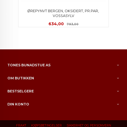
ØREPYNVT BERGEN, OKSIDERT, PR.PAR, 
VOSSASYLV
Tilbud
Rabatt
634,00
793,00
TONES BUNADSTUE AS
OM BUTIKKEN
BESTSELGERE
DIN KONTO
FRAKT
KJØPSBETINGELSER
SIKKERHET OG PERSONVERN