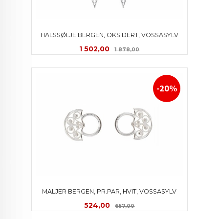
HALSSØLJE BERGEN, OKSIDERT, VOSSASYLV
Tilbud
Rabatt
1 502,00
1 878,00
-20%
MALJER BERGEN, PR.PAR, HVIT, VOSSASYLV
Tilbud
Rabatt
524,00
657,00