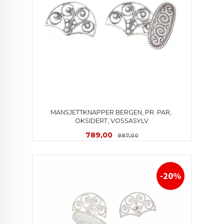
MANSJETTKNAPPER BERGEN, PR. PAR, 
OKSIDERT, VOSSASYLV
Tilbud
Rabatt
789,00
987,00
-20%