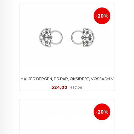
-20%
MALJER BERGEN, PR.PAR, OKSIDERT, VOSSASYLV
Tilbud
Rabatt
524,00
657,00
-20%