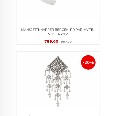
MANSJETTKNAPPER BERGEN, PR.PAR, HVITE, 
VOSSASYLV
Tilbud
Rabatt
789,00
987,00
-20%