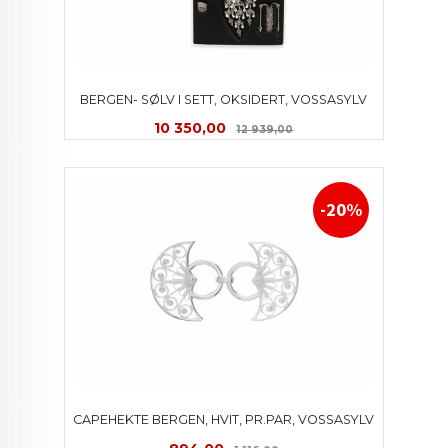
BERGEN- SØLV I SETT, OKSIDERT, VOSSASYLV
Tilbud
Rabatt
10 350,00
12 939,00
-20%
CAPEHEKTE BERGEN, HVIT, PR.PAR, VOSSASYLV
Tilbud
Rabatt