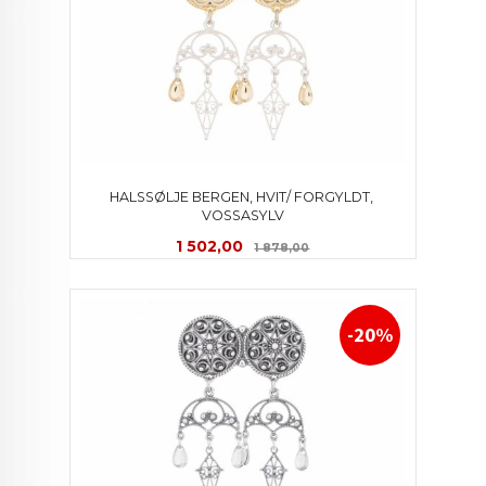
HALSSØLJE BERGEN, HVIT/ FORGYLDT, 
VOSSASYLV
Tilbud
Rabatt
1 502,00
1 878,00
-20%