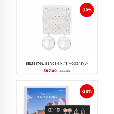
-20%
BELTESTØL, BERGEN, HVIT, VOSSASYLV
Tilbud
Rabatt
397,00
496,00
-20%