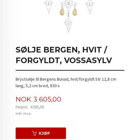
SØLJE BERGEN, HVIT /
FORGYLDT, VOSSASYLV
Brystsølje til Bergens Bunad, hvit/forgyldt Str 12,8 cm
lang, 5,2 cm bred, 830 s
Tilbud
NOK
3 605,00
Førpris:
4 505,00
Rabatt
inkl. mva.
KJØP