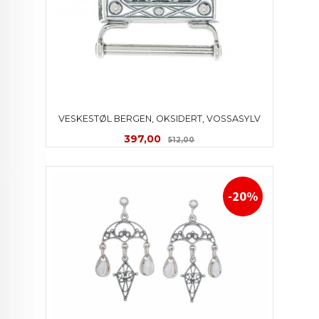
VESKESTØL BERGEN, OKSIDERT, VOSSASYLV
Tilbud
Rabatt
397,00
512,00
-20%