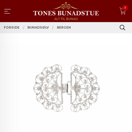
Gå
0
til
innholdet
FORSIDE
BUNADSØLV
BERGEN