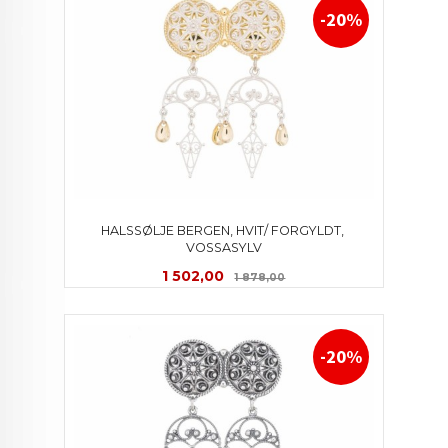
-20%
HALSSØLJE BERGEN, HVIT/ FORGYLDT, 
VOSSASYLV
Tilbud
Rabatt
1 502,00
1 878,00
-20%