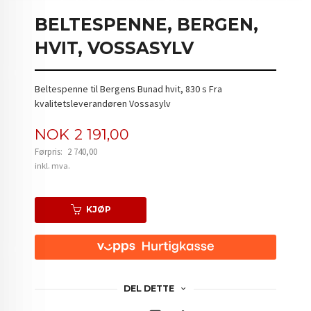
BELTESPENNE, BERGEN,
HVIT, VOSSASYLV
Beltespenne til Bergens Bunad hvit, 830 s Fra
kvalitetsleverandøren Vossasylv
Tilbud
NOK
2 191,00
Førpris:
2 740,00
Rabatt
inkl. mva.
KJØP
DEL DETTE