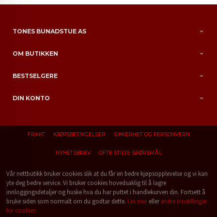
TONES BUNADSTUE AS
OM BUTIKKEN
BESTSELGERE
DIN KONTO
FRAKT
KJØPSBETINGELSER
SIKKERHET OG PERSONVERN
NYHETSBREV
OFTE STILTE SPØRSMÅL
Vår nettbutikk bruker cookies slik at du får en bedre kjøpsopplevelse og vi kan
yte deg bedre service. Vi bruker cookies hovedsaklig til å lagre
innloggingsdetaljer og huske hva du har puttet i handlekurven din. Fortsett å
bruke siden som normalt om du godtar dette.
Les mer
eller
endre innstillinger
for cookies.