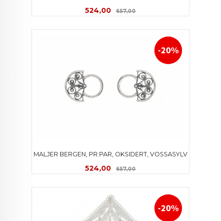
Tilbud
Rabatt
524,00
657,00
-20%
MALJER BERGEN, PR.PAR, OKSIDERT, VOSSASYLV
Tilbud
Rabatt
524,00
657,00
-20%