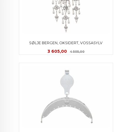
SØLJE BERGEN, OKSIDERT, VOSSASYLV
Tilbud
Rabatt
3 605,00
4 505,00