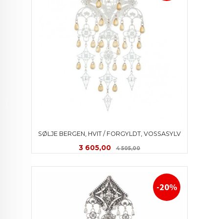
SØLJE BERGEN, HVIT / FORGYLDT, VOSSASYLV
Tilbud
Rabatt
3 605,00
4 505,00
-20%