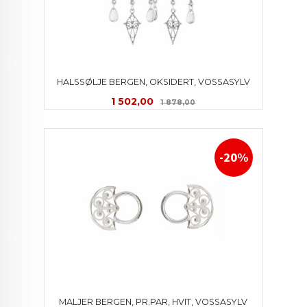
HALSSØLJE BERGEN, OKSIDERT, VOSSASYLV
Tilbud
Rabatt
1 502,00
1 878,00
-20%
MALJER BERGEN, PR.PAR, HVIT, VOSSASYLV