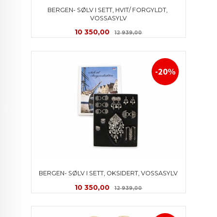
BERGEN- SØLV I SETT, HVIT/ FORGYLDT, 
VOSSASYLV
Tilbud
Rabatt
10 350,00
12 939,00
-20%
BERGEN- SØLV I SETT, OKSIDERT, VOSSASYLV
Tilbud
Rabatt
10 350,00
12 939,00