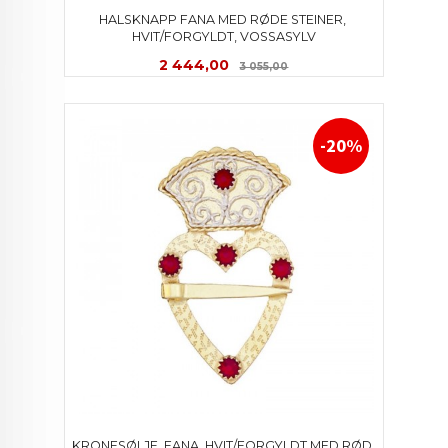
HALSKNAPP FANA MED RØDE STEINER, 
HVIT/FORGYLDT, VOSSASYLV
Tilbud
Rabatt
2 444,00
3 055,00
-20%
KRONESØLJE, FANA, HVIT/FORGYLDT MED RØD 