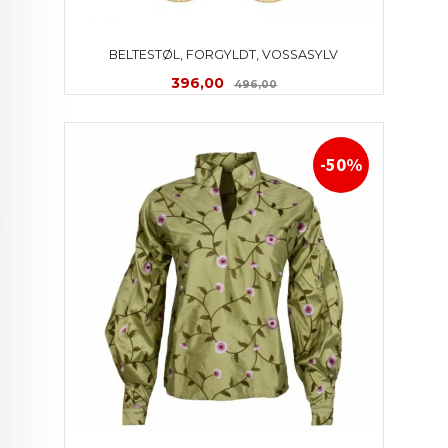
BELTESTØL, FORGYLDT, VOSSASYLV
Tilbud
Rabatt
396,00
496,00
-50%