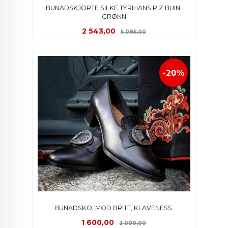
BUNADSKJORTE SILKE TYRIHANS PIZ BUIN 
GRØNN
Tilbud
Rabatt
2 543,00
5 085,00
-20%
BUNADSKO, MOD BRITT, KLAVENESS 
Tilbud
Rabatt
1 600,00
2 000,00