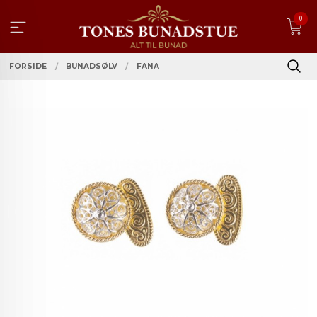
Gå
0
til
innholdet
FORSIDE
BUNADSØLV
FANA