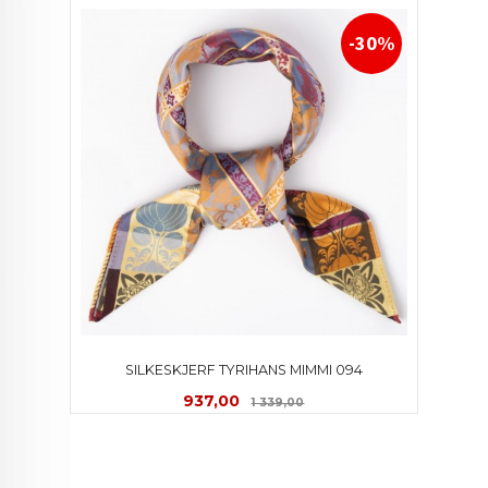
-30%
SILKESKJERF TYRIHANS MIMMI 094
Tilbud
Rabatt
937,00
1 339,00