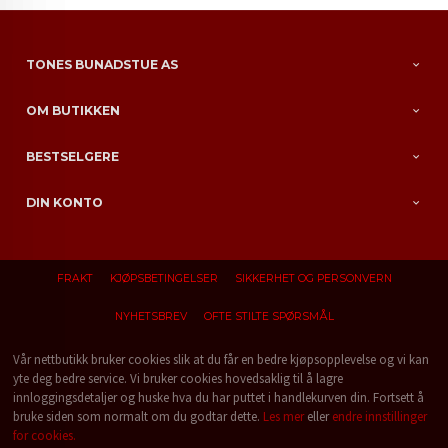
TONES BUNADSTUE AS
OM BUTIKKEN
BESTSELGERE
DIN KONTO
FRAKT
KJØPSBETINGELSER
SIKKERHET OG PERSONVERN
NYHETSBREV
OFTE STILTE SPØRSMÅL
Vår nettbutikk bruker cookies slik at du får en bedre kjøpsopplevelse og vi kan
yte deg bedre service. Vi bruker cookies hovedsaklig til å lagre
innloggingsdetaljer og huske hva du har puttet i handlekurven din. Fortsett å
bruke siden som normalt om du godtar dette.
Les mer
eller
endre innstillinger
for cookies.