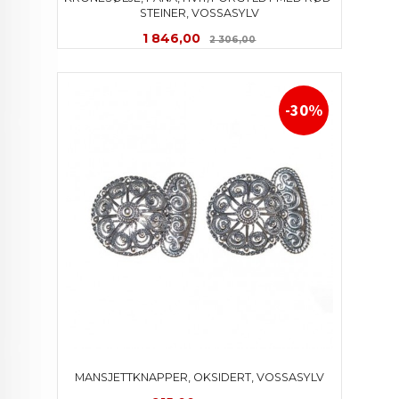
STEINER, VOSSASYLV
Tilbud
Rabatt
1 846,00
2 306,00
-30%
MANSJETTKNAPPER, OKSIDERT, VOSSASYLV