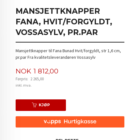
MANSJETTKNAPPER
FANA, HVIT/FORGYLDT,
VOSSASYLV, PR.PAR
Mansjettknapper til Fana Bunad Hvit/forgyldt, str 1,6 cm,
pr.par Fra kvalitetsleverandøren Vossasylv
Tilbud
NOK
1 812,00
Førpris:
2 265,00
Rabatt
inkl. mva.
KJØP