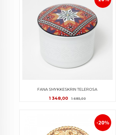
FANA SMYKKESKRIN TELEROSA
Tilbud
Rabatt
1 348,00
1 685,00
-20%