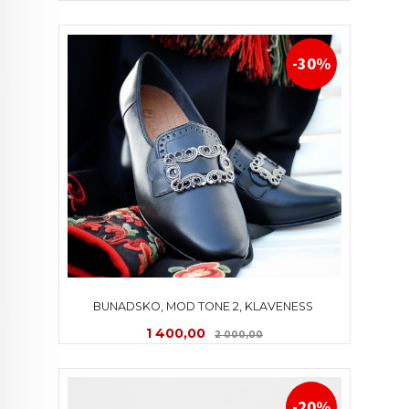
-30%
BUNADSKO, MOD TONE 2, KLAVENESS 
Tilbud
Rabatt
1 400,00
2 000,00
-20%