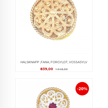
HALSKNAPP ,FANA, FORGYLDT, VOSSASYLV
Tilbud
Rabatt
839,00
1 049,00
-20%