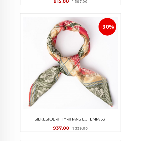
Tilbud
Rabatt
915,00
1 307,00
-30%
SILKESKJERF TYRIHANS EUFEMIA 33 
Tilbud
Rabatt
937,00
1 339,00