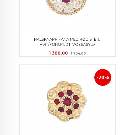
HALSKNAPP FANA MED RØD STEN, 
HVIT/FORGYLDT, VOSSASYLV
Tilbud
Rabatt
1 388,00
1 734,00
-20%