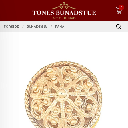
Gå
0
til
innholdet
FORSIDE
BUNADSØLV
FANA