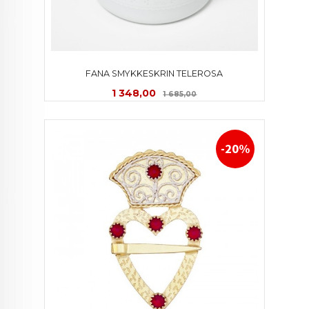
FANA SMYKKESKRIN TELEROSA
Tilbud
Rabatt
1 348,00
1 685,00
-20%