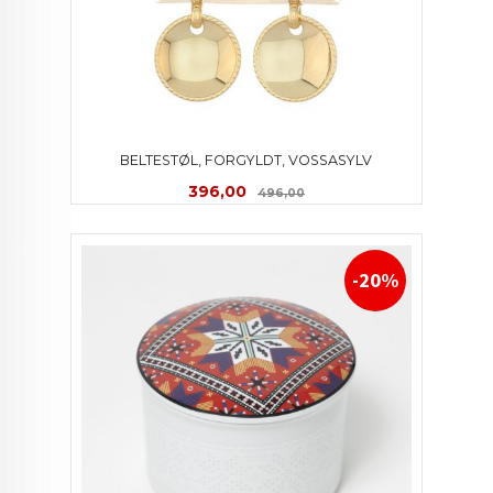
BELTESTØL, FORGYLDT, VOSSASYLV
Tilbud
Rabatt
396,00
496,00
-20%