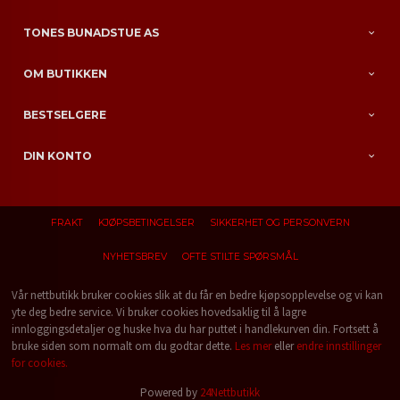
TONES BUNADSTUE AS
OM BUTIKKEN
BESTSELGERE
DIN KONTO
FRAKT
KJØPSBETINGELSER
SIKKERHET OG PERSONVERN
NYHETSBREV
OFTE STILTE SPØRSMÅL
Vår nettbutikk bruker cookies slik at du får en bedre kjøpsopplevelse og vi kan
yte deg bedre service. Vi bruker cookies hovedsaklig til å lagre
innloggingsdetaljer og huske hva du har puttet i handlekurven din. Fortsett å
bruke siden som normalt om du godtar dette.
Les mer
eller
endre innstillinger
for cookies.
Powered by
24Nettbutikk