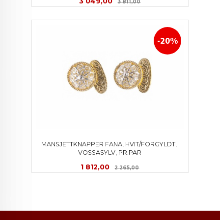
Tilbud
Rabatt
3 049,00
3 811,00
-20%
MANSJETTKNAPPER FANA, HVIT/FORGYLDT, 
VOSSASYLV, PR.PAR
Tilbud
Rabatt
1 812,00
2 265,00