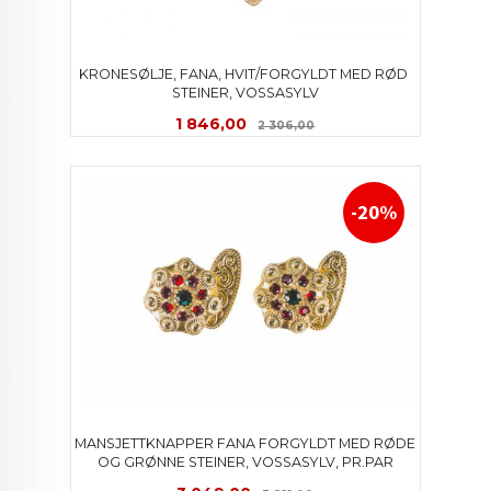
KRONESØLJE, FANA, HVIT/FORGYLDT MED RØD 
STEINER, VOSSASYLV
Tilbud
Rabatt
1 846,00
2 306,00
-20%
MANSJETTKNAPPER FANA FORGYLDT MED RØDE 
OG GRØNNE STEINER, VOSSASYLV, PR.PAR