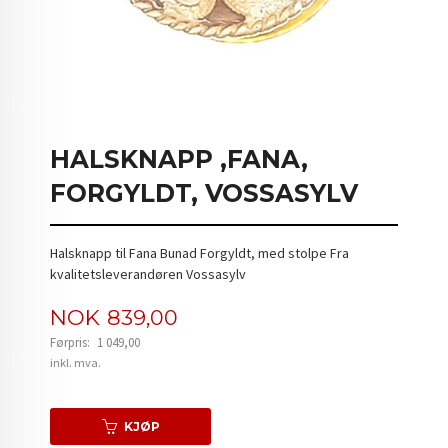
HALSKNAPP ,FANA,
FORGYLDT, VOSSASYLV
Halsknapp til Fana Bunad Forgyldt, med stolpe Fra
kvalitetsleverandøren Vossasylv
Tilbud
NOK
839,00
Førpris:
1 049,00
Rabatt
inkl. mva.
KJØP