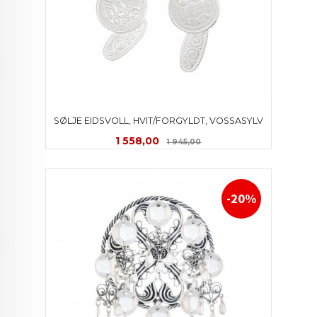
SØLJE EIDSVOLL, HVIT/FORGYLDT, VOSSASYLV
Tilbud
Rabatt
1 558,00
1 945,00
-20%