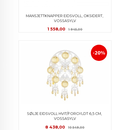
MANSJETTKNAPPER EIDSVOLL, OKSIDERT, 
VOSSASYLV
Tilbud
Rabatt
1 558,00
1 945,00
-20%
SØLJE EIDSVOLL HVIT/FORGYLDT 6,5 CM, 
VOSSASYLV
Tilbud
Rabatt
8 438,00
10 549,00