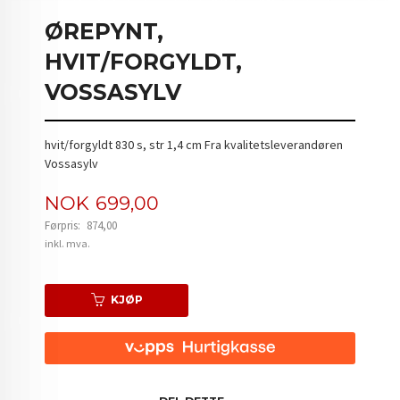
ØREPYNT,
HVIT/FORGYLDT,
VOSSASYLV
hvit/forgyldt 830 s, str 1,4 cm Fra kvalitetsleverandøren
Vossasylv
Tilbud
NOK
699,00
Førpris:
874,00
Rabatt
inkl. mva.
KJØP