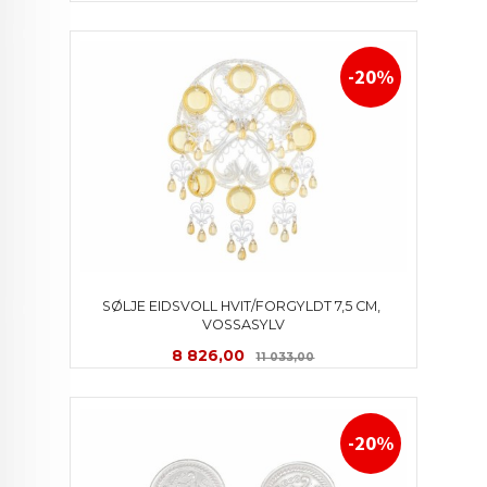
-20%
SØLJE EIDSVOLL HVIT/FORGYLDT 7,5 CM, 
VOSSASYLV
Tilbud
Rabatt
8 826,00
11 033,00
-20%