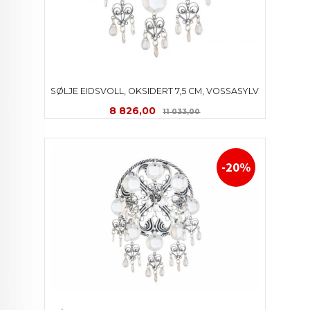
SØLJE EIDSVOLL, OKSIDERT 7,5 CM, VOSSASYLV
Tilbud
Rabatt
8 826,00
11 033,00
-20%