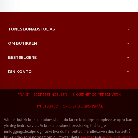
TONES BUNADSTUE AS
OM BUTIKKEN
BESTSELGERE
DIN KONTO
FRAKT
KJØPSBETINGELSER
SIKKERHET OG PERSONVERN
NYHETSBREV
OFTE STILTE SPØRSMÅL
Vår nettbutikk bruker cookies slik at du får en bedre kjøpsopplevelse og vi kan
yte deg bedre service. Vi bruker cookies hovedsaklig til å lagre
innloggingsdetaljer og huske hva du har puttet i handlekurven din. Fortsett å
bruke siden som normalt om du godtar dette.
Les mer
eller
endre innstillinger