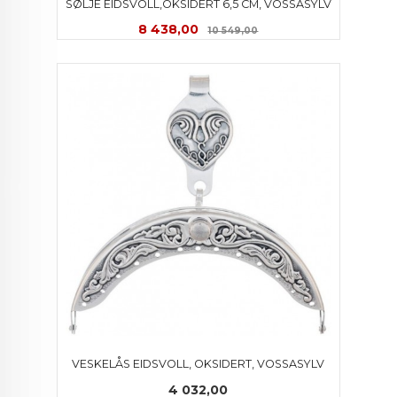
SØLJE EIDSVOLL,OKSIDERT 6,5 CM, VOSSASYLV
Tilbud
Rabatt
8 438,00
10 549,00
VESKELÅS EIDSVOLL, OKSIDERT, VOSSASYLV
Pris
4 032,00