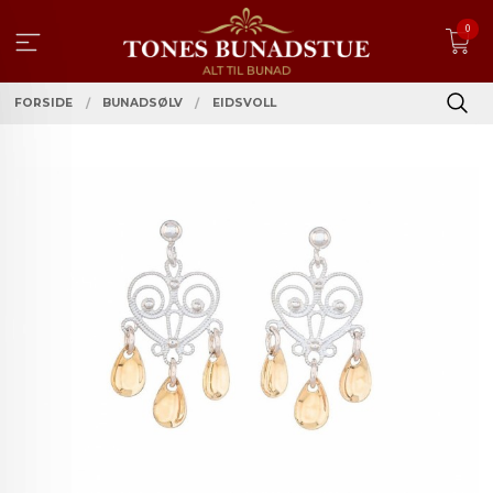
Gå
0
til
innholdet
FORSIDE
BUNADSØLV
EIDSVOLL