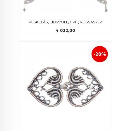
VESKELÅS, EIDSVOLL, HVIT, VOSSASYLV
Pris
4 032,00
-20%