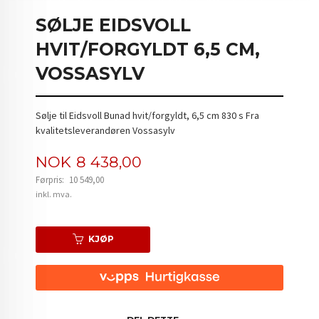
SØLJE EIDSVOLL
HVIT/FORGYLDT 6,5 CM,
VOSSASYLV
Sølje til Eidsvoll Bunad hvit/forgyldt, 6,5 cm 830 s Fra
kvalitetsleverandøren Vossasylv
Tilbud
NOK
8 438,00
Førpris:
10 549,00
Rabatt
inkl. mva.
KJØP