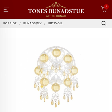
Gå
0
til
innholdet
FORSIDE
BUNADSØLV
EIDSVOLL