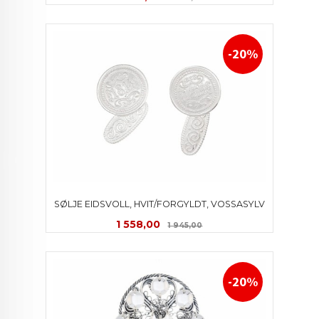
-20%
SØLJE EIDSVOLL, HVIT/FORGYLDT, VOSSASYLV
Tilbud
Rabatt
1 558,00
1 945,00
-20%