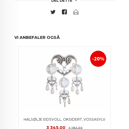
DEL DETTE
VI ANBEFALER OGSÅ
-20%
HALSØLJE EIDSVOLL, OKSIDERT, VOSSASYLV
Tilbud
Rabatt
3 345,00
4 182,00