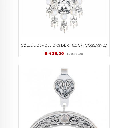
SØLJE EIDSVOLL,OKSIDERT 6,5 CM, VOSSASYLV
Tilbud
Rabatt
8 438,00
10 549,00