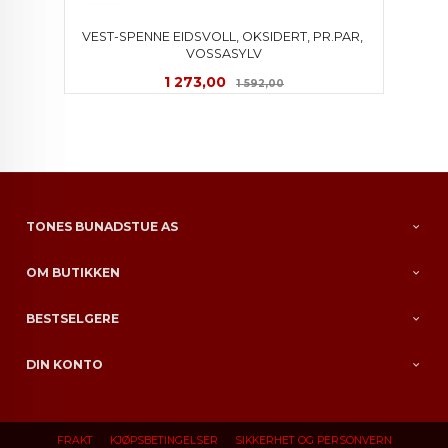
VEST-SPENNE EIDSVOLL, OKSIDERT, PR.PAR, 
VOSSASYLV
Tilbud
Rabatt
1 273,00
1 592,00
TONES BUNADSTUE AS
OM BUTIKKEN
BESTSELGERE
DIN KONTO
FRAKT
KJØPSBETINGELSER
SIKKERHET OG PERSONVERN