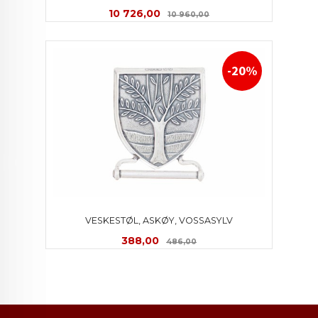
Tilbud
Rabatt
10 726,00
10 960,00
-20%
VESKESTØL, ASKØY, VOSSASYLV
Tilbud
Rabatt
388,00
486,00