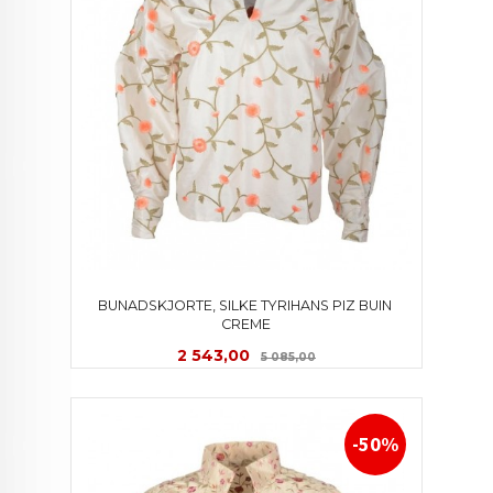
BUNADSKJORTE, SILKE TYRIHANS PIZ BUIN 
CREME
Tilbud
Rabatt
2 543,00
5 085,00
-50%