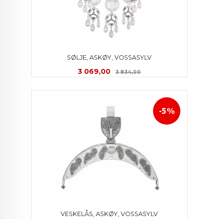
SØLJE, ASKØY, VOSSASYLV
Tilbud
Rabatt
3 069,00
3 834,00
-5%
VESKELÅS, ASKØY, VOSSASYLV