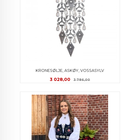
KRONESØLJE, ASKØY, VOSSASYLV
Tilbud
Rabatt
3 028,00
3 786,00