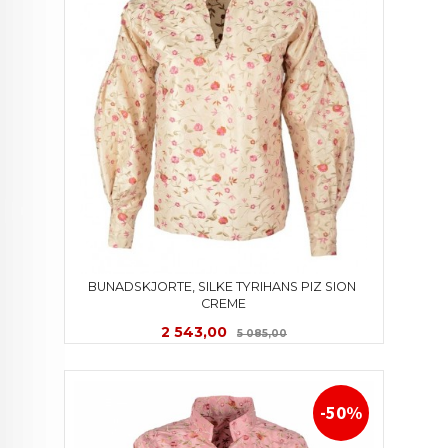
BUNADSKJORTE, SILKE TYRIHANS PIZ SION 
CREME
Tilbud
Rabatt
2 543,00
5 085,00
-50%