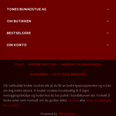
TONES BUNADSTUE AS
OM BUTIKKEN
BESTSELGERE
DIN KONTO
FRAKT
KJØPSBETINGELSER
SIKKERHET OG PERSONVERN
NYHETSBREV
OFTE STILTE SPØRSMÅL
Vår nettbutikk bruker cookies slik at du får en bedre kjøpsopplevelse og vi kan
yte deg bedre service. Vi bruker cookies hovedsaklig til å lagre
innloggingsdetaljer og huske hva du har puttet i handlekurven din. Fortsett å
bruke siden som normalt om du godtar dette.
Les mer
eller
endre innstillinger
for cookies.
Powered by
24Nettbutikk