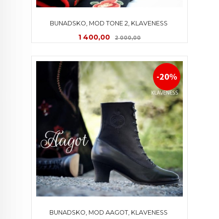
BUNADSKO, MOD TONE 2, KLAVENESS 
Tilbud
Rabatt
1 400,00
2 000,00
-20%
BUNADSKO, MOD AAGOT, KLAVENESS 