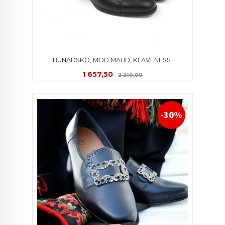
BUNADSKO, MOD MAUD, KLAVENESS 
Tilbud
Rabatt
1 657,50
2 210,00
-30%