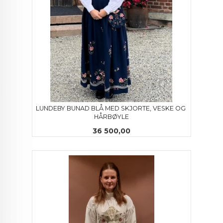
LUNDEBY BUNAD BLÅ MED SKJORTE, VESKE OG 
HÅRBØYLE
Pris
36 500,00