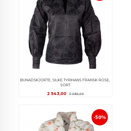
BUNADSKJORTE, SILKE TYRIHANS FRANSK ROSE, 
SORT
Tilbud
Rabatt
2 543,00
5 085,00
-50%