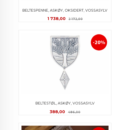
BELTESPENNE, ASKØY, OKSIDERT, VOSSASYLV
Tilbud
Rabatt
1 738,00
2 172,00
-20%
BELTESTØL, ASKØY, VOSSASYLV
Tilbud
Rabatt
388,00
486,00