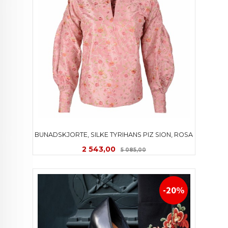
BUNADSKJORTE, SILKE TYRIHANS PIZ SION, ROSA
Tilbud
Rabatt
2 543,00
5 085,00
-20%