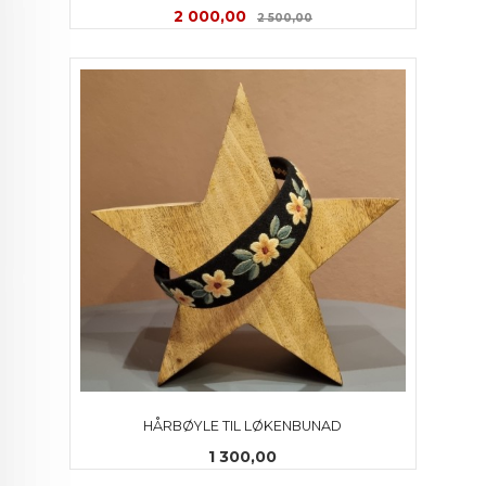
Tilbud
Rabatt
2 000,00
2 500,00
HÅRBØYLE TIL LØKENBUNAD
Pris
1 300,00