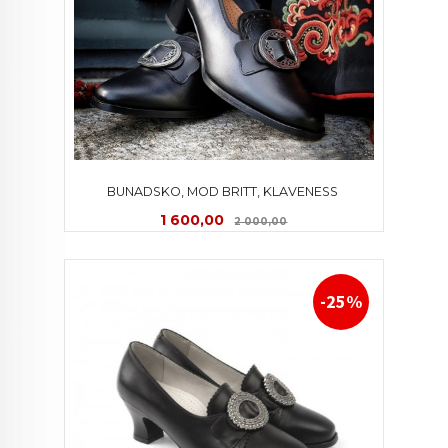
BUNADSKO, MOD BRITT, KLAVENESS 
Tilbud
Rabatt
1 600,00
2 000,00
-25%