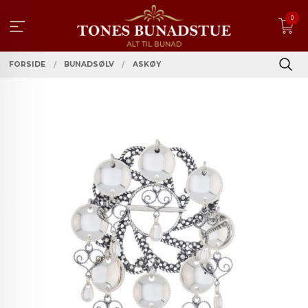
Gå
0
til
innholdet
FORSIDE
BUNADSØLV
ASKØY