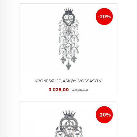
-20%
KRONESØLJE, ASKØY, VOSSASYLV 
Tilbud
Rabatt
3 028,00
3 786,00
-20%