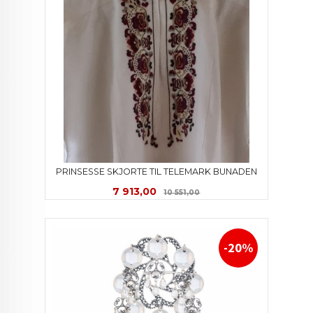
PRINSESSE SKJORTE TIL TELEMARK BUNADEN
Tilbud
Rabatt
7 913,00
10 551,00
-20%