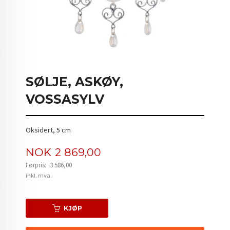
SØLJE, ASKØY,
VOSSASYLV
Oksidert, 5 cm
Tilbud
NOK
2 869,00
Førpris:
3 586,00
Rabatt
inkl. mva.
KJØP