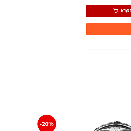
KJØ
-20%