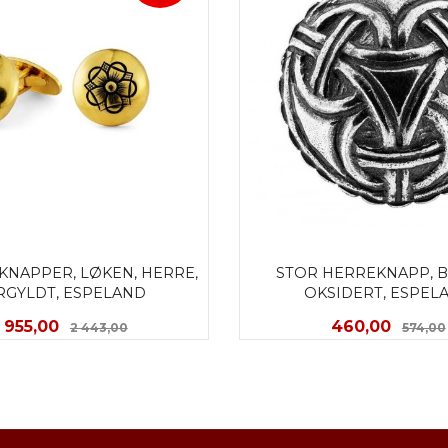
NAPPER, LØKEN, HERRE, 
STOR HERREKNAPP, B
RGYLDT, ESPELAND
OKSIDERT, ESPEL
Tilbud
Rabatt
Tilbud
1 955,00
460,00
2 443,00
574,00
KJØP
KJØP