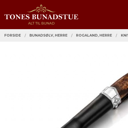
Gå
Lukk
PRODUKTER
til
innholdet
FORSIDE
BUNADSØLV, HERRE
ROGALAND, HERRE
KNI