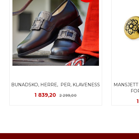
BUNADSKO, HERRE,  PER, KLAVENESS
MANSJETTK
FO
Tilbud
Rabatt
1 839,20
2 299,00
LES MER