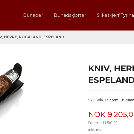
Bunader
Bunadskjorter
Silkeskjerf Tyrih
V, HERRE, ROGALAND, ESPELAND
KNIV, HE
ESPELAN
925 Sølv, L: 22cm, B: 28m
Tilbud
NOK
9 205,
Førpris:
11 507,00
Rabatt
inkl. mva.