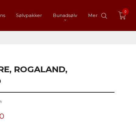
0
ans
Sølvpakker
Bunadsølv
Mer
RRE, ROGALAND,
D
m
00