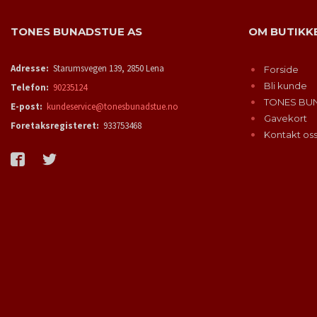
TONES BUNADSTUE AS
OM BUTIKK
Adresse:
Starumsvegen 139, 2850 Lena
Forside
Bli kunde
Telefon:
90235124
TONES BU
E-post:
kundeservice@tonesbunadstue.no
Gavekort
Foretaksregisteret:
933753468
Kontakt os