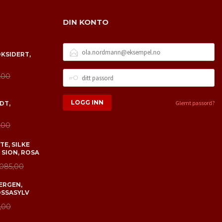
DIN KONTO
E-
OKSIDERT,
POSTADRESSE
DITT
,00
PASSORD
Glemt passord?
DT,
,00
E, SILKE
 SION, ROSA
 085,00
ERGEN,
OSSASYLV
,00