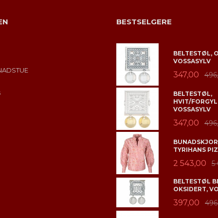
EN
BESTSELGERE
BELTESTØL, 
VOSSASYLV
NADSTUE
347,00
496
s
BELTESTØL,
HVIT/FORGYL
VOSSASYLV
347,00
496
BUNADSKJORT
TYRIHANS PIZ
2 543,00
5
BELTESTØL B
OKSIDERT, V
397,00
496