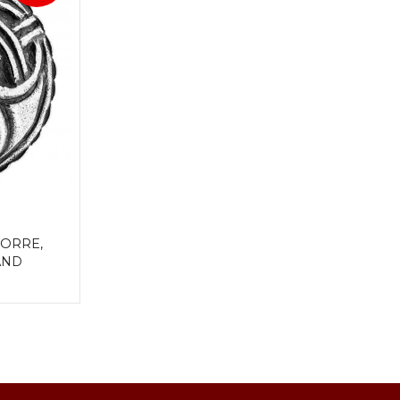
ORRE, 
AND
Rabatt