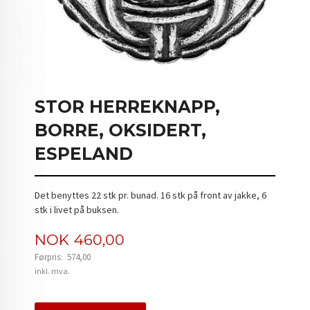
STOR HERREKNAPP,
BORRE, OKSIDERT,
ESPELAND
Det benyttes 22 stk pr. bunad. 16 stk på front av jakke, 6
stk i livet på buksen.
Tilbud
NOK
460,00
Førpris:
574,00
Rabatt
inkl. mva.