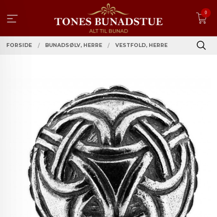
Gå
0
til
innholdet
FORSIDE
BUNADSØLV, HERRE
VESTFOLD, HERRE