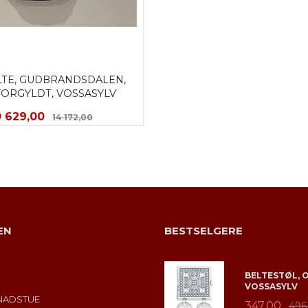
TE, GUDBRANDSDALEN, 
FORGYLDT, VOSSASYLV
ilbud
Rabatt
0 629,00
14 172,00
LES MER
EN
BESTSELGERE
BELTESTØL, 
VOSSASYLV
NADSTUE
347,00
496