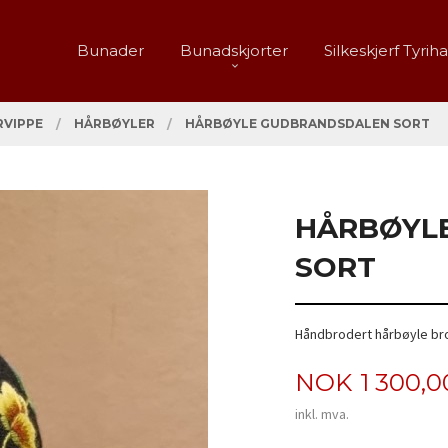
Bunader
Bunadskjorter
Silkeskjerf Tyrih
RVIPPE
HÅRBØYLER
HÅRBØYLE GUDBRANDSDALEN SORT
HÅRBØYL
SORT
Håndbrodert hårbøyle brod
Pris
NOK
1 300,0
inkl. mva.