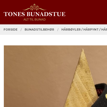
Gå
Lukk
PRODUKTER
til
innholdet
FORSIDE
BUNADSTILBEHØR
HÅRBØYLER / HÅRPYNT / HÅ