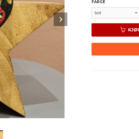
FARGE
Next
KJØ