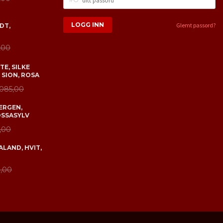
PASSORD
Glemt passord?
DT,
,00
E, SILKE
 SION, ROSA
 085,00
ERGEN,
OSSASYLV
,00
LAND, HVIT,
,00