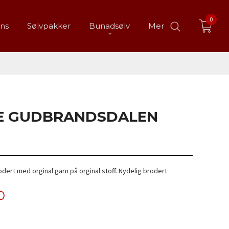
0
ans
Sølvpakker
Bunadsølv
Mer
E GUDBRANDSDALEN
ert med orginal garn på orginal stoff. Nydelig brodert
0