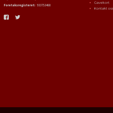
Gavekort
Foretaksregisteret:
933753468
Kontakt os