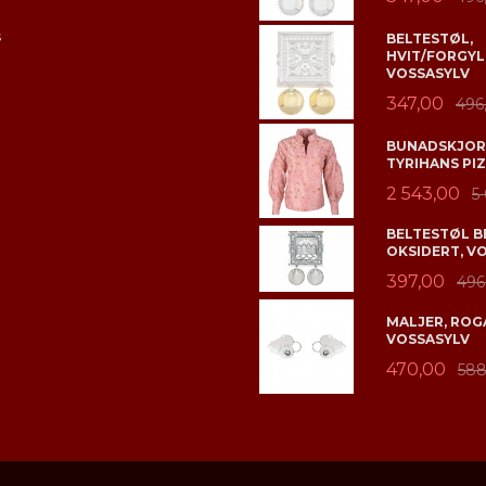
s
BELTESTØL,
HVIT/FORGYL
VOSSASYLV
347,00
496
BUNADSKJORT
TYRIHANS PIZ
2 543,00
5
BELTESTØL B
OKSIDERT, V
397,00
496
MALJER, ROGA
VOSSASYLV
470,00
588