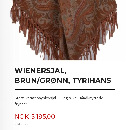
WIENERSJAL,
BRUN/GRØNN, TYRIHANS
Stort, varmt paysleysjal i ull og silke. Håndknyttede
frynser
Pris
NOK
5 195,00
inkl. mva.