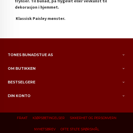
frynser. Til bunad, på flygelet eller vevkunst til
dekorasjon i hjemmet.
Klassisk Paisley mønster.
TONES BUNADSTUE AS
OM BUTIKKEN
BESTSELGERE
DIN KONTO
FRAKT
KJØPSBETINGELSER
SIKKERHET OG PERSONVERN
NYHETSBREV
OFTE STILTE SPØRSMÅL