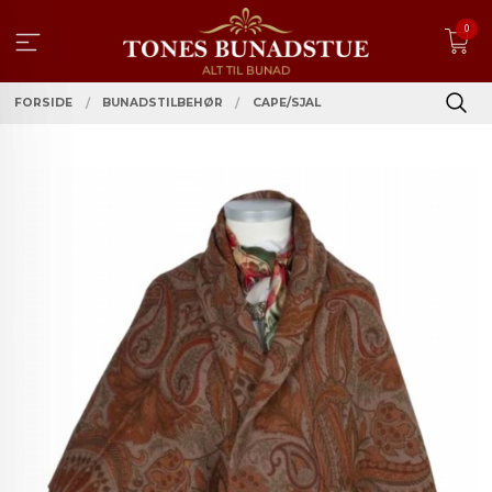
Gå
0
til
innholdet
FORSIDE
BUNADSTILBEHØR
CAPE/SJAL