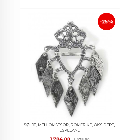
-25%
SØLJE, MELLOMSTSOR, ROMERIKE, OKSIDERT, 
ESPELAND
Tilbud
Rabatt
1 784,00
2 378,00