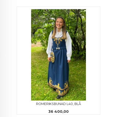
ROMERIKSBUNAD L40, BLÅ
Pris
36 400,00