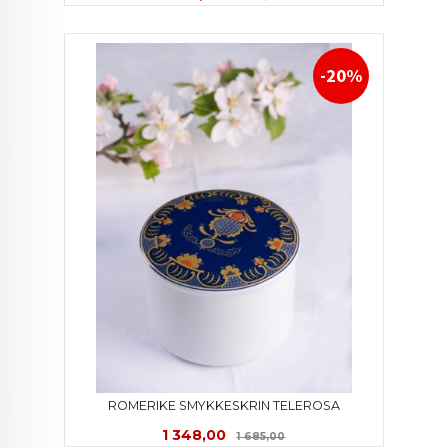
-20%
ROMERIKE SMYKKESKRIN TELEROSA
Tilbud
Rabatt
1 348,00
1 685,00