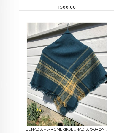
Pris
1 500,00
BUNADSJAL- ROMERIKSBUNAD SJØGRØNN