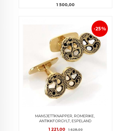
Pris
1 500,00
-25%
MANSJETTKNAPPER, ROMERIKE, 
ANTIKKFORGYLT, ESPELAND
Tilbud
Rabatt
1 221,00
1 628,00