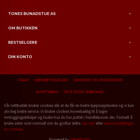
TONES BUNADSTUE AS
OM BUTIKKEN
BESTSELGERE
DIN KONTO
FRAKT
KJØPSBETINGELSER
SIKKERHET OG PERSONVERN
NYHETSBREV
OFTE STILTE SPØRSMÅL
Vår nettbutikk bruker cookies slik at du får en bedre kjøpsopplevelse og vi kan
yte deg bedre service. Vi bruker cookies hovedsaklig til å lagre
innloggingsdetaljer og huske hva du har puttet i handlekurven din. Fortsett å
bruke siden som normalt om du godtar dette.
Les mer
eller
endre innstillinger
for cookies.
Powered by
24Nettbutikk