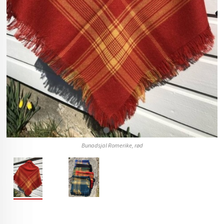
Bunadsjal Romerike, rød