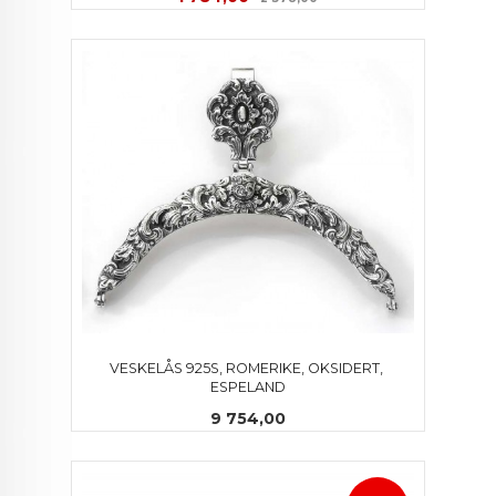
VESKELÅS 925S, ROMERIKE, OKSIDERT, 
ESPELAND
Pris
9 754,00