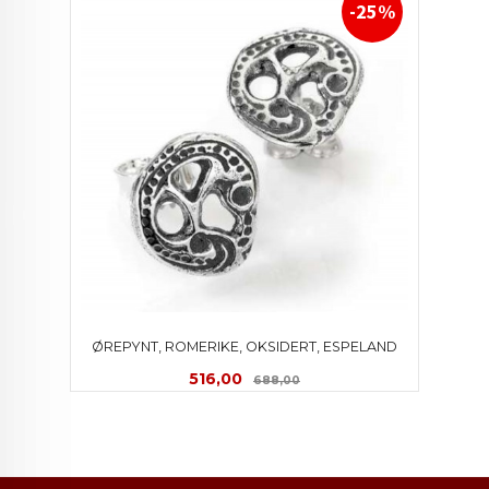
-25%
ØREPYNT, ROMERIKE, OKSIDERT, ESPELAND
Tilbud
Rabatt
516,00
688,00