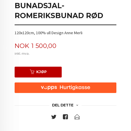
BUNADSJAL-
ROMERIKSBUNAD RØD
120x120cm, 100% ull Design Anne Merli
Pris
NOK
1 500,00
inkl. mva.
KJØP
DEL DETTE