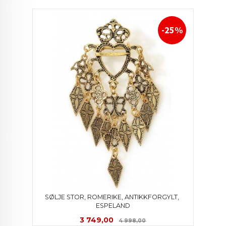
-25%
SØLJE STOR, ROMERIKE, ANTIKKFORGYLT, 
ESPELAND
Tilbud
Rabatt
3 749,00
4 998,00