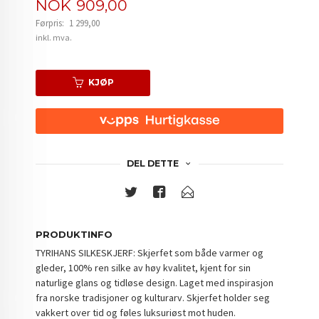
Tilbud
NOK
909,00
Førpris:
1 299,00
Rabatt
inkl. mva.
KJØP
DEL DETTE
PRODUKTINFO
TYRIHANS SILKESKJERF: Skjerfet som både varmer og
gleder, 100% ren silke av høy kvalitet, kjent for sin
naturlige glans og tidløse design. Laget
med inspirasjon
fra norske tradisjoner og kulturarv.
Skjerfet holder seg
vakkert over tid og føles luksuriøst mot huden.