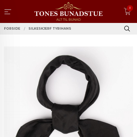
Gå
0
til
innholdet
FORSIDE
SILKESKJERF TYRIHANS