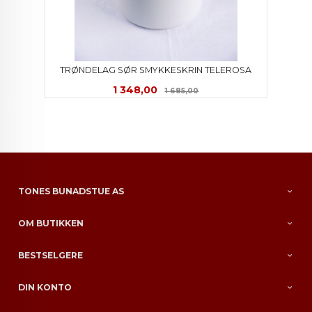
TRØNDELAG SØR SMYKKESKRIN TELEROSA
Tilbud
Rabatt
1 348,00
1 685,00
TONES BUNADSTUE AS
OM BUTIKKEN
BESTSELGERE
DIN KONTO