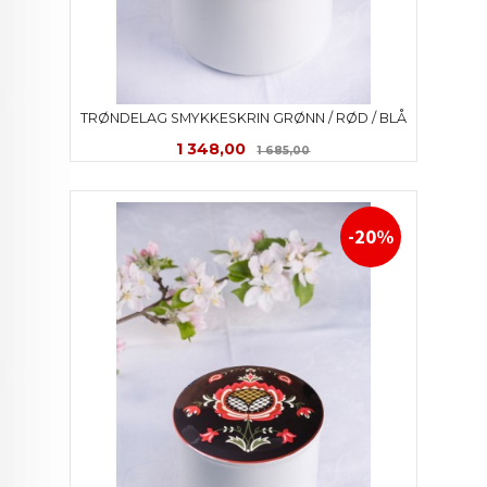
TRØNDELAG SMYKKESKRIN GRØNN / RØD / BLÅ
Tilbud
Rabatt
1 348,00
1 685,00
-20%