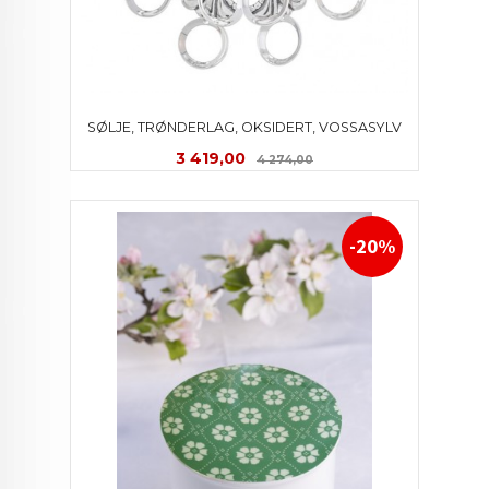
SØLJE, TRØNDERLAG, OKSIDERT, VOSSASYLV
Tilbud
Rabatt
3 419,00
4 274,00
-20%