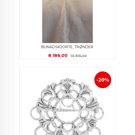
BUNADSKJORTE, TRØNDER
Tilbud
Rabatt
8 186,00
10 915,00
-20%