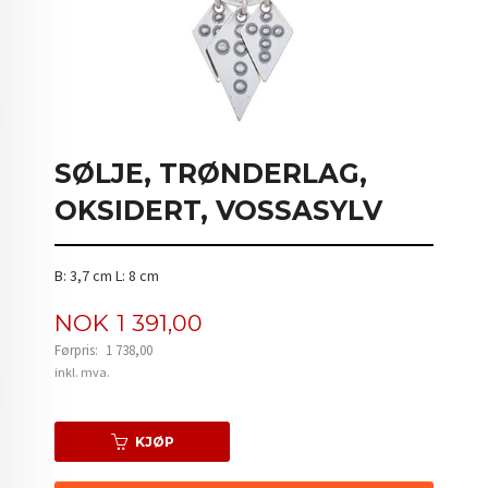
SØLJE, TRØNDERLAG,
OKSIDERT, VOSSASYLV
B: 3,7 cm L: 8 cm
Tilbud
NOK
1 391,00
Førpris:
1 738,00
Rabatt
inkl. mva.
KJØP