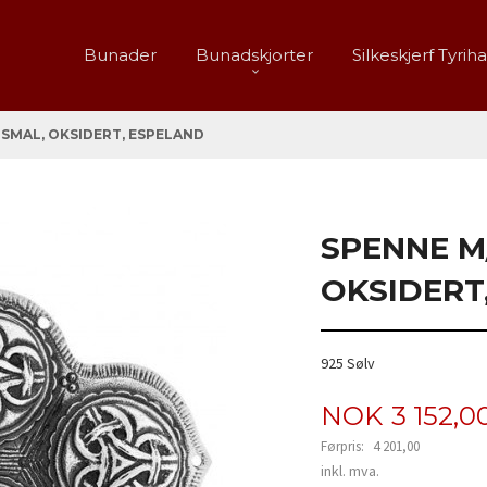
Bunader
Bunadskjorter
Silkeskjerf Tyrih
 SMAL, OKSIDERT, ESPELAND
SPENNE M
OKSIDERT
925 Sølv
Tilbud
NOK
3 152,0
Førpris:
4 201,00
Rabatt
inkl. mva.