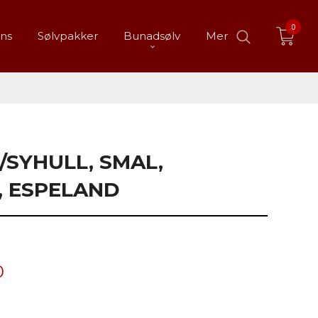
0
ans
Sølvpakker
Bunadsølv
Mer
/SYHULL, SMAL,
, ESPELAND
0