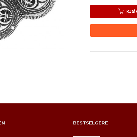
KJØ
EN
BESTSELGERE