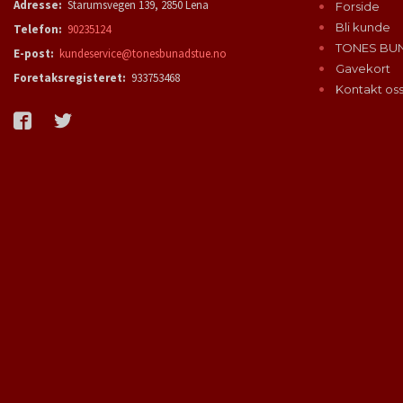
Adresse:
Starumsvegen 139, 2850 Lena
Forside
Bli kunde
Telefon:
90235124
TONES BU
E-post:
kundeservice@tonesbunadstue.no
Gavekort
Foretaksregisteret:
933753468
Kontakt os