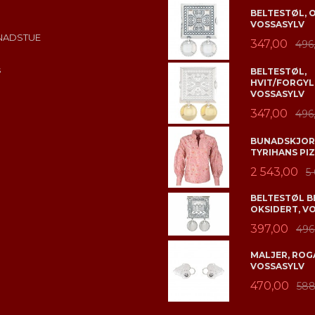
BELTESTØL, 
VOSSASYLV
NADSTUE
347,00
496
s
BELTESTØL,
HVIT/FORGYL
VOSSASYLV
347,00
496
BUNADSKJORT
TYRIHANS PIZ
2 543,00
5
BELTESTØL B
OKSIDERT, V
397,00
496
MALJER, ROGA
VOSSASYLV
470,00
588