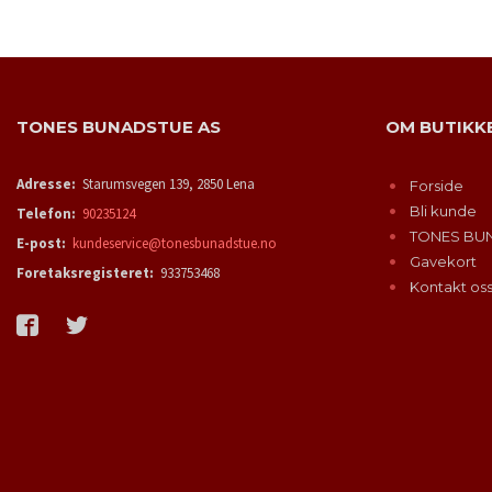
TONES BUNADSTUE AS
OM BUTIKK
Adresse:
Starumsvegen 139, 2850 Lena
Forside
Bli kunde
Telefon:
90235124
TONES BU
E-post:
kundeservice@tonesbunadstue.no
Gavekort
Foretaksregisteret:
933753468
Kontakt os