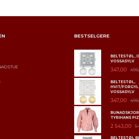
EN
BESTSELGERE
BELTESTØL, 
VOSSASYLV
NADSTUE
347,00
496
s
BELTESTØL,
HVIT/FORGYL
VOSSASYLV
347,00
496
BUNADSKJORT
TYRIHANS PIZ
2 543,00
5
BELTESTØL B