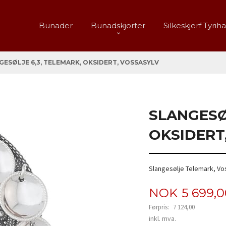
Bunader
Bunadskjorter
Silkeskjerf Tyrih
GESØLJE 6,3, TELEMARK, OKSIDERT, VOSSASYLV
SLANGESØL
OKSIDERT
Slangesølje Telemark, Vo
Tilbud
NOK
5 699,
Førpris:
7 124,00
Rabatt
inkl. mva.