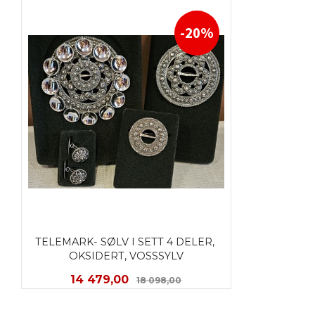
KJØP
-20%
TELEMARK- SØLV I SETT 4 DELER, 
OKSIDERT, VOSSSYLV
Tilbud
Rabatt
14 479,00
18 098,00
KJØP