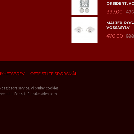
OKSIDERT, V
397,00
496
MALJER, ROGA
VOSSASYLV
470,00
588
NYHETSBREV
OFTE STILTE SPØRSMÅL
e deg bedre service. Vi bruker cookies
rven din. Fortsett å bruke siden som