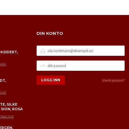
DIN KONTO
E-
OKSIDERT,
POSTADRESSE
DITT
,00
PASSORD
Glemt passord?
DT,
,00
E, SILKE
 SION, ROSA
 085,00
ERGEN,