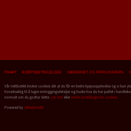
FRAKT
KJØPSBETINGELSER
SIKKERHET OG PERSONVERN
Vår nettbutikk bruker cookies slik at du får en bedre kjøpsopplevelse og vi kan yt
hovedsaklig til å lagre innloggingsdetaljer og huske hva du har puttet i handleku
normalt om du godtar dette.
Les mer
eller
endre innstillinger for cookies.
Powered by
24Nettbutikk