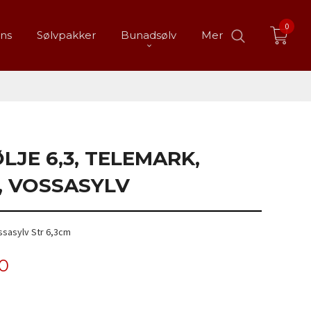
0
ans
Sølvpakker
Bunadsølv
Mer
JE 6,3, TELEMARK,
, VOSSASYLV
ssasylv Str 6,3cm
00