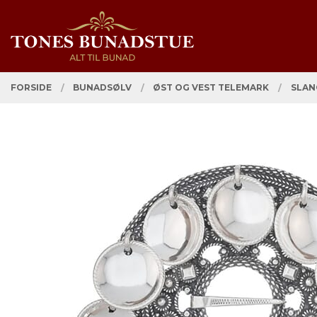
Gå
Lukk
PRODUKTER
til
innholdet
FORSIDE
BUNADSØLV
ØST OG VEST TELEMARK
SLAN