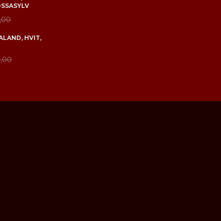
OSSASYLV
,00
LAND, HVIT,
,00