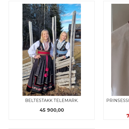
BELTESTAKK TELEMARK.
PRINSESS
Pris
45 900,00
T
7