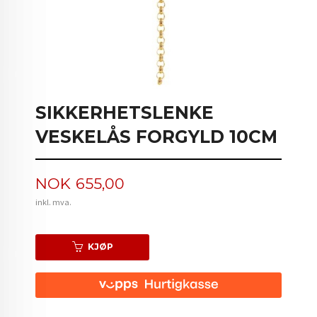
SIKKERHETSLENKE
VESKELÅS FORGYLD 10CM
Pris
NOK
655,00
inkl. mva.
KJØP