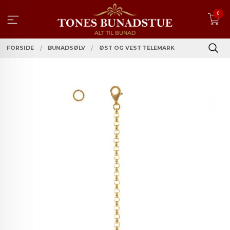
Gå
0
til
innholdet
FORSIDE
BUNADSØLV
ØST OG VEST TELEMARK