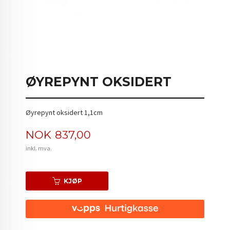
ØYREPYNT OKSIDERT
Øyrepynt oksidert 1,1cm
Pris
NOK
837,00
inkl. mva.
KJØP