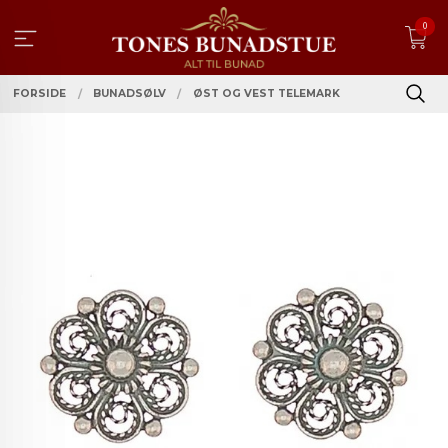
Gå
0
til
innholdet
FORSIDE
BUNADSØLV
ØST OG VEST TELEMARK