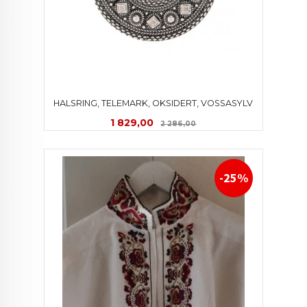
HALSRING, TELEMARK, OKSIDERT, VOSSASYLV
Tilbud
Rabatt
1 829,00
2 286,00
-25%