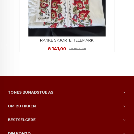
RANKE SKJORTE, TELEMARK
Tilbud
Rabatt
8 141,00
10 854,00
TONES BUNADSTUE AS
OM BUTIKKEN
BESTSELGERE
DIN KONTO