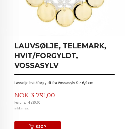
LAUVSØLJE, TELEMARK,
HVIT/FORGYLDT,
VOSSASYLV
Lavsølje hvit/forgyldt fra Vossasylv Str 6,9 cm
Tilbud
NOK
3 791,00
Førpris:
4 739,00
Rabatt
inkl. mva.
KJØP