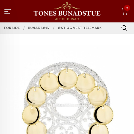
Gå
0
til
innholdet
FORSIDE
BUNADSØLV
ØST OG VEST TELEMARK