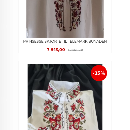
PRINSESSE SKJORTE TIL TELEMARK BUNADEN
Tilbud
Rabatt
7 913,00
10 551,00
-25%