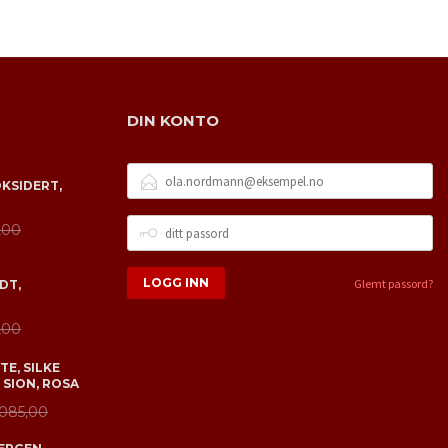
DIN KONTO
E-
OKSIDERT,
POSTADRESSE
DITT
,00
PASSORD
Glemt passord?
DT,
,00
E, SILKE
 SION, ROSA
 085,00