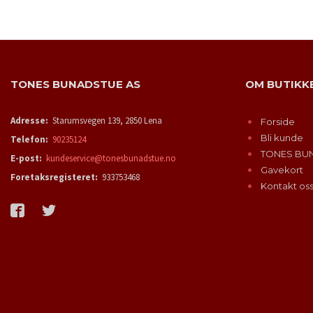
KJØP
TONES BUNADSTUE AS
OM BUTIKK
Adresse:
Starumsvegen 139, 2850 Lena
Forside
Bli kunde
Telefon:
90235124
TONES BU
E-post:
kundeservice@tonesbunadstue.no
Gavekort
Foretaksregisteret:
933753468
Kontakt os