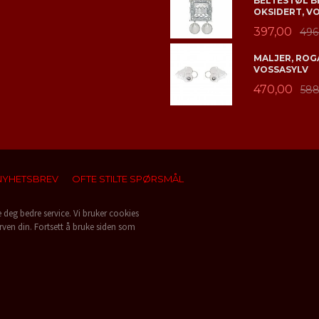
BELTESTØL B
OKSIDERT, V
397,00
496
MALJER, ROGA
VOSSASYLV
470,00
588
NYHETSBREV
OFTE STILTE SPØRSMÅL
e deg bedre service. Vi bruker cookies
rven din. Fortsett å bruke siden som