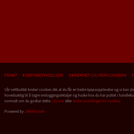
FRAKT
KJØPSBETINGELSER
SIKKERHET OG PERSONVERN
Vår nettbutikk bruker cookies slik at du får en bedre kjøpsopplevelse og vi kan yt
hovedsaklig til å lagre innloggingsdetaljer og huske hva du har puttet i handleku
normalt om du godtar dette.
Les mer
eller
endre innstillinger for cookies.
Powered by
24Nettbutikk