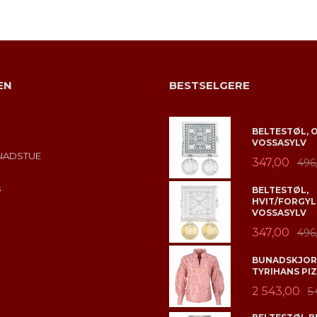
LES MER
LES MER
EN
BESTSELGERE
BELTESTØL, 
VOSSASYLV
NADSTUE
347,00
496
s
BELTESTØL,
HVIT/FORGYL
VOSSASYLV
347,00
496
BUNADSKJORT
TYRIHANS PIZ
2 543,00
5