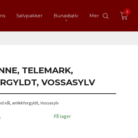
0
ans
Sølvpakker
Bunadsølv
Mer
NNE, TELEMARK,
RGYLDT, VOSSASYLV
 nål, antikkforgyldt, Vossasylv
På lager
0