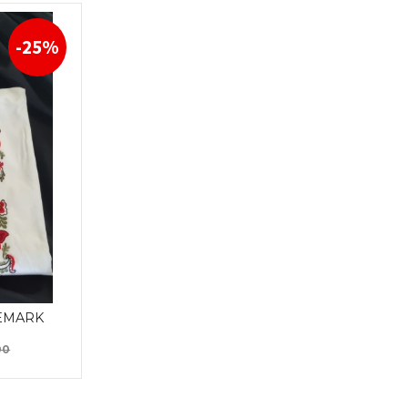
-25%
LEMARK
Rabatt
00