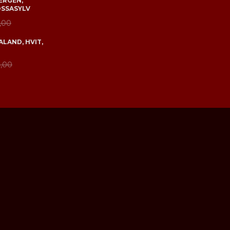
ERGEN,
OSSASYLV
,00
LAND, HVIT,
,00