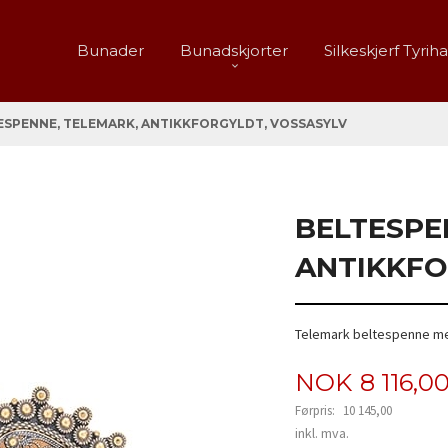
Bunader
Bunadskjorter
Silkeskjerf Tyrih
ESPENNE, TELEMARK, ANTIKKFORGYLDT, VOSSASYLV
BELTESPE
ANTIKKFO
Telemark beltespenne med
Tilbud
NOK
8 116,0
Førpris:
10 145,00
Rabatt
inkl. mva.