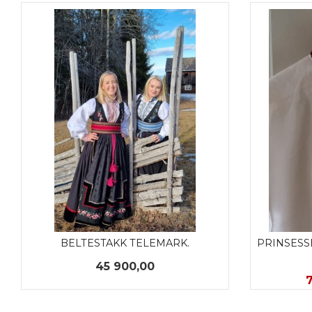
BELTESTAKK TELEMARK.
PRINSESS
Pris
45 900,00
T
7