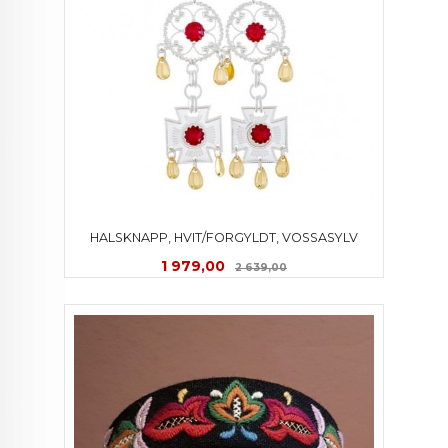
HALSKNAPP, HVIT/FORGYLDT, VOSSASYLV
Tilbud
Rabatt
1 979,00
2 639,00