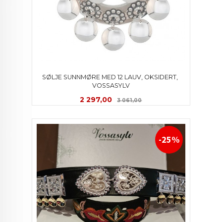
SØLJE SUNNMØRE MED 12 LAUV, OKSIDERT, 
VOSSASYLV
Tilbud
Rabatt
2 297,00
3 061,00
-25%