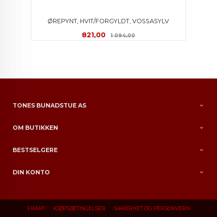
ØREPYNT, HVIT/FORGYLDT, VOSSASYLV
Tilbud
Rabatt
821,00
1 094,00
TONES BUNADSTUE AS
OM BUTIKKEN
BESTSELGERE
DIN KONTO
FRAKT
KJØPSBETINGELSER
SIKKERHET OG PERSONVERN