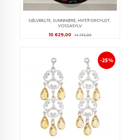
SØLVBELTE, SUNNMØRE, HVIT/FORGYLDT, 
VOSSASYLV
Tilbud
Rabatt
10 629,00
14 172,00
-25%