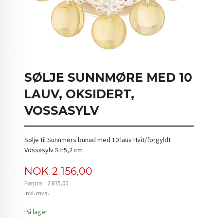
SØLJE SUNNMØRE MED 10
LAUV, OKSIDERT,
VOSSASYLV
Sølje til Sunnmørs bunad med 10 lauv Hvit/forgyldt
Vossasylv Str5,2 cm
Tilbud
NOK
2 156,00
Førpris:
2 875,00
Rabatt
inkl. mva.
På lager