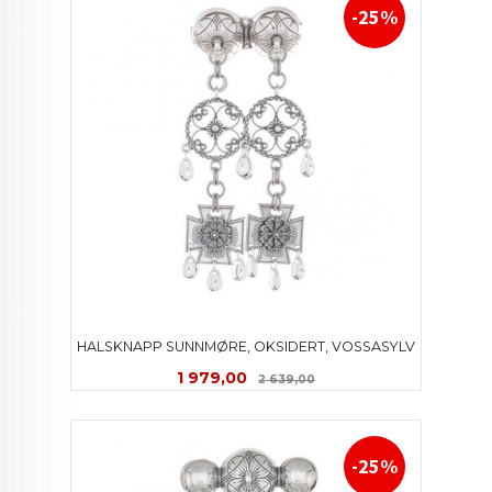
-25%
HALSKNAPP SUNNMØRE, OKSIDERT, VOSSASYLV
Tilbud
Rabatt
1 979,00
2 639,00
-25%