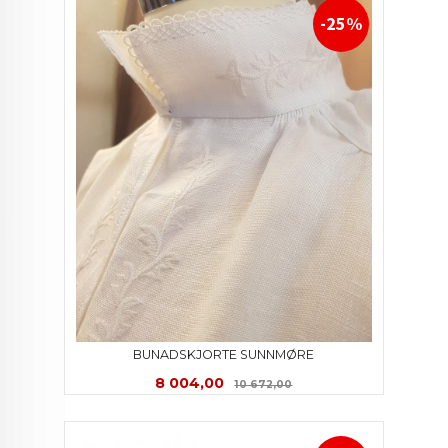
-25%
BUNADSKJORTE SUNNMØRE
Tilbud
Rabatt
8 004,00
10 672,00