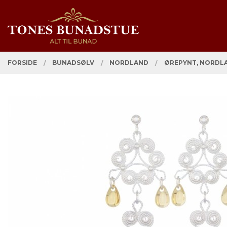
Gå
Lukk
PRODUKTER
til
innholdet
FORSIDE
BUNADSØLV
NORDLAND
ØREPYNT, NORDLA