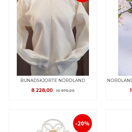
BUNADSKJORTE NORDLAND
NORDLAND
Tilbud
Rabatt
8 228,00
10 970,00
LES MER
-20%