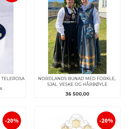
 TELEROSA
NORDLANDS BUNAD MED FORKLE, 
SJAL. VESKE OG HÅRBØYLE
Rabatt
00
Pris
36 500,00
LES MER
-20%
-20%