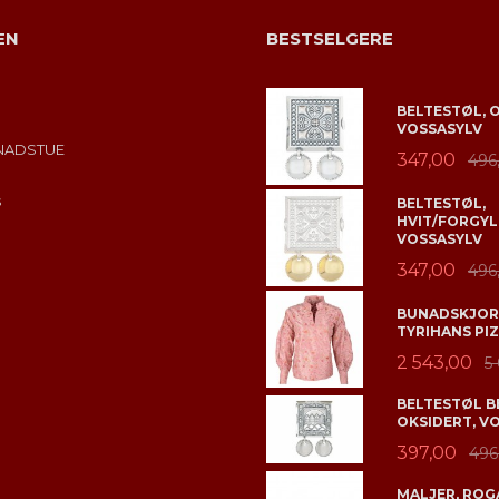
EN
BESTSELGERE
BELTESTØL, 
VOSSASYLV
NADSTUE
347,00
496
s
BELTESTØL,
HVIT/FORGYL
VOSSASYLV
347,00
496
BUNADSKJORT
TYRIHANS PIZ
2 543,00
5
BELTESTØL B
OKSIDERT, V
397,00
496
MALJER, ROGA