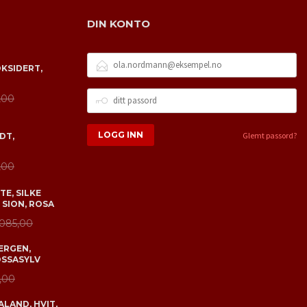
DIN KONTO
E-
OKSIDERT,
POSTADRESSE
DITT
,00
PASSORD
Glemt passord?
DT,
,00
E, SILKE
 SION, ROSA
 085,00
ERGEN,
OSSASYLV
,00
LAND, HVIT,