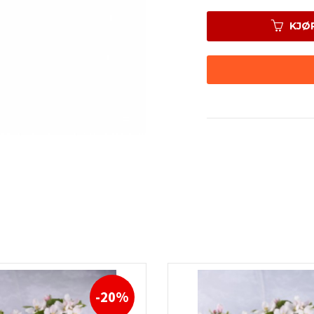
KJØ
-20%