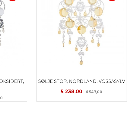
KSIDERT, 
SØLJE STOR, NORDLAND, VOSSASYLV
Tilbud
Rabatt
5 238,00
6 547,00
Rabatt
00
KJØP