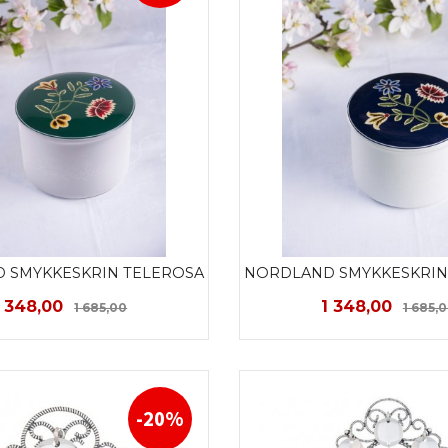
 SMYKKESKRIN TELEROSA
NORDLAND SMYKKESKRIN
Tilbud
Rabatt
Tilbud
1 348,00
1 348,00
1 685,00
1 685,
LES MER
LES MER
-20%