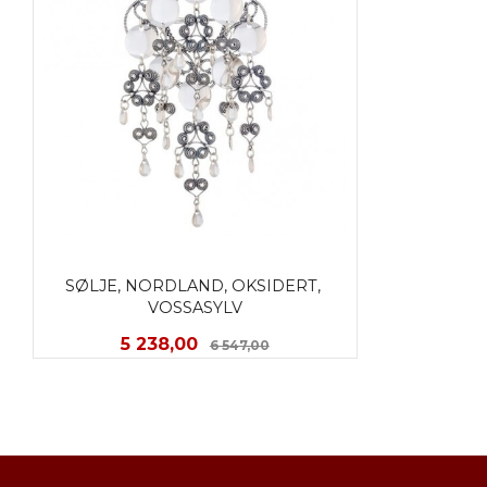
SØLJE, NORDLAND, OKSIDERT, 
VOSSASYLV
Tilbud
Rabatt
5 238,00
6 547,00
KJØP