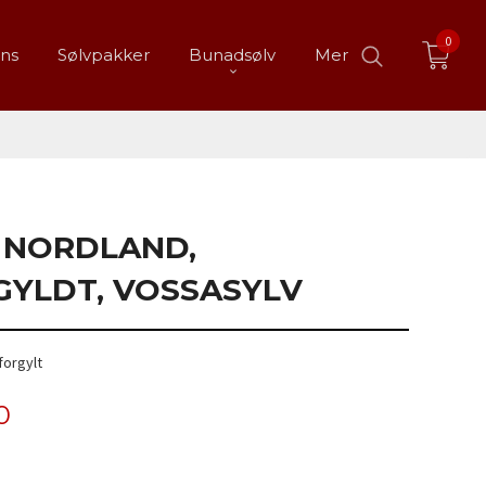
0
ans
Sølvpakker
Bunadsølv
Mer
 NORDLAND,
GYLDT, VOSSASYLV
forgylt
0