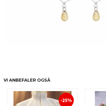
VI ANBEFALER OGSÅ
-25%