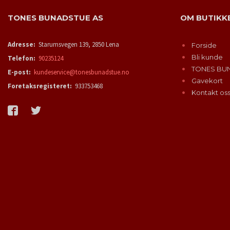
TONES BUNADSTUE AS
OM BUTIKK
Adresse:
Starumsvegen 139, 2850 Lena
Forside
Bli kunde
Telefon:
90235124
TONES BU
E-post:
kundeservice@tonesbunadstue.no
Gavekort
Foretaksregisteret:
933753468
Kontakt os