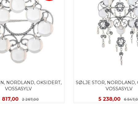
EN, NORDLAND, OKSIDERT, 
SØLJE STOR, NORDLAND, O
VOSSASYLV
VOSSASYLV 
Tilbud
Rabatt
Tilbud
1 817,00
5 238,00
2 267,00
6 547,
KJØP
KJØP