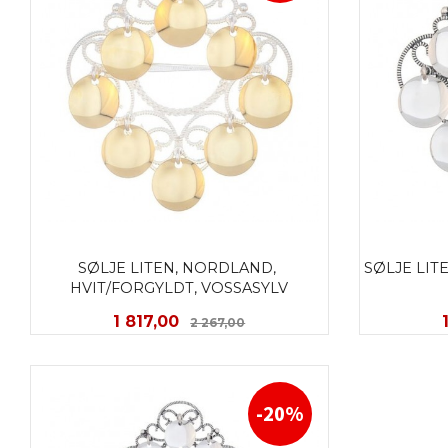
SØLJE LITEN, NORDLAND, 
SØLJE LIT
HVIT/FORGYLDT, VOSSASYLV
Tilbud
Rabatt
1 817,00
2 267,00
KJØP
-20%