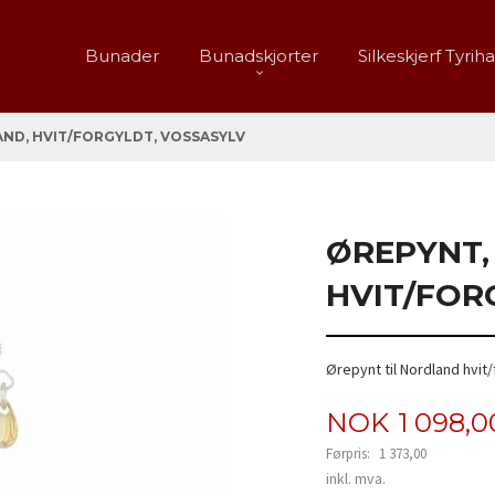
Bunader
Bunadskjorter
Silkeskjerf Tyrih
ND, HVIT/FORGYLDT, VOSSASYLV
ØREPYNT,
HVIT/FOR
Ørepynt til Nordland hvit/
Tilbud
NOK
1 098,0
Førpris:
1 373,00
Rabatt
inkl. mva.