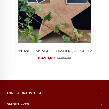
INNLANDET- SØLVPAKKE, OKSIDERT, VOSSASYLV
Tilbud
Rabatt
8 498,00
10 623,00
TONES BUNADSTUE AS
OM BUTIKKEN