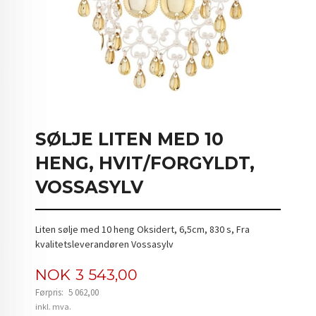
SØLJE LITEN MED 10
HENG, HVIT/FORGYLDT,
VOSSASYLV
Liten sølje med 10 heng Oksidert, 6,5cm, 830 s, Fra
kvalitetsleverandøren Vossasylv
Tilbud
NOK
3 543,00
Førpris:
5 062,00
Rabatt
inkl. mva.