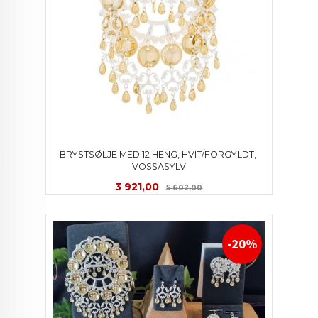
BRYSTSØLJE MED 12 HENG, HVIT/FORGYLDT, 
VOSSASYLV
Tilbud
Rabatt
3 921,00
5 602,00
-20%