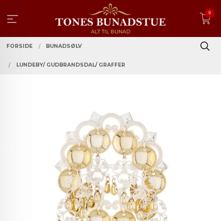
Gå
0
til
innholdet
FORSIDE
BUNADSØLV
LUNDEBY/ GUDBRANDSDAL/ GRAFFER