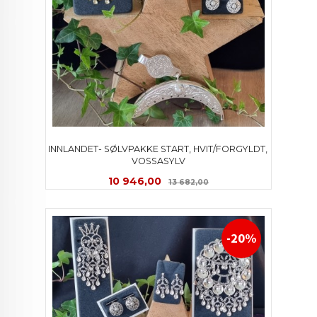
INNLANDET- SØLVPAKKE START, HVIT/FORGYLDT, 
VOSSASYLV
Tilbud
Rabatt
10 946,00
13 682,00
-20%