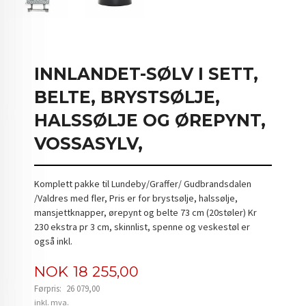
INNLANDET-SØLV I SETT,
BELTE, BRYSTSØLJE,
HALSSØLJE OG ØREPYNT,
VOSSASYLV,
Komplett pakke til Lundeby/Graffer/ Gudbrandsdalen
/Valdres med fler, Pris er for brystsølje, halssølje,
mansjettknapper, ørepynt og belte 73 cm (20støler) Kr
230 ekstra pr 3 cm, skinnlist, spenne og veskestøl er
også inkl.
Tilbud
NOK
18 255,00
Førpris:
26 079,00
Rabatt
inkl. mva.