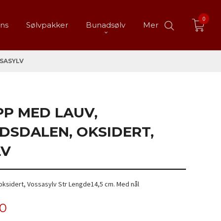
0
ans
Sølvpakker
Bunadsølv
Mer
SASYLV
P MED LAUV,
SDALEN, OKSIDERT,
LV
ksidert, Vossasylv Str Lengde14,5 cm. Med nål
00