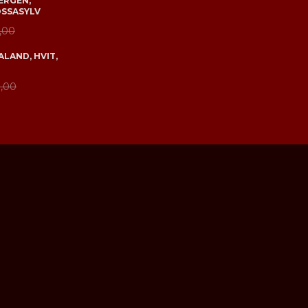
ERGEN,
OSSASYLV
,00
LAND, HVIT,
,00