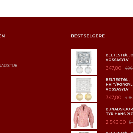
LES MER
EN
BESTSELGERE
BELTESTØL, 
VOSSASYLV
NADSTUE
347,00
496
s
BELTESTØL,
HVIT/FORGYL
VOSSASYLV
347,00
496
BUNADSKJORT
TYRIHANS PIZ
2 543,00
5