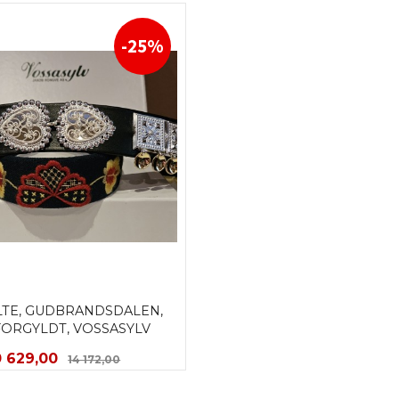
-25%
TE, GUDBRANDSDALEN, 
FORGYLDT, VOSSASYLV
ilbud
Rabatt
0 629,00
14 172,00