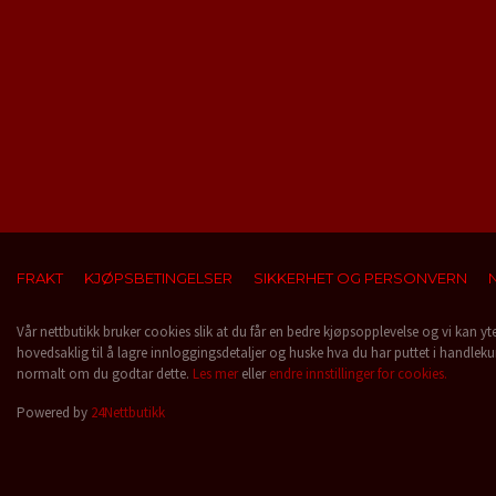
FRAKT
KJØPSBETINGELSER
SIKKERHET OG PERSONVERN
Vår nettbutikk bruker cookies slik at du får en bedre kjøpsopplevelse og vi kan yt
hovedsaklig til å lagre innloggingsdetaljer og huske hva du har puttet i handleku
normalt om du godtar dette.
Les mer
eller
endre innstillinger for cookies.
Powered by
24Nettbutikk