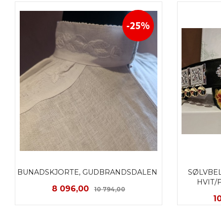
-25%
BUNADSKJORTE, GUDBRANDSDALEN 
SØLVBEL
HVIT/
Tilbud
Rabatt
8 096,00
10 794,00
T
1