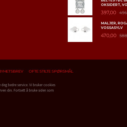
BELTESTØL B
OKSIDERT, V
397,00
496
MALJER, ROGA
VOSSASYLV
470,00
588
NYHETSBREV
OFTE STILTE SPØRSMÅL
e deg bedre service. Vi bruker cookies
rven din. Fortsett å bruke siden som