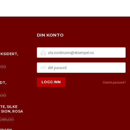
DIN KONTO
E-
OKSIDERT,
POSTADRESSE
DITT
,00
PASSORD
Glemt passord?
DT,
,00
E, SILKE
 SION, ROSA
 085,00