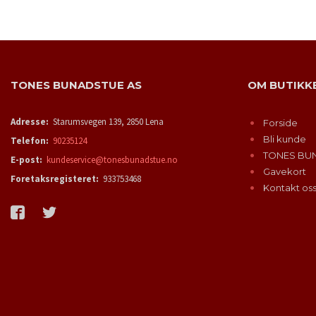
LES MER
TONES BUNADSTUE AS
OM BUTIKK
Adresse:
Starumsvegen 139, 2850 Lena
Forside
Bli kunde
Telefon:
90235124
TONES BU
E-post:
kundeservice@tonesbunadstue.no
Gavekort
Foretaksregisteret:
933753468
Kontakt os