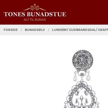
Gå
Lukk
PRODUKTER
til
innholdet
FORSIDE
BUNADSØLV
LUNDEBY/ GUDBRANDSDAL/ GRAF