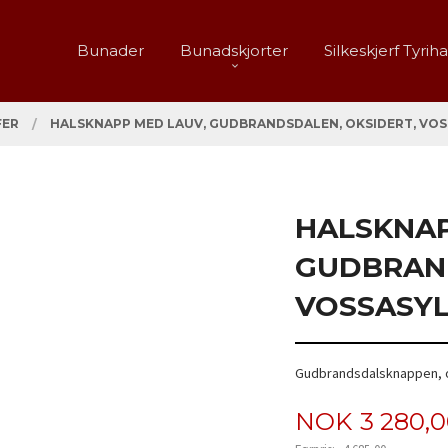
Bunader
Bunadskjorter
Silkeskjerf Tyrih
FER
HALSKNAPP MED LAUV, GUDBRANDSDALEN, OKSIDERT, VOS
HALSKNAP
GUDBRAND
VOSSASY
Gudbrandsdalsknappen, o
Tilbud
NOK
3 280,